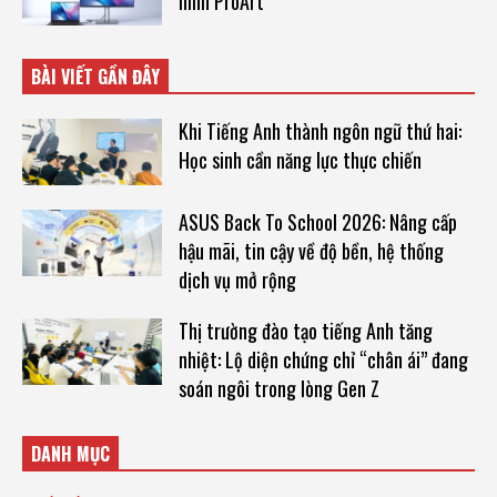
hình ProArt
BÀI VIẾT GẦN ĐÂY
Khi Tiếng Anh thành ngôn ngữ thứ hai:
Học sinh cần năng lực thực chiến
ASUS Back To School 2026: Nâng cấp
hậu mãi, tin cậy về độ bền, hệ thống
dịch vụ mở rộng
Thị trường đào tạo tiếng Anh tăng
nhiệt: Lộ diện chứng chỉ “chân ái” đang
soán ngôi trong lòng Gen Z
DANH MỤC