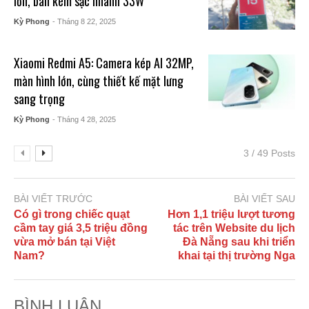
lớn, bán kèm sạc nhanh 33W
Kỳ Phong
- Tháng 8 22, 2025
Xiaomi Redmi A5: Camera kép AI 32MP,
màn hình lớn, cùng thiết kế mặt lưng
sang trọng
Kỳ Phong
- Tháng 4 28, 2025
3 / 49 Posts
BÀI VIẾT TRƯỚC
BÀI VIẾT SAU
Có gì trong chiếc quạt
Hơn 1,1 triệu lượt tương
cầm tay giá 3,5 triệu đồng
tác trên Website du lịch
vừa mở bán tại Việt
Đà Nẵng sau khi triển
Nam?
khai tại thị trường Nga
BÌNH LUẬN