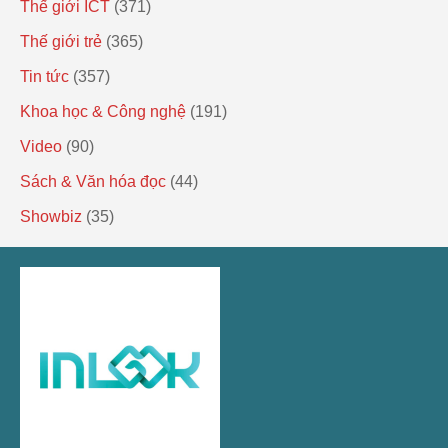
Thế giới ICT
(371)
Thế giới trẻ
(365)
Tin tức
(357)
Khoa học & Công nghệ
(191)
Video
(90)
Sách & Văn hóa đọc
(44)
Showbiz
(35)