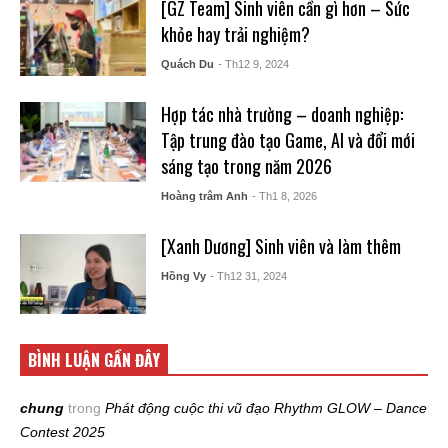
[GZ Team] Sinh viên cần gì hơn – Sức
khỏe hay trải nghiệm?
Quách Du
- Th12 9, 2024
Hợp tác nhà trường – doanh nghiệp:
Tập trung đào tạo Game, AI và đổi mới
sáng tạo trong năm 2026
Hoàng trâm Anh
- Th1 8, 2026
[Xanh Dương] Sinh viên và làm thêm
Hồng Vy
- Th12 31, 2024
BÌNH LUẬN GẦN ĐÂY
chung
trong
Phát động cuộc thi vũ đạo Rhythm GLOW – Dance
Contest 2025