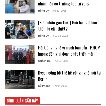
nhanh, đã có trường hợp tử vong
Hồng Vy
- Th5 30, 2025
[Siêu nhân gào thét] Giới hạn giờ làm
thêm là cần thiết?
Hồng Vy
- Th12 18, 2024
Hội Công nghệ vi mạch bán dẫn TP.HCM
hướng đến giai đoạn phát triển mới
Quách Du
- Th2 15, 2025
Dyson công bố thế hệ công nghệ mới tại
Berlin
Kỳ Phong
- Th9 9, 2025
BÌNH LUẬN GẦN ĐÂY