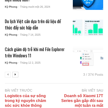
Kỳ Phong
- Tháng mười một 26, 2024
Du lịch Việt cần dựa trên dữ liệu để
thúc đẩy sức hấp dẫn
Kỳ Phong
- Tháng 7 14, 2025
Cách giảm độ trễ khi mở File Explorer
trên Windows 11
Kỳ Phong
- Tháng 12 2, 2025
3 / 374 Posts
BÀI VIẾT TRƯỚC
BÀI VIẾT SAU
Logistics của sự sống
Doanh số Xiaomi 17T
trong kỷ nguyên chăm
Series gần gấp đôi sau
sóc sức khỏe thông
một tuần ra mắt