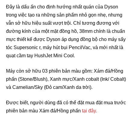
Đây là dấu ấn cho định hướng nhất quán của Dyson
trong việc tạo ra những sản phẩm nhỏ gọn nhẹ, nhưng
vẫn sở hữu hiệu suất vượt trội. Chỉ tương đương với
đường kính của một mặt đồng hồ, 38mm chính là chuẩn
mực thiết kế được Dyson áp dụng đồng bộ cho máy sấy
tóc Supersonic r, máy hút bụi PencilVac, và mới nhất là
quạt cầm tay HushJet Mini Cool.
Máy còn sở hữu 03 phiên bản màu gồm: Xám đá/Hồng
phấn (Stone/Blush), Xanh mực/Xanh cobalt (Ink/ Cobalt)
và Carnelian/Sky (Đỏ cam/Xanh da trời).
Được biết, người dùng đã có thể đặt mua đặt mua trước
phiên bản màu Xám đá/Hồng phấn
tại đây.