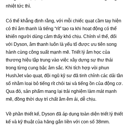
nhiệt tức thì.
Có thể khẳng định rằng, với mỗi chiếc quạt cầm tay hiện
có thì âm thanh là tiếng “rít” tạo ra khi hoạt động có thể
khiến người dùng cảm thấy khó chịu. Chính vì thế, đối
với Dyson, âm thanh luôn là yếu tố được ưu tiên song
hành cùng công suất mạnh mẽ. Triết lý âm học của
thương hiệu tập trung vào việc xây dựng sự thư thái
trong từng cung bậc âm sắc. Khi tích hợp vòi phun
HushJet vào quạt, đội ngũ kỹ sư đã tinh chỉnh các dải tần
số nhằm loại bỏ tiếng rít chói tai và tiếng ồn của động cơ.
Qua đó, sản phẩm mang lại trải nghiệm làm mát mạnh
mẽ, đồng thời duy trì chất âm êm ái, dễ chịu.
Về phần thiết kế, Dyson đã áp dụng toàn diện triết lý thiết
kế và kỹ thuật của hãng gắn liền với con số 38mm.