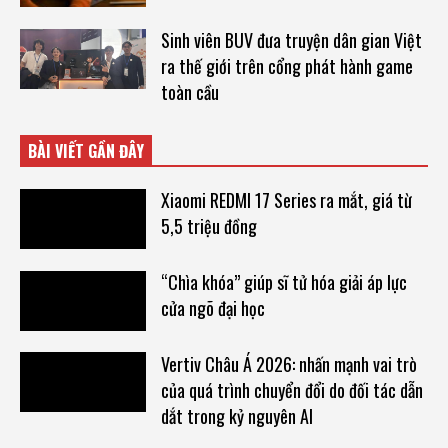
Sinh viên BUV đưa truyện dân gian Việt
ra thế giới trên cổng phát hành game
toàn cầu
BÀI VIẾT GẦN ĐÂY
Xiaomi REDMI 17 Series ra mắt, giá từ
5,5 triệu đồng
“Chìa khóa” giúp sĩ tử hóa giải áp lực
cửa ngõ đại học
Vertiv Châu Á 2026: nhấn mạnh vai trò
của quá trình chuyển đổi do đối tác dẫn
dắt trong kỷ nguyên AI