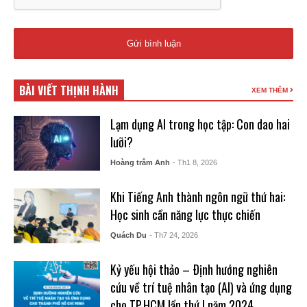
BÀI VIẾT THỊNH HÀNH
XEM THÊM
Lạm dụng AI trong học tập: Con dao hai
lưỡi?
Hoàng trâm Anh
- Th1 8, 2026
Khi Tiếng Anh thành ngôn ngữ thứ hai:
Học sinh cần năng lực thực chiến
Quách Du
- Th7 24, 2026
Kỷ yếu hội thảo – Ðịnh hướng nghiên
cứu về trí tuệ nhân tạo (AI) và ứng dụng
cho TP.HCM lần thứ I năm 2024