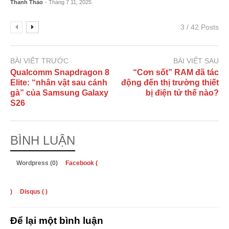
Thanh Thảo
- Tháng 7 11, 2025
3 / 42 Posts
BÀI VIẾT TRƯỚC
BÀI VIẾT SAU
Qualcomm Snapdragon 8
“Cơn sốt” RAM đã tác
Elite: “nhân vật sau cánh
động đến thị trường thiết
gà” của Samsung Galaxy
bị điện tử thế nào?
S26
BÌNH LUẬN
Wordpress (0)
Facebook (
)
Disqus (
)
Để lại một bình luận