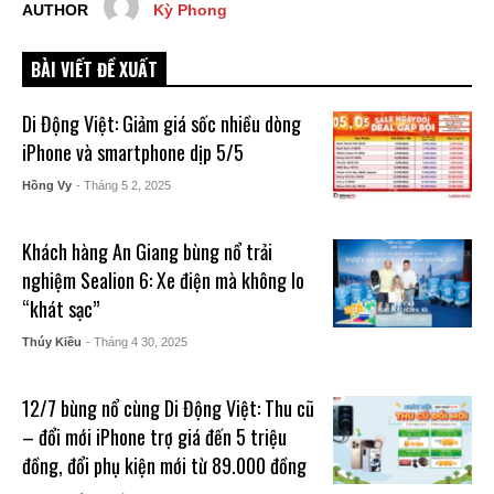
AUTHOR
Kỳ Phong
BÀI VIẾT ĐỀ XUẤT
Di Động Việt: Giảm giá sốc nhiều dòng
iPhone và smartphone dịp 5/5
Hồng Vy
- Tháng 5 2, 2025
Khách hàng An Giang bùng nổ trải
nghiệm Sealion 6: Xe điện mà không lo
“khát sạc”
Thúy Kiều
- Tháng 4 30, 2025
12/7 bùng nổ cùng Di Động Việt: Thu cũ
– đổi mới iPhone trợ giá đến 5 triệu
đồng, đổi phụ kiện mới từ 89.000 đồng