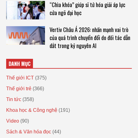
“Chìa khóa” giúp sĩ tử hóa giải áp lực
cửa ngõ đại học
Vertiv Châu Á 2026: nhấn mạnh vai trò
của quá trình chuyển đổi do đối tác dẫn
dắt trong kỷ nguyên AI
DANH MỤC
Thế giới ICT
(375)
Thế giới trẻ
(366)
Tin tức
(358)
Khoa học & Công nghệ
(191)
Video
(90)
Sách & Văn hóa đọc
(44)