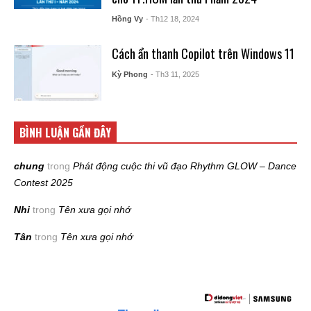
Hồng Vy
- Th12 18, 2024
Cách ẩn thanh Copilot trên Windows 11
Kỳ Phong
- Th3 11, 2025
BÌNH LUẬN GẦN ĐÂY
chung
trong
Phát động cuộc thi vũ đạo Rhythm GLOW – Dance
Contest 2025
Nhi
trong
Tên xưa gọi nhớ
Tân
trong
Tên xưa gọi nhớ