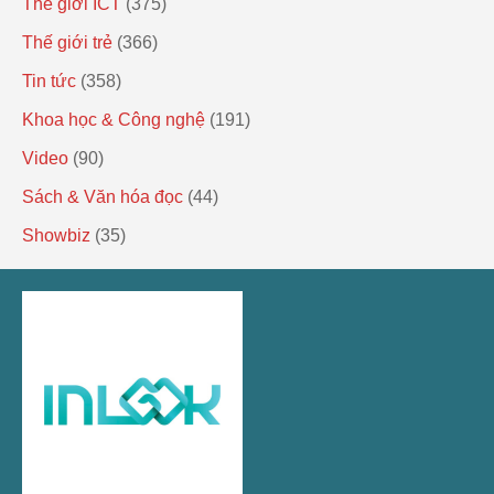
Thế giới ICT
(375)
Thế giới trẻ
(366)
Tin tức
(358)
Khoa học & Công nghệ
(191)
Video
(90)
Sách & Văn hóa đọc
(44)
Showbiz
(35)