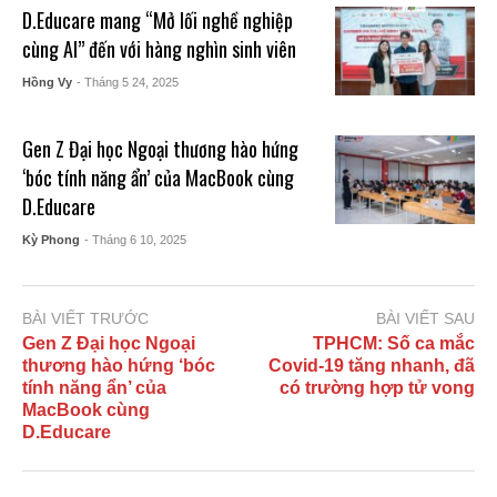
D.Educare mang “Mở lối nghề nghiệp
cùng AI” đến với hàng nghìn sinh viên
Hồng Vy
- Tháng 5 24, 2025
Gen Z Đại học Ngoại thương hào hứng
‘bóc tính năng ẩn’ của MacBook cùng
D.Educare
Kỳ Phong
- Tháng 6 10, 2025
BÀI VIẾT TRƯỚC
BÀI VIẾT SAU
Gen Z Đại học Ngoại
TPHCM: Số ca mắc
thương hào hứng ‘bóc
Covid-19 tăng nhanh, đã
tính năng ẩn’ của
có trường hợp tử vong
MacBook cùng
D.Educare