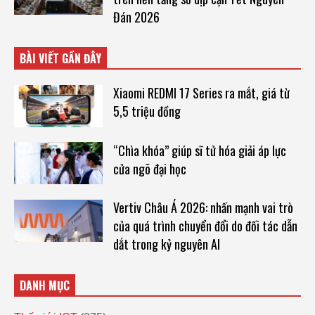
Đán 2026
BÀI VIẾT GẦN ĐÂY
Xiaomi REDMI 17 Series ra mắt, giá từ
5,5 triệu đồng
“Chìa khóa” giúp sĩ tử hóa giải áp lực
cửa ngõ đại học
Vertiv Châu Á 2026: nhấn mạnh vai trò
của quá trình chuyển đổi do đối tác dẫn
dắt trong kỷ nguyên AI
DANH MỤC