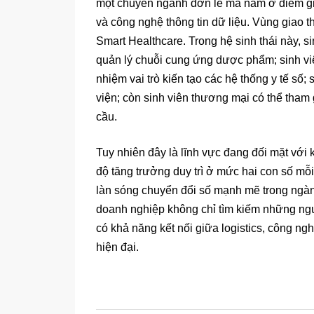
một chuyên ngành đơn lẻ mà nằm ở điểm gi
và công nghệ thông tin dữ liệu. Vùng giao 
Smart Healthcare. Trong hệ sinh thái này, si
quản lý chuỗi cung ứng dược phẩm; sinh vi
nhiệm vai trò kiến tạo các hệ thống y tế số;
viện; còn sinh viên thương mại có thể tham g
cầu.
Tuy nhiên đây là lĩnh vực đang đối mặt với
độ tăng trưởng duy trì ở mức hai con số mỗ
làn sóng chuyển đổi số mạnh mẽ trong ngành
doanh nghiệp không chỉ tìm kiếm những ng
có khả năng kết nối giữa logistics, công n
hiện đại.