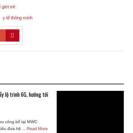
 giới trẻ
y tế thông minh
y lộ trình 6G, hướng tới
ies công bố tại MWC
iêu đưa hệ ...
Read More