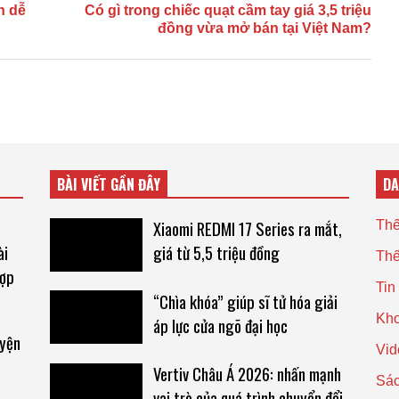
h dễ
Có gì trong chiếc quạt cầm tay giá 3,5 triệu
đồng vừa mở bán tại Việt Nam?
BÀI VIẾT GẦN ĐÂY
D
Xiaomi REDMI 17 Series ra mắt,
Thế
ài
giá từ 5,5 triệu đồng
Thế
hợp
Tin
“Chìa khóa” giúp sĩ tử hóa giải
Kho
áp lực cửa ngõ đại học
uyện
Vid
Vertiv Châu Á 2026: nhấn mạnh
Sác
vai trò của quá trình chuyển đổi