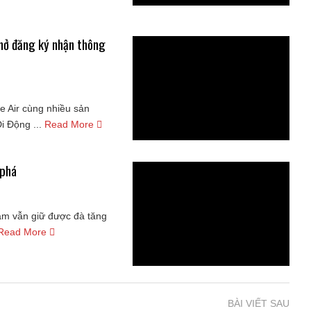
 mở đăng ký nhận thông
e Air cùng nhiều sản
i Động ...
Read More
 phá
Nam vẫn giữ được đà tăng
Read More
BÀI VIẾT SAU