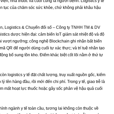
ện, nhà thuốc và cuối cùng là người bệnh. Logistics y tế
liên tục của chăm sóc sức khỏe, chứ không phải khâu hậu
n, Logistics & Chuyển đổi số – Công ty TNHH TM & DV
gistics dược hiện đại: cảm biến IoT giám sát nhiệt độ và độ
khi vượt ngưỡng; công nghệ Blockchain ghi nhận bất biến
mã QR để người dùng cuối tự xác thực; và trí tuệ nhân tạo
động bổ sung tồn kho. Điểm khác biệt cốt lõi nằm ở thứ tự
còn logistics y tế đặt chất lượng, truy xuất nguồn gốc, kiểm
p lý lên hàng đầu, rồi mới đến chi phí. Trong y tế, giao trễ là
 làm mất hoạt lực thuốc hoặc gây sốc phản vệ hậu quả cuối
hình ngành y tế toàn cầu, tương lai không còn thuộc về