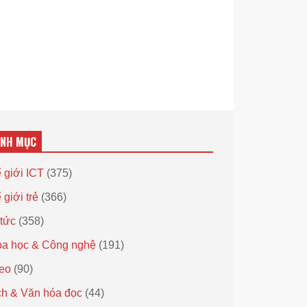
ANH MỤC
 giới ICT
(375)
 giới trẻ
(366)
 tức
(358)
a học & Công nghệ
(191)
eo
(90)
h & Văn hóa đọc
(44)