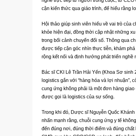
nghe trực tiếp từ người trong cuộc, từ CEO d
cận kiến thức qua giáo trình, để hiểu rằng lo
Hội thảo giúp sinh viên hiểu về vai trò của
khỏe hiện đại, đồng thời cập nhật những xu h
trong bối cảnh chuyển đổi số. Thông qua chi
được tiếp cận góc nhìn thực tiễn, khám phá 
rộng kết nối và định hướng phát triển nghề 
Bác sĩ CKI Lê Trần Hải Yến (Khoa Sơ sinh 2
logistics gắn với “hàng hóa và lợi nhuận”, c
cung ứng không phải là một đơn hàng giao đ
được gọi là logistics của sự sống.
Trong khi đó, Dược sĩ Nguyễn Quốc Khán
nhấn mạnh rằng, chuỗi cung ứng y tế không
đến đúng nơi, đúng thời điểm và đúng chất 