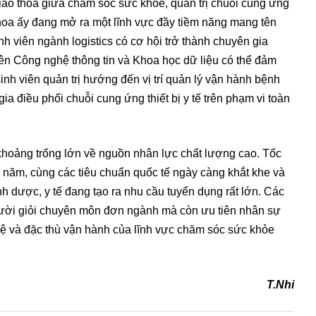
ao thoa giữa chăm sóc sức khỏe, quản trị chuỗi cung ứng
thoa ấy đang mở ra một lĩnh vực đầy tiềm năng mang tên
nh viên ngành logistics có cơ hội trở thành chuyên gia
ên Công nghệ thông tin và Khoa học dữ liệu có thể đảm
 sinh viên quản trị hướng đến vị trí quản lý vận hành bệnh
ia điều phối chuỗi cung ứng thiết bị y tế trên phạm vi toàn
 khoảng trống lớn về nguồn nhân lực chất lượng cao. Tốc
i năm, cùng các tiêu chuẩn quốc tế ngày càng khắt khe và
 dược, y tế đang tạo ra nhu cầu tuyển dụng rất lớn. Các
ười giỏi chuyên môn đơn ngành mà còn ưu tiên nhân sự
ghệ và đặc thù vận hành của lĩnh vực chăm sóc sức khỏe
T.Nhi