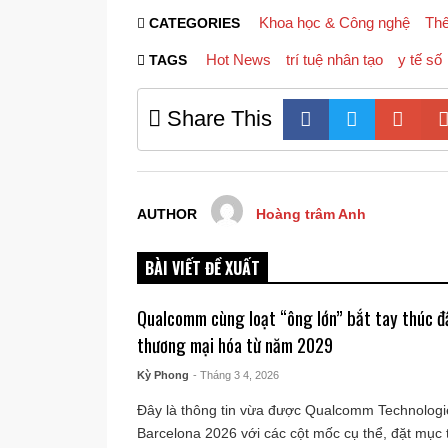
Khoa học & Công nghệ
Thế
CATEGORIES
Hot News
trí tuệ nhân tạo
y tế số
TAGS
Share This
AUTHOR
Hoàng trâm Anh
BÀI VIẾT ĐỀ XUẤT
Qualcomm cùng loạt “ông lớn” bắt tay thúc đẩ
thương mại hóa từ năm 2029
Kỳ Phong
- Tháng 3 4, 2026
Đây là thông tin vừa được Qualcomm Technolog
Barcelona 2026 với các cột mốc cụ thể, đặt mục t