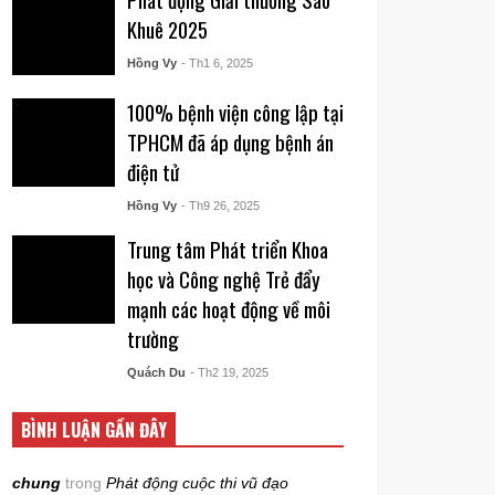
Khuê 2025
Hồng Vy
- Th1 6, 2025
100% bệnh viện công lập tại
TPHCM đã áp dụng bệnh án
điện tử
Hồng Vy
- Th9 26, 2025
Trung tâm Phát triển Khoa
học và Công nghệ Trẻ đẩy
mạnh các hoạt động về môi
trường
Quách Du
- Th2 19, 2025
BÌNH LUẬN GẦN ĐÂY
chung
trong
Phát động cuộc thi vũ đạo