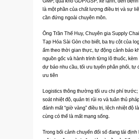
GMP, qua kho GDP/GSP, xe lạnh, đến bệnh vi
là một phần của chất lượng điều trị và sự 
cần đứng ngoài chuyên môn.
Ông Trần Thế Huy, Chuyên gia Supply Chai
Tạp Hóa Sài Gòn cho biết, ba trụ cột của lo
ẩm theo thời gian thực, tự động cảnh báo 
nguồn gốc và hành trình từng lô thuốc, kèm 
dự báo nhu cầu, tối ưu tuyến phân phối, tự 
ưu tiên
Logistics thông thường tối ưu chi phí trước; 
soát nhiệt độ, quản trị rủi ro và tuân thủ phá
đánh mất “giờ vàng” điều trị, lệch nhiệt độ
cùng có thể là mất mạng sống.
Trong bối cảnh chuyển đổi số đang tái định 