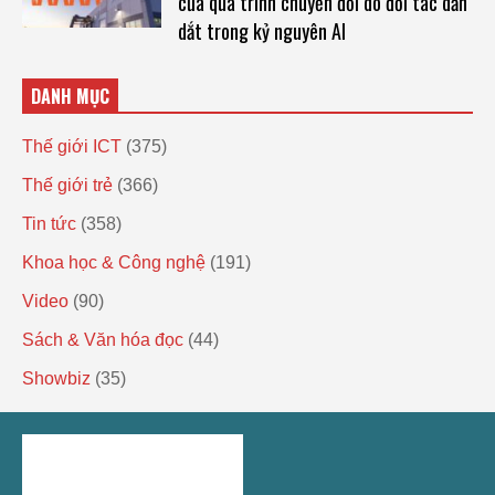
của quá trình chuyển đổi do đối tác dẫn
dắt trong kỷ nguyên AI
DANH MỤC
Thế giới ICT
(375)
Thế giới trẻ
(366)
Tin tức
(358)
Khoa học & Công nghệ
(191)
Video
(90)
Sách & Văn hóa đọc
(44)
Showbiz
(35)