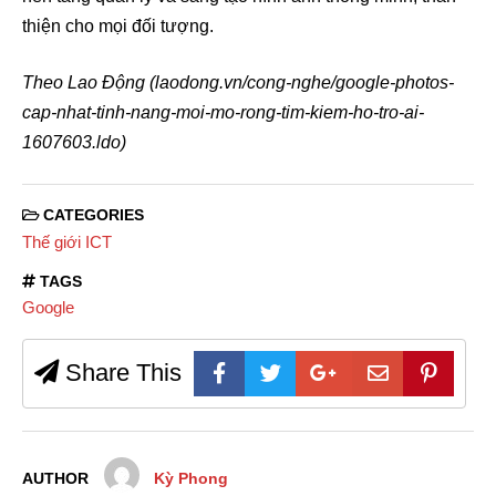
thiện cho mọi đối tượng.
Theo Lao Động (laodong.vn/cong-nghe/google-photos-
cap-nhat-tinh-nang-moi-mo-rong-tim-kiem-ho-tro-ai-
1607603.ldo)
CATEGORIES
Thế giới ICT
TAGS
Google
Share This
AUTHOR
Kỳ Phong