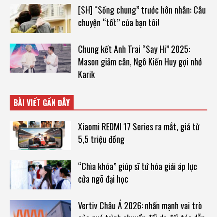
[SH] “Sống chung” trước hôn nhân: Câu
chuyện “tốt” của bạn tôi!
Chung kết Anh Trai “Say Hi” 2025:
Mason giảm cân, Ngô Kiến Huy gợi nhớ
Karik
BÀI VIẾT GẦN ĐÂY
Xiaomi REDMI 17 Series ra mắt, giá từ
5,5 triệu đồng
“Chìa khóa” giúp sĩ tử hóa giải áp lực
cửa ngõ đại học
Vertiv Châu Á 2026: nhấn mạnh vai trò