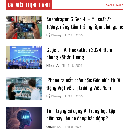
BÀI VIẾT THỊNH HÀNH
XEM THÊM
Snapdragon 6 Gen 4: Hiệu suất ấn
tượng, nâng tầm trải nghiệm chơi game
Kỳ Phong
- Th2 13, 2025
Cuộc thi AI Hackathon 2024: Đêm
chung kết ấn tượng
Hồng Vy
- Th11 18, 2024
iPhone ra mắt toàn cầu: Góc nhìn từ Di
Động Việt về thị trường Việt Nam
Kỳ Phong
- Th9 10, 2025
Tình trạng sử dụng AI trong học tập
hiện nay liệu có đáng báo động?
Quách Du
- Th1 8, 2026