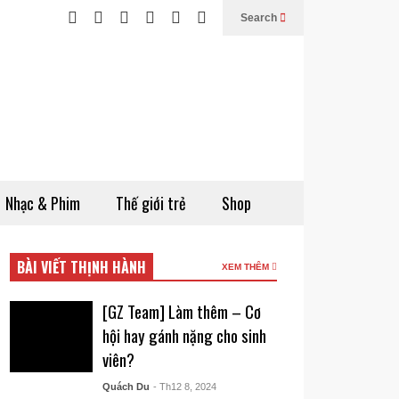
Search
Nhạc & Phim
Thế giới trẻ
Shop
BÀI VIẾT THỊNH HÀNH
XEM THÊM
[GZ Team] Làm thêm – Cơ
hội hay gánh nặng cho sinh
viên?
Quách Du
- Th12 8, 2024