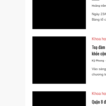
Hoàng trâ
Ngày 23/
Bàng tổ c
Khoa họ
Toạ đàm 
khỏe cộ
Kỳ Phong
Vào sáng
chương tr
Khoa họ
Quận 8 đ