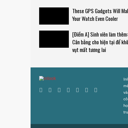
These GPS Gadgets Will Ma
Your Watch Even Cooler
[Điểm A] Sinh viên làm thêm:
Cân bằng cho hiện tại để kh
vụt mất tương lai
In
mệ
và
cô
họ
tr