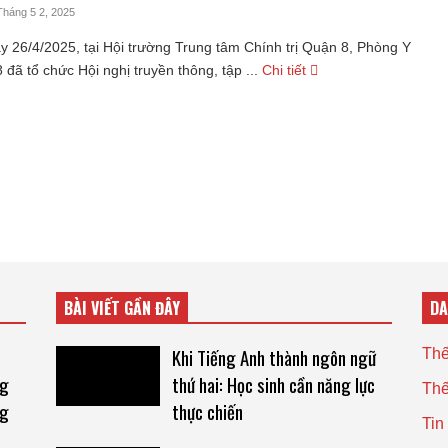
Tháng 5 2, 2025
 26/4/2025, tại Hội trường Trung tâm Chính trị Quận 8, Phòng Y
 đã tổ chức Hội nghị truyền thông, tập ...
Chi tiết
BÀI VIẾT GẦN ĐÂY
D
Khi Tiếng Anh thành ngôn ngữ
Thế
ng
thứ hai: Học sinh cần năng lực
Thế
ng
thực chiến
Tin