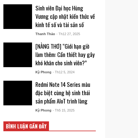
Sinh viên Đại học Hùng
Vương cập nhật kiến thức về
kinh tế số và tài sản số
Thanh Thảo
- Th12 27, 2025
[NÀNG THƠ] “Giới hạn giờ
làm thêm: Cần thiết hay gây
khó khăn cho sinh viên?”
Kỳ Phong
- Th12 5, 2024
Redmi Note 14 Series màu
đặc biệt cùng hệ sinh thái
sản phẩm AIoT trình làng
Kỳ Phong
- Th5 15, 2025
BÌNH LUẬN GẦN ĐÂY