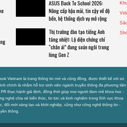
ASUS Back To School 2026:
Kho
ke
Nâng cấp hậu mãi, tin cậy về độ
Vid
bền, hệ thống dịch vụ mở rộng
Sác
Thị trường đào tạo tiếng Anh
Sh
tăng nhiệt: Lộ diện chứng chỉ
ông
“chân ái” đang soán ngôi trong
lòng Gen Z
look Vietnam là trang thông tin mở và cộng đồng, được thiết kế với sứ
nh chính là nhằm hỗ trợ sinh viên ngành truyền thông đa phương tiện
 PR thực hành giả định, đồng thời giúp mọi người đam mê khoa học -
ng nghệ chia sẻ kiến thức, tin tức và kinh nghiệm trong lĩnh vực khoa
c, đổi mới sáng tạo và khởi nghiệp, cũng như công nghệ thông tin -
uyền thông.