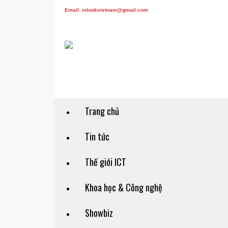
Email: inlookvietnam@gmail.com
Trang chủ
Tin tức
Thế giới ICT
Khoa học & Công nghệ
Showbiz