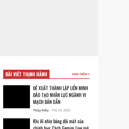
BÀI VIẾT THỊNH HÀNH
XEM THÊM
ĐỀ XUẤT THÀNH LẬP LIÊN MINH
ĐÀO TẠO NHÂN LỰC NGÀNH VI
MẠCH BÁN DẪN
Thúy Kiều
- Th5 24, 2025
Khi AI nhìn bằng đôi mắt của
chính bạn: Cách Gemini Live mở