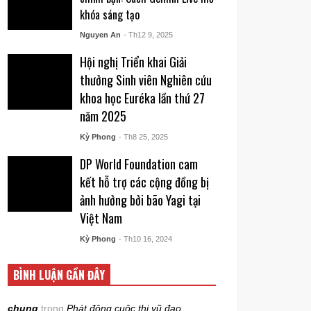
khóa sáng tạo
Nguyen An
- Th12 9, 2025
Hội nghị Triển khai Giải
thưởng Sinh viên Nghiên cứu
khoa học Euréka lần thứ 27
năm 2025
Kỳ Phong
- Th8 25, 2025
DP World Foundation cam
kết hỗ trợ các cộng đồng bị
ảnh hưởng bởi bão Yagi tại
Việt Nam
Kỳ Phong
- Th10 16, 2024
BÌNH LUẬN GẦN ĐÂY
chung
trong
Phát động cuộc thi vũ đạo