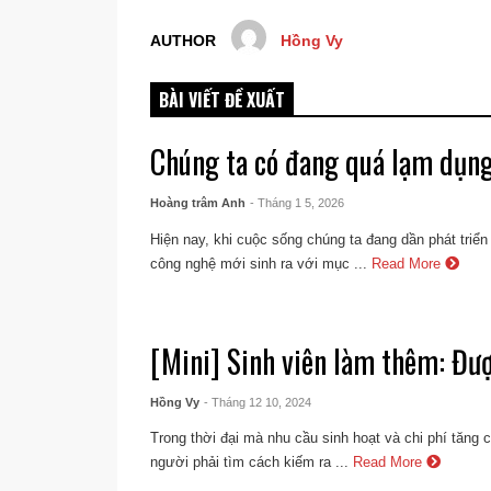
AUTHOR
Hồng Vy
BÀI VIẾT ĐỀ XUẤT
Chúng ta có đang quá lạm dụn
Hoàng trâm Anh
- Tháng 1 5, 2026
Hiện nay, khi cuộc sống chúng ta đang dần phát triển
công nghệ mới sinh ra với mục ...
Read More
[Mini] Sinh viên làm thêm: Đư
Hồng Vy
- Tháng 12 10, 2024
Trong thời đại mà nhu cầu sinh hoạt và chi phí tăng 
người phải tìm cách kiếm ra ...
Read More