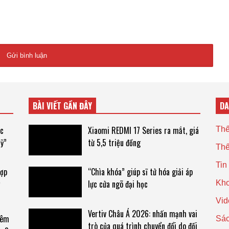
BÀI VIẾT GẦN ĐÂY
D
ác
Xiaomi REDMI 17 Series ra mắt, giá
Thế
Mỹ”
từ 5,5 triệu đồng
Thế
Tin
hợp
“Chìa khóa” giúp sĩ tử hóa giải áp
lực cửa ngõ đại học
Kho
Vid
Vertiv Châu Á 2026: nhấn mạnh vai
hêm
Sác
trò của quá trình chuyển đổi do đối