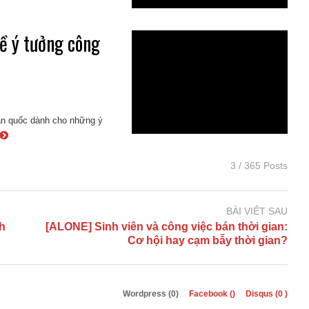
ề ý tưởng công
oàn quốc dành cho những ý
3 / 365 Posts
BÀI VIẾT SAU
nh
[ALONE] Sinh viên và công việc bán thời gian:
Cơ hội hay cạm bẫy thời gian?
Wordpress (0)
Facebook (
)
Disqus (
0
)