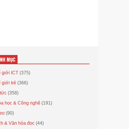
ANH MỤC
 giới ICT
(375)
 giới trẻ
(366)
 tức
(358)
a học & Công nghệ
(191)
eo
(90)
h & Văn hóa đọc
(44)