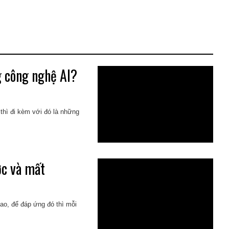
g công nghệ AI?
 thì đi kèm với đó là những
ợc và mất
cao, để đáp ứng đó thì mỗi