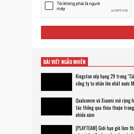
BÀI VIẾT NGẪU NHIÊN
Kingston xếp hạng 29 trong “C
công ty tư nhân lớn nhất nước 
Qualcomm và Xiaomi mở rộng 
tác thông qua thỏa thuận trong
nhiều năm
[PLAYTEAM] Giới hạn giờ làm t