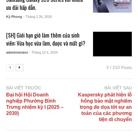
ưu đãi hấp dẫn.
Kỳ Phong
- Tháng 2 26, 2026
[SH] Giới hạn giờ làm thêm của sinh
viên: Vừa học vừa làm, được và mất gì?
administrator
- Tháng 12 4, 2024
3 / 210 Posts
BÀI VIẾT TRƯỚC
BÀI VIẾT SAU
Đại hội Hội Doanh
Kaspersky phát hiện lỗ
nghiệp Phường Bình
hổng bảo mật nghiêm
Trưng nhiệm kỳ I (2025 –
trọng đe dọa tới sự an
2030)
toàn của các phương
tiện di chuyển