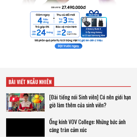
BÀI VIẾT NGẪU NHIÊN
[Đài tiếng nói Sinh viên] Có nên giới hạn
giờ làm thêm của sinh viên?
Ống kính VOV College: Những bức ảnh
căng tràn cảm xúc