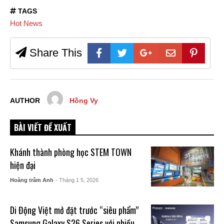
TAGS
Hot News
Share This
AUTHOR
Hồng Vy
BÀI VIẾT ĐỀ XUẤT
Khánh thành phòng học STEM TOWN
hiện đại
Hoàng trâm Anh
- Tháng 1 5, 2026
Di Động Việt mở đặt trước “siêu phẩm”
Samsung Galaxy S26 Series với nhiều