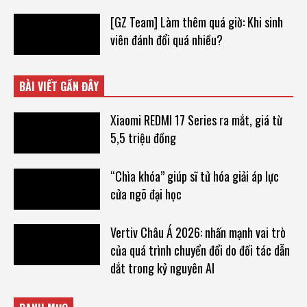
[GZ Team] Làm thêm quá giờ: Khi sinh
viên đánh đổi quá nhiều?
BÀI VIẾT GẦN ĐÂY
Xiaomi REDMI 17 Series ra mắt, giá từ
5,5 triệu đồng
“Chìa khóa” giúp sĩ tử hóa giải áp lực
cửa ngõ đại học
Vertiv Châu Á 2026: nhấn mạnh vai trò
của quá trình chuyển đổi do đối tác dẫn
dắt trong kỷ nguyên AI