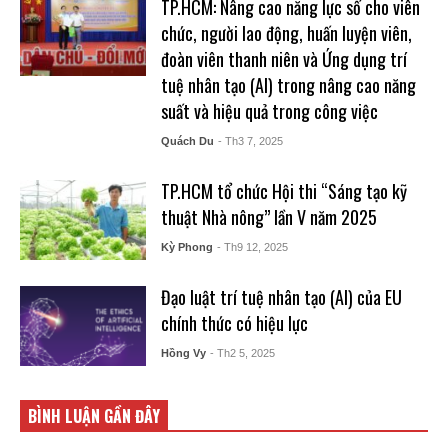
TP.HCM: Nâng cao năng lực số cho viên
chức, người lao động, huấn luyện viên,
đoàn viên thanh niên và Ứng dụng trí
tuệ nhân tạo (AI) trong nâng cao năng
suất và hiệu quả trong công việc
Quách Du
- Th3 7, 2025
TP.HCM tổ chức Hội thi “Sáng tạo kỹ
thuật Nhà nông” lần V năm 2025
Kỳ Phong
- Th9 12, 2025
Đạo luật trí tuệ nhân tạo (AI) của EU
chính thức có hiệu lực
Hồng Vy
- Th2 5, 2025
BÌNH LUẬN GẦN ĐÂY