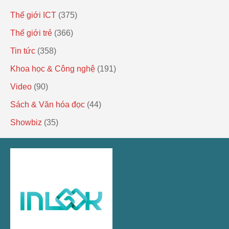
Thế giới ICT
(375)
Thế giới trẻ
(366)
Tin tức
(358)
Khoa học & Công nghệ
(191)
Video
(90)
Sách & Văn hóa đọc
(44)
Showbiz
(35)