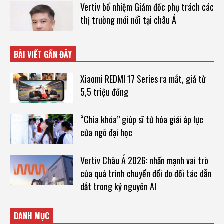
Vertiv bổ nhiệm Giám đốc phụ trách các
thị trường mới nổi tại châu Á
BÀI VIẾT GẦN ĐÂY
Xiaomi REDMI 17 Series ra mắt, giá từ
5,5 triệu đồng
“Chìa khóa” giúp sĩ tử hóa giải áp lực
cửa ngõ đại học
Vertiv Châu Á 2026: nhấn mạnh vai trò
của quá trình chuyển đổi do đối tác dẫn
dắt trong kỷ nguyên AI
DANH MỤC