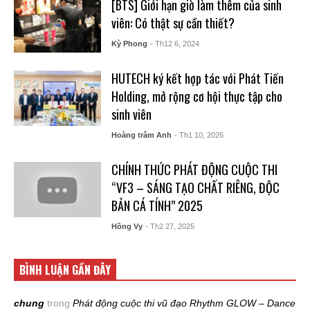
[BTS] Giới hạn giờ làm thêm của sinh
viên: Có thật sự cần thiết?
Kỳ Phong
- Th12 6, 2024
HUTECH ký kết hợp tác với Phát Tiến
Holding, mở rộng cơ hội thực tập cho
sinh viên
Hoàng trâm Anh
- Th1 10, 2026
CHÍNH THỨC PHÁT ĐỘNG CUỘC THI
“VF3 – SÁNG TẠO CHẤT RIÊNG, ĐỘC
BẢN CÁ TÍNH” 2025
Hồng Vy
- Th2 27, 2025
BÌNH LUẬN GẦN ĐÂY
chung
trong
Phát động cuộc thi vũ đạo Rhythm GLOW – Dance