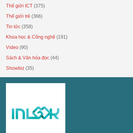
Thế giới ICT
(375)
Thế giới trẻ
(366)
Tin tức
(358)
Khoa học & Công nghệ
(191)
Video
(90)
Sách & Văn hóa đọc
(44)
Showbiz
(35)