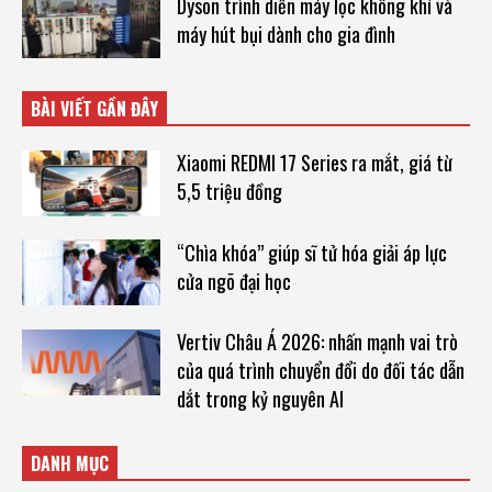
Dyson trình diễn máy lọc không khí và
máy hút bụi dành cho gia đình
BÀI VIẾT GẦN ĐÂY
Xiaomi REDMI 17 Series ra mắt, giá từ
5,5 triệu đồng
“Chìa khóa” giúp sĩ tử hóa giải áp lực
cửa ngõ đại học
Vertiv Châu Á 2026: nhấn mạnh vai trò
của quá trình chuyển đổi do đối tác dẫn
dắt trong kỷ nguyên AI
DANH MỤC