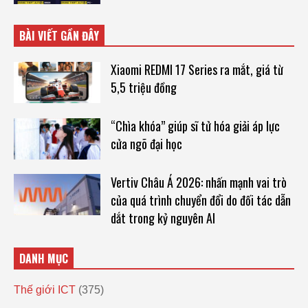
BÀI VIẾT GẦN ĐÂY
Xiaomi REDMI 17 Series ra mắt, giá từ
5,5 triệu đồng
“Chìa khóa” giúp sĩ tử hóa giải áp lực
cửa ngõ đại học
Vertiv Châu Á 2026: nhấn mạnh vai trò
của quá trình chuyển đổi do đối tác dẫn
dắt trong kỷ nguyên AI
DANH MỤC
Thế giới ICT
(375)