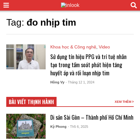
Tag:
đo nhịp tim
Khoa học & Công nghệ
,
Video
Sử dụng tín hiệu PPG và trí tuệ nhân
tạo trong tầm soát phát hiện tăng
huyết áp và rối loạn nhịp tim
Hồng Vy
- Tháng 12 1, 2024
BÀI VIẾT THỊNH HÀNH
XEM THÊM
Di sản Sài Gòn – Thành phố Hồ Chí Minh
Kỳ Phong
- Th5 6, 2025