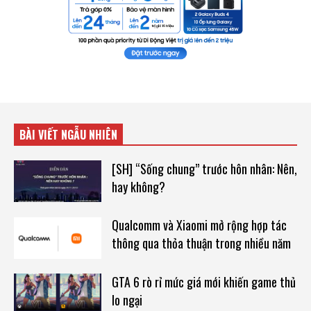
BÀI VIẾT NGẪU NHIÊN
[SH] “Sống chung” trước hôn nhân: Nên,
hay không?
Qualcomm và Xiaomi mở rộng hợp tác
thông qua thỏa thuận trong nhiều năm
GTA 6 rò rỉ mức giá mới khiến game thủ
lo ngại