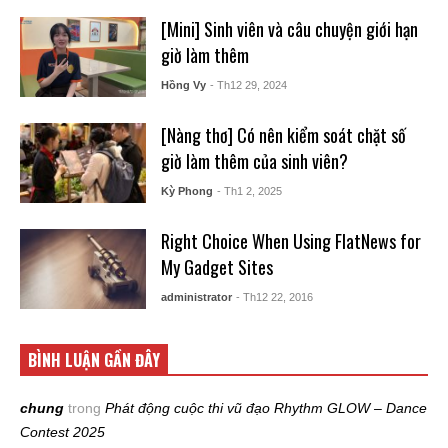
[Mini] Sinh viên và câu chuyện giới hạn
giờ làm thêm
Hồng Vy
- Th12 29, 2024
[Nàng thơ] Có nên kiểm soát chặt số
giờ làm thêm của sinh viên?
Kỳ Phong
- Th1 2, 2025
Right Choice When Using FlatNews for
My Gadget Sites
administrator
- Th12 22, 2016
BÌNH LUẬN GẦN ĐÂY
chung
trong
Phát động cuộc thi vũ đạo Rhythm GLOW – Dance
Contest 2025