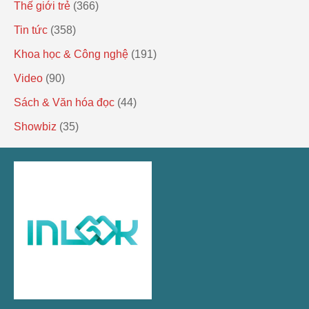
Thế giới trẻ
(366)
Tin tức
(358)
Khoa học & Công nghệ
(191)
Video
(90)
Sách & Văn hóa đọc
(44)
Showbiz
(35)