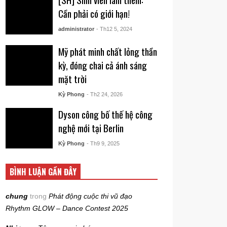
Cần phải có giới hạn!
administrator
- Th12 5, 2024
Mỹ phát minh chất lỏng thần
kỳ, đóng chai cả ánh sáng
mặt trời
Kỳ Phong
- Th2 24, 2026
Dyson công bố thế hệ công
nghệ mới tại Berlin
Kỳ Phong
- Th9 9, 2025
BÌNH LUẬN GẦN ĐÂY
chung
trong
Phát động cuộc thi vũ đạo
Rhythm GLOW – Dance Contest 2025