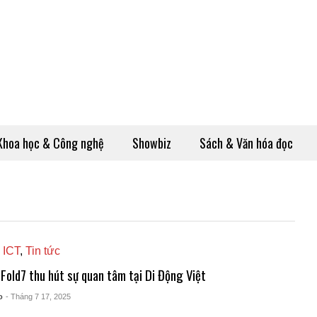
Khoa học & Công nghệ
Showbiz
Sách & Văn hóa đọc
 ICT
,
Tin tức
 Fold7 thu hút sự quan tâm tại Di Động Việt
o
- Tháng 7 17, 2025