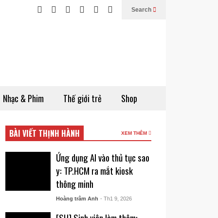
Search
Nhạc & Phim
Thế giới trẻ
Shop
BÀI VIẾT THỊNH HÀNH
XEM THÊM
Ứng dụng AI vào thủ tục sao
y: TP.HCM ra mắt kiosk
thông minh
Hoàng trâm Anh
- Th1 9, 2026
[SH] Sinh viên làm thêm: