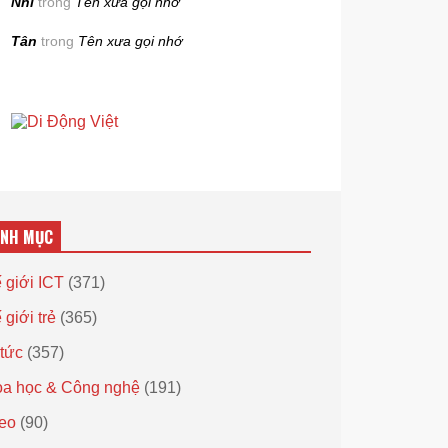
Nhi
trong
Tên xưa gọi nhớ
Tân
trong
Tên xưa gọi nhớ
ANH MỤC
 giới ICT
(371)
 giới trẻ
(365)
 tức
(357)
a học & Công nghệ
(191)
eo
(90)