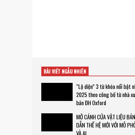
BÀI VIẾT NGẪU NHIÊN
“Lộ diện” 3 từ khóa nổi bật 
2025 theo công bố từ nhà x
bản ĐH Oxford
MỞ CÁNH CỬA VẬT LIỆU BÁ
DẪN THẾ HỆ MỚI VỚI MÔ PH
VÀ AI