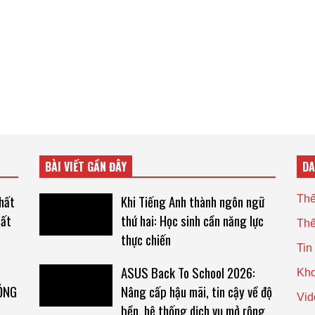
BÀI VIẾT GẦN ĐÂY
D
nhất
Khi Tiếng Anh thành ngôn ngữ
Thế
uất
thứ hai: Học sinh cần năng lực
Thế
thực chiến
Tin
N
ASUS Back To School 2026:
Kho
ỎNG
Nâng cấp hậu mãi, tin cậy về độ
Vid
bền, hệ thống dịch vụ mở rộng