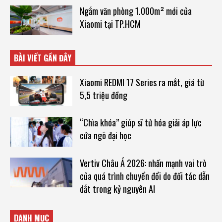
Ngắm văn phòng 1.000m² mới của
Xiaomi tại TP.HCM
BÀI VIẾT GẦN ĐÂY
Xiaomi REDMI 17 Series ra mắt, giá từ
5,5 triệu đồng
“Chìa khóa” giúp sĩ tử hóa giải áp lực
cửa ngõ đại học
Vertiv Châu Á 2026: nhấn mạnh vai trò
của quá trình chuyển đổi do đối tác dẫn
dắt trong kỷ nguyên AI
DANH MỤC