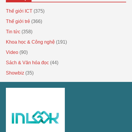
Thế giới ICT
(375)
Thế giới trẻ
(366)
Tin tức
(358)
Khoa học & Công nghệ
(191)
Video
(90)
Sách & Văn hóa đọc
(44)
Showbiz
(35)