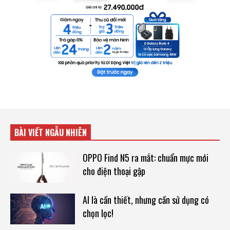
BÀI VIẾT NGẪU NHIÊN
OPPO Find N5 ra mắt: chuẩn mực mới
cho điện thoại gập
AI là cần thiết, nhưng cần sử dụng có
chọn lọc!