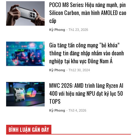
POCO M8 Series: Hiệu năng mạnh, pin
Silicon Carbon, màn hình AMOLED cao
cấp
Kỳ Phong
- Th1 23, 2026
Gia tăng tấn công mạng “bẻ khóa”
thông tin đăng nhập nhắm vào doanh
nghiệp tại khu vực Đông Nam Á
Kỳ Phong
- Th12 30, 2024
MWC 2026: AMD trình làng Ryzen AI
400 với hiệu năng NPU đạt kỷ lục 50
TOPS
Kỳ Phong
- Th3 4, 2026
BÌNH LUẬN GẦN ĐÂY