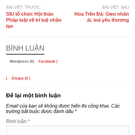
BÀI VIẾT TRƯỚC
BÀI VIẾT SAU
SIU tổ chức Hội thảo
Hoa Trên Đá: Gieo nhân
Pháp luật về trí tuệ nhân
ái, toả yêu thương
tạo
BÌNH LUẬN
Wordpress (0)
Facebook (
)
Disqus (
0
)
Để lại một bình luận
Email của bạn sẽ không được hiển thị công khai.
Các
trường bắt buộc được đánh dấu
*
Bình luận
*