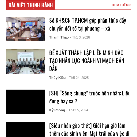
BÀI VIẾT THỊNH HÀNH
XEM THÊM
Sở KH&CN TP.HCM góp phần thúc đẩy
chuyển đổi số tại phường – xã
Thanh Thảo
- Th1 3, 2026
ĐỀ XUẤT THÀNH LẬP LIÊN MINH ĐÀO
TẠO NHÂN LỰC NGÀNH VI MẠCH BÁN
DẪN
Thúy Kiều
- Th5 24, 2025
[SH] “Sống chung” trước hôn nhân: Liệu
đúng hay sai?
Kỳ Phong
- Th12 5, 2024
[Siêu nhân gào thét] Giới hạn giờ làm
thêm của sinh viên: Mặt trái của việc đi