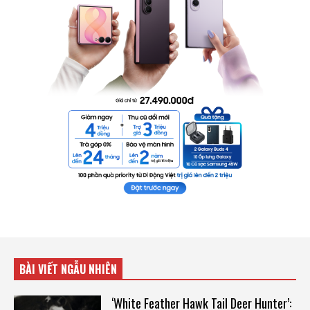
BÀI VIẾT NGẪU NHIÊN
‘White Feather Hawk Tail Deer Hunter’: