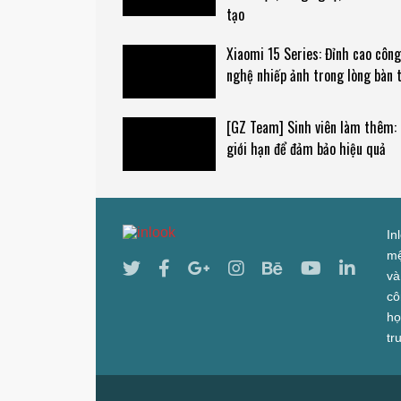
tạo
Xiaomi 15 Series: Đỉnh cao công
nghệ nhiếp ảnh trong lòng bàn 
[GZ Team] Sinh viên làm thêm:
giới hạn để đảm bảo hiệu quả
In
mệ
và
cô
họ
tr