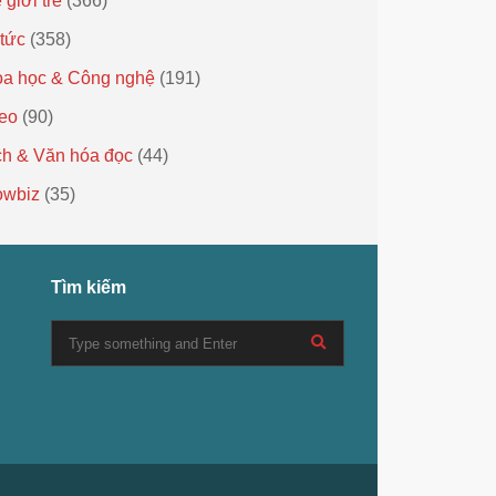
 giới trẻ
(366)
 tức
(358)
a học & Công nghệ
(191)
eo
(90)
h & Văn hóa đọc
(44)
owbiz
(35)
Tìm kiếm