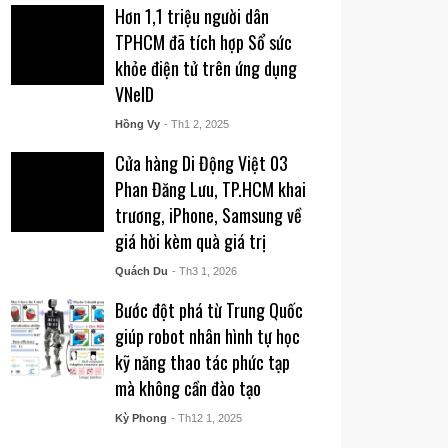
Hơn 1,1 triệu người dân
TPHCM đã tích hợp Sổ sức
khỏe điện tử trên ứng dụng
VNeID
Hồng Vy
- Th1 2, 2025
Cửa hàng Di Động Việt 03
Phan Đăng Lưu, TP.HCM khai
trương, iPhone, Samsung về
giá hời kèm quà giá trị
Quách Du
- Th3 1, 2026
Bước đột phá từ Trung Quốc
giúp robot nhân hình tự học
kỹ năng thao tác phức tạp
mà không cần đào tạo
Kỳ Phong
- Th12 1, 2025