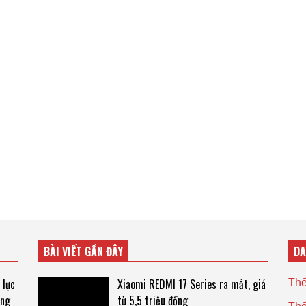
BÀI VIẾT GẦN ĐÂY
D
 lực
Xiaomi REDMI 17 Series ra mắt, giá
Thế
áng
từ 5,5 triệu đồng