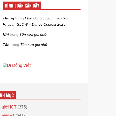
BÌNH LUẬN GẦN ĐÂY
chung
trong
Phát động cuộc thi vũ đạo
Rhythm GLOW – Dance Contest 2025
Nhi
trong
Tên xưa gọi nhớ
Tân
trong
Tên xưa gọi nhớ
ANH MỤC
 giới ICT
(375)