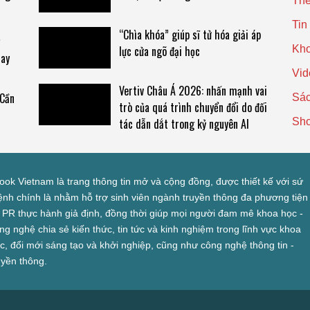
Thế
Tin
“Chìa khóa” giúp sĩ tử hóa giải áp
lực cửa ngõ đại học
Kho
tay
Vid
Vertiv Châu Á 2026: nhấn mạnh vai
 Cần
Sác
trò của quá trình chuyển đổi do đối
Sh
tác dẫn dắt trong kỷ nguyên AI
look Vietnam là trang thông tin mở và cộng đồng, được thiết kế với sứ
nh chính là nhằm hỗ trợ sinh viên ngành truyền thông đa phương tiện
 PR thực hành giả định, đồng thời giúp mọi người đam mê khoa học -
ng nghệ chia sẻ kiến thức, tin tức và kinh nghiệm trong lĩnh vực khoa
c, đổi mới sáng tạo và khởi nghiệp, cũng như công nghệ thông tin -
uyền thông.