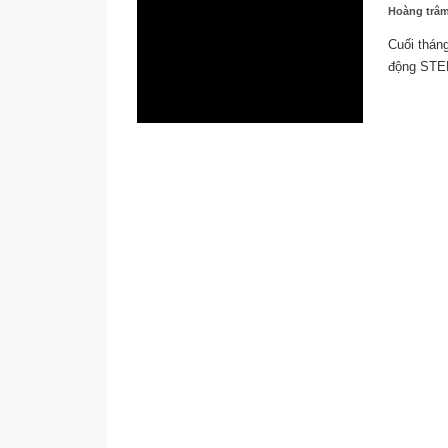
Hoàng trâ
Cuối thán
động STEM