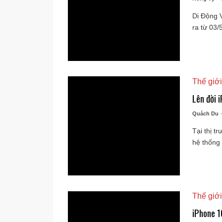
Di Động V
ra từ 03/5
Thế giới
Lên đời 
Quách Du
Tại thị t
hệ thống b
Thế giới
iPhone 16