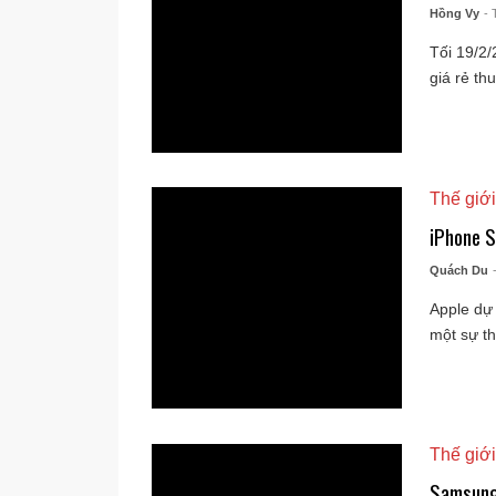
Hồng Vy
- 
Tối 19/2/
giá rẻ th
Thế giới
iPhone S
Quách Du
Apple dự 
một sự th
Thế giới
Samsung 