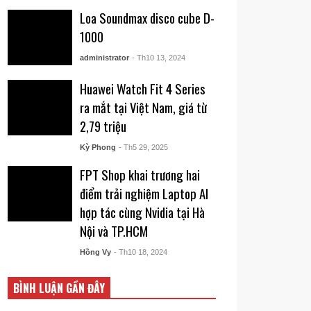
Loa Soundmax disco cube D-
1000
administrator
- Th10 13, 2024
Huawei Watch Fit 4 Series
ra mắt tại Việt Nam, giá từ
2,79 triệu
Kỳ Phong
- Th5 29, 2025
FPT Shop khai trương hai
điểm trải nghiệm Laptop AI
hợp tác cùng Nvidia tại Hà
Nội và TP.HCM
Hồng Vy
- Th10 18, 2024
BÌNH LUẬN GẦN ĐÂY