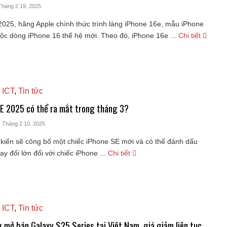
Tháng 2 19, 2025
2025, hãng Apple chính thức trình làng iPhone 16e, mẫu iPhone
uộc dòng iPhone 16 thế hệ mới. Theo đó, iPhone 16e ...
Chi tiết
 ICT
,
Tin tức
E 2025 có thể ra mắt trong tháng 3?
- Tháng 2 10, 2025
kiến ​​sẽ công bố một chiếc iPhone SE mới và có thể đánh dấu
ay đổi lớn đối với chiếc iPhone ...
Chi tiết
 ICT
,
Tin tức
mở bán Galaxy S25 Series tại Việt Nam, giá giảm liên tục