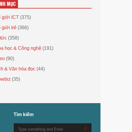
ANH MỤC
 giới ICT
(375)
 giới trẻ
(366)
 tức
(358)
a học & Công nghệ
(191)
eo
(90)
h & Văn hóa đọc
(44)
owbiz
(35)
Tìm kiếm