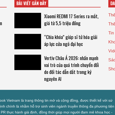
BÀI VIẾT GẦN ĐÂY
D
i
Xiaomi REDMI 17 Series ra mắt,
Thế
an
giá từ 5,5 triệu đồng
Thế
Tin
“Chìa khóa” giúp sĩ tử hóa giải
Kho
áp lực cửa ngõ đại học
Vid
Vertiv Châu Á 2026: nhấn mạnh
Sác
vai trò của quá trình chuyển đổi
Sh
do đối tác dẫn dắt trong kỷ
nguyên AI
look Vietnam là trang thông tin mở và cộng đồng, được thiết kế với sứ
nh chính là nhằm hỗ trợ sinh viên ngành truyền thông đa phương tiện
 PR thực hành giả định, đồng thời giúp mọi người đam mê khoa học -