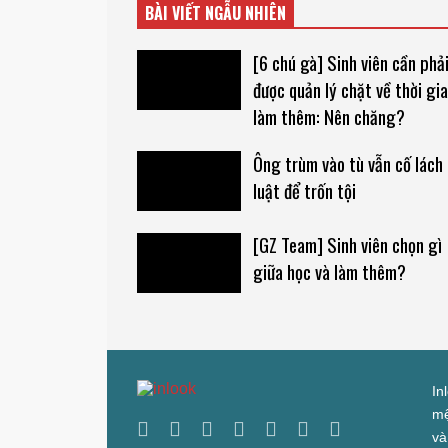
BÀI VIẾT NGẪU NHIÊN
[6 chú gà] Sinh viên cần phả
được quản lý chặt về thời gi
làm thêm: Nên chăng?
Ông trùm vào tù vẫn cố lách
luật để trốn tội
[GZ Team] Sinh viên chọn gì
giữa học và làm thêm?
In
mệ
và