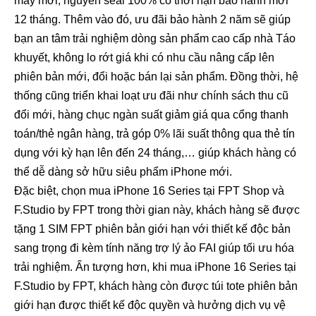
máy mới, nguyên seal 100% có thời hạn bảo hành mới
12 tháng. Thêm vào đó, ưu đãi bảo hành 2 năm sẽ giúp
bạn an tâm trải nghiệm dòng sản phẩm cao cấp nhà Táo
khuyết, không lo rớt giá khi có nhu cầu nâng cấp lên
phiên bản mới, đổi hoặc bán lại sản phẩm. Đồng thời, hệ
thống cũng triển khai loạt ưu đãi như chính sách thu cũ
đổi mới, hàng chục ngàn suất giảm giá qua cổng thanh
toán/thẻ ngân hàng, trả góp 0% lãi suất thông qua thẻ tín
dụng với kỳ hạn lên đến 24 tháng,… giúp khách hàng có
thể dễ dàng sở hữu siêu phẩm iPhone mới.
Đặc biệt, chọn mua iPhone 16 Series tại FPT Shop và
F.Studio by FPT trong thời gian này, khách hàng sẽ được
tặng 1 SIM FPT phiên bản giới hạn với thiết kế độc bản
sang trọng đi kèm tính năng trợ lý ảo FAI giúp tối ưu hóa
trải nghiệm. Ấn tượng hơn, khi mua iPhone 16 Series tại
F.Studio by FPT, khách hàng còn được túi tote phiên bản
giới hạn được thiết kế độc quyền và hưởng dịch vụ vệ