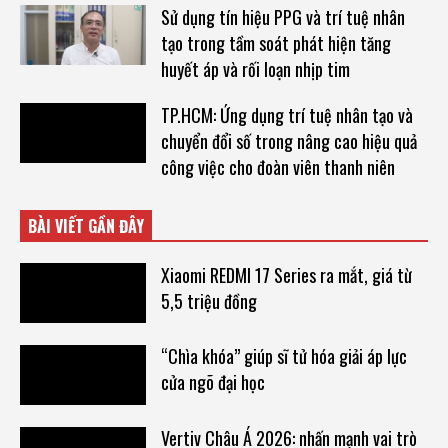
Sử dụng tín hiệu PPG và trí tuệ nhân
tạo trong tầm soát phát hiện tăng
huyết áp và rối loạn nhịp tim
TP.HCM: Ứng dụng trí tuệ nhân tạo và
chuyển đổi số trong nâng cao hiệu quả
công việc cho đoàn viên thanh niên
BÀI VIẾT GẦN ĐÂY
Xiaomi REDMI 17 Series ra mắt, giá từ
5,5 triệu đồng
“Chìa khóa” giúp sĩ tử hóa giải áp lực
cửa ngõ đại học
Vertiv Châu Á 2026: nhấn mạnh vai trò