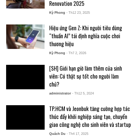
Renovation 2025
Kỳ Phong
- Th12 23, 2025
Hiệu ứng Gen Z: Khi người tiêu dùng
“thuần AI” tái định nghĩa cuộc chơi
thương hiệu
Kỳ Phong
- Th7 2, 2026
[SH] Giới hạn giờ làm thêm của sinh
viên: Có thật sự tốt cho người làm
chủ?
administrator
- Th12 5, 2024
TP.HCM và Jeonbuk tăng cường hợp tác
thúc đẩy khởi nghiệp sáng tạo, chuyển
giao công nghệ cho sinh viên và startup
Quách Du
- Th4 17, 2025