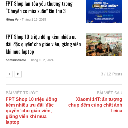
FPT Shop lan tỏa yêu thương trong
“Chuyến xe mùa xuân” lần thứ 3
Hồng Vy
- Tháng 1 16, 2025
FPT Shop 10 triệu đồng kèm nhiều ưu
đãi ‘đặc quyền’ cho giáo viên, giảng viên
khi mua laptop
administrator
- Tháng 10 2, 2024
3 / 12 Posts
BÀI VIẾT TRƯỚC
BÀI VIẾT SAU
FPT Shop 10 triệu đồng
Xiaomi 14T: ấn tượng
kèm nhiều ưu đãi ‘đặc
chụp đêm cùng chất ảnh
quyền’ cho giáo viên,
Leica
giảng viên khi mua
laptop