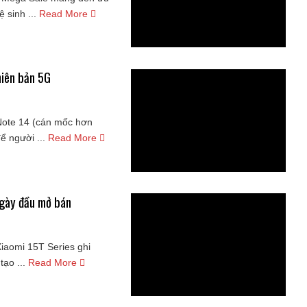
 sinh ...
Read More
hiên bản 5G
Note 14 (cán mốc hơn
 người ...
Read More
ngày đầu mở bán
iaomi 15T Series ghi
ạo ...
Read More