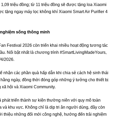
 1,09 triệu đồng; từ 11 triệu đồng sẽ được tặng loa Xiaomi
c tặng ngay máy lọc không khí Xiaomi Smart Air Purifier 4
i nghiệm sống thông minh
an Festival 2026 còn triển khai nhiều hoạt động tương tác
ầu. Nổi bật nhất là chương trình #SmartLivingMadeYours,
/4/2026.
ể nhận các phần quà hấp dẫn khi chia sẻ cách hệ sinh thái
 hằng ngày, đồng thời đóng góp những ý tưởng cho thiết bị
g xã hội và Xiaomi Community.
 phát triển thành sự kiện thường niên với quy mô toàn
a và khu vực. Không chỉ là dịp tri ân người dùng, đây còn
iới thiệu những đổi mới công nghệ, hướng đến trải nghiệm