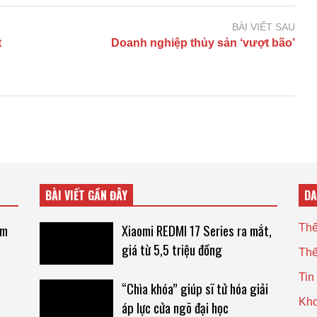
BÀI VIẾT SAU
t
Doanh nghiệp thủy sản ‘vượt bão’
BÀI VIẾT GẦN ĐÂY
D
êm
Xiaomi REDMI 17 Series ra mắt,
Thế
giá từ 5,5 triệu đồng
Thế
Tin
“Chìa khóa” giúp sĩ tử hóa giải
Kho
áp lực cửa ngõ đại học