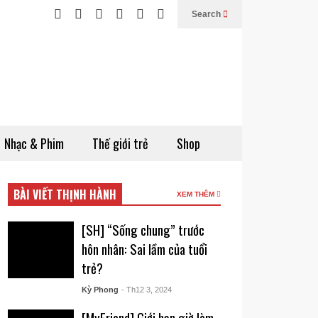
Search
Nhạc & Phim
Thế giới trẻ
Shop
BÀI VIẾT THỊNH HÀNH
XEM THÊM
[SH] “Sống chung” trước
hôn nhân: Sai lầm của tuổi
trẻ?
Kỳ Phong
- Th12 3, 2024
[MyFriend] Giới hạn giờ làm