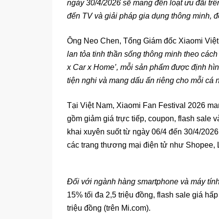
ngày 30/4/2026 sẽ mang đến loạt ưu đãi trê
đến TV và giải pháp gia dụng thông minh, đồ
Ông Neo Chen, Tổng Giám đốc Xiaomi Việt
lan tỏa tinh thần sống thông minh theo cách
x Car x Home’, mỗi sản phẩm được định hìn
tiện nghi và mang dấu ấn riêng cho mỗi cá n
Tại Việt Nam, Xiaomi Fan Festival 2026 man
gồm giảm giá trực tiếp, coupon, flash sale 
khai xuyên suốt từ ngày 06/4 đến 30/4/202
các trang thương mại điện tử như Shopee, 
Đối với ngành hàng smartphone và máy tín
15% tối đa 2,5 triệu đồng, flash sale giá hấ
triệu đồng (trên Mi.com).