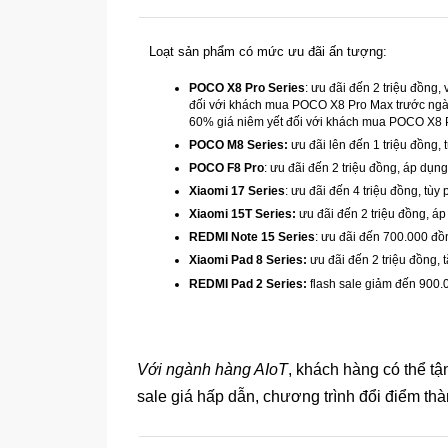
Loạt sản phẩm có mức ưu đãi ấn tượng:
POCO X8 Pro Series
: ưu đãi đến 2 triệu đồng
đối với khách mua POCO X8 Pro Max trước ngày
60% giá niêm yết đối với khách mua POCO X8 P
POCO M8 Series:
ưu đãi lên đến 1 triệu đồng, 
POCO F8 Pro
: ưu đãi đến 2 triệu đồng, áp dụ
Xiaomi 17 Series
: ưu đãi đến 4 triệu đồng, tùy
Xiaomi 15T Series:
ưu đãi đến 2 triệu đồng, á
REDMI Note 15 Series
: ưu đãi đến 700.000 đồ
Xiaomi Pad 8 Series:
ưu đãi đến 2 triệu đồng, 
REDMI Pad 2 Series:
flash sale giảm đến 900.
Với ngành hàng AIoT
, khách hàng có thể tậ
sale giá hấp dẫn, chương trình đổi điểm thà