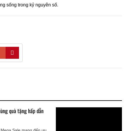
ng sống trong kỷ nguyên số.
 cùng quà tặng hấp dẫn
1 Mega Sale mang đến ưu