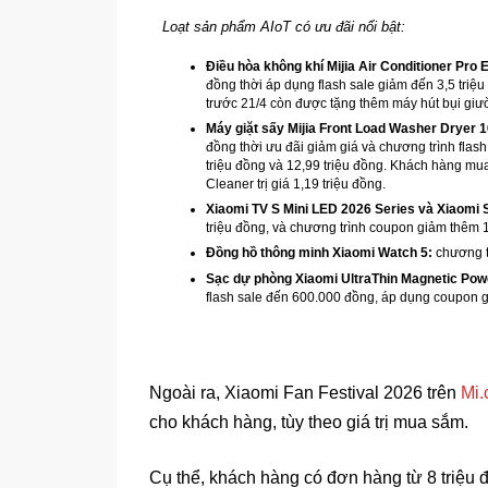
Loạt sản phẩm AIoT có ưu đãi nổi bật:
Điều hòa không khí Mijia Air Conditioner Pro E
đồng thời áp dụng flash sale giảm đến 3,5 tr
trước 21/4 còn được tặng thêm máy hút bụi giư
Máy giặt sấy Mijia Front Load Washer Dryer 
đồng thời ưu đãi giảm giá và chương trình flash
triệu đồng và 12,99 triệu đồng. Khách hàng mu
Cleaner trị giá 1,19 triệu đồng.
Xiaomi TV S Mini LED 2026 Series và Xiaomi 
triệu đồng, và chương trình coupon giảm thêm 1
Đồng hồ thông minh Xiaomi Watch 5:
chương t
Sạc dự phòng Xiaomi UltraThin Magnetic Po
flash sale đến 600.000 đồng, áp dụng coupon 
Ngoài ra, Xiaomi Fan Festival 2026 trên
Mi
cho khách hàng, tùy theo giá trị mua sắm.
Cụ thể, khách hàng có đơn hàng từ 8 triệu