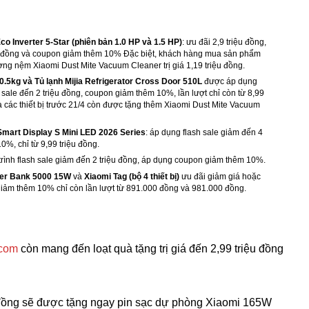
co Inverter 5-Star (phiên bản 1.0 HP và 1.5 HP)
: ưu đãi 2,9 triệu đồng,
iệu đồng và coupon giảm thêm 10% Đặc biệt, khách hàng mua sản phẩm
ờng nệm Xiaomi Dust Mite Vacuum Cleaner trị giá 1,19 triệu đồng.
10.5kg
và Tủ lạnh Mijia Refrigerator Cross Door 510L
được áp dụng
 sale đến 2 triệu đồng, coupon giảm thêm 10%, lần lượt chỉ còn từ 8,99
a các thiết bị trước 21/4 còn được tặng thêm Xiaomi Dust Mite Vacuum
Smart Display S Mini LED 2026 Series
: áp dụng flash sale giảm đến 4
0%, chỉ từ 9,99 triệu đồng.
rình flash sale giảm đến 2 triệu đồng, áp dụng coupon giảm thêm 10%.
wer Bank 5000 15W
và
Xiaomi Tag (bộ 4 thiết bị)
ưu đãi giảm giá hoặc
giảm thêm 10% chỉ còn lần lượt từ 891.000 đồng và 981.000 đồng.
.com
còn mang đến loạt quà tặng trị giá đến 2,99 triệu đồng
 đồng sẽ được tặng ngay pin sạc dự phòng Xiaomi 165W