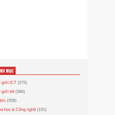
ANH MỤC
 giới ICT
(375)
 giới trẻ
(366)
 tức
(358)
a học & Công nghệ
(191)