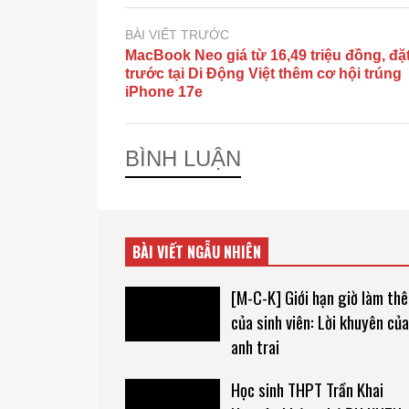
BÀI VIẾT TRƯỚC
MacBook Neo giá từ 16,49 triệu đồng, đặ
trước tại Di Động Việt thêm cơ hội trúng
iPhone 17e
BÌNH LUẬN
BÀI VIẾT NGẪU NHIÊN
[M-C-K] Giới hạn giờ làm th
của sinh viên: Lời khuyên của
anh trai
Học sinh THPT Trần Khai