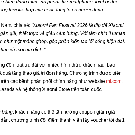
n nhiều danh mục sản phẩm, từ smartphone, thiết bị đeo
ng thời kết hợp các hoạt động tri ân người dùng.
 Nam, chia sẻ:
“Xiaomi Fan Festival 2026 là dịp để Xiaomi
 gần gũi, thiết thực và giàu cảm hứng. Với tầm nhìn ‘Human
h như một mảnh ghép, góp phần kiến tạo lối sống hiện đại,
hân và mỗi gia đình.”
g đến loạt ưu đãi với nhiều hình thức khác nhau, bao
và quà tặng theo giá trị đơn hàng. Chương trình được triển
6 trên các kênh phân phối chính hãng như website
mi.com
,
Lazada và hệ thống Xiaomi Store trên toàn quốc.
h bảng
, khách hàng có thể tận hưởng coupon giảm giá
p dẫn, chương trình đổi điểm thành viên lấy voucher tối đa 1