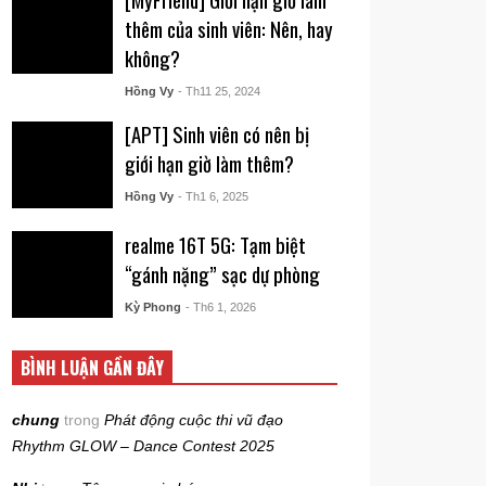
thêm của sinh viên: Nên, hay
không?
Hồng Vy
- Th11 25, 2024
[APT] Sinh viên có nên bị
giới hạn giờ làm thêm?
Hồng Vy
- Th1 6, 2025
realme 16T 5G: Tạm biệt
“gánh nặng” sạc dự phòng
Kỳ Phong
- Th6 1, 2026
BÌNH LUẬN GẦN ĐÂY
chung
trong
Phát động cuộc thi vũ đạo
Rhythm GLOW – Dance Contest 2025