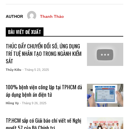
AUTHOR
Thanh Thảo
BÀI VIẾT ĐỀ XUẤT
THÚC ĐẨY CHUYỂN ĐỔI SỐ, ỨNG DỤNG
TRÍ TUỆ NHÂN TẠO TRONG NGÀNH KIỂM
SÁT
Thúy Kiều
- Tháng 5 23, 2025
100% bệnh viện công lập tại TPHCM đã
áp dụng bệnh án điện tử
Hồng Vy
- Tháng 9 26, 2025
TP.HCM sắp có Giải báo chí viết về Nghị
quyết 57 của Bộ Chính trị