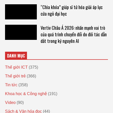
“Chìa khóa” giúp sĩ tử hóa giải áp lực
cửa ngõ đại học
Vertiv Châu Á 2026: nhấn mạnh vai trò
của quá trình chuyển đổi do đối tác dẫn
dắt trong kỷ nguyên AI
DANH MỤC
Thế giới ICT
(375)
Thế giới trẻ
(366)
Tin tức
(358)
Khoa học & Công nghệ
(191)
Video
(90)
Sách & Văn hóa đọc
(44)