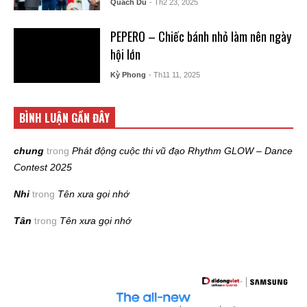
Quách Du
- Th2 23, 2025
PEPERO – Chiếc bánh nhỏ làm nên ngày
hội lớn
Kỳ Phong
- Th11 11, 2025
BÌNH LUẬN GẦN ĐÂY
chung
trong
Phát động cuộc thi vũ đạo Rhythm GLOW – Dance
Contest 2025
Nhi
trong
Tên xưa gọi nhớ
Tân
trong
Tên xưa gọi nhớ