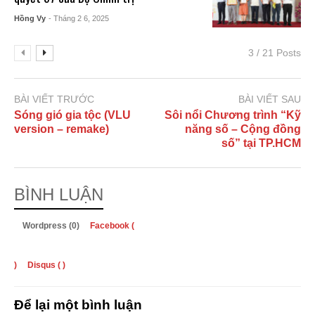
Hồng Vy
- Tháng 2 6, 2025
3 / 21 Posts
BÀI VIẾT TRƯỚC
BÀI VIẾT SAU
Sóng gió gia tộc (VLU
Sôi nổi Chương trình “Kỹ
version – remake)
năng số – Cộng đồng
số” tại TP.HCM
BÌNH LUẬN
Wordpress (0)
Facebook (
)
Disqus (
)
Để lại một bình luận