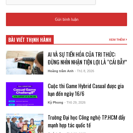
BÀI VIẾT THỊNH HÀNH
XEM THÊM
AI VÀ SỰ TIẾN HÓA CỦA TRI THỨC:
ĐỪNG NHÌN NHẬN TIỆN LỢI LÀ “CÁI BẪY”
Hoàng trâm Anh
- Th1 8, 2026
Cuộc thi Game Hybrid Casual được gia
hạn đến ngày 16/6
Kỳ Phong
- Th5 29, 2026
Trường Đại học Công nghệ TP.HCM đẩy
mạnh hợp tác quốc tế