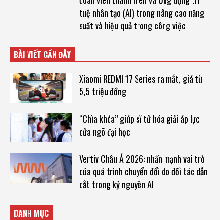
đoàn viên thanh niên và Ứng dụng trí
tuệ nhân tạo (AI) trong nâng cao năng
suất và hiệu quả trong công việc
BÀI VIẾT GẦN ĐÂY
Xiaomi REDMI 17 Series ra mắt, giá từ
5,5 triệu đồng
“Chìa khóa” giúp sĩ tử hóa giải áp lực
cửa ngõ đại học
Vertiv Châu Á 2026: nhấn mạnh vai trò
của quá trình chuyển đổi do đối tác dẫn
dắt trong kỷ nguyên AI
DANH MỤC