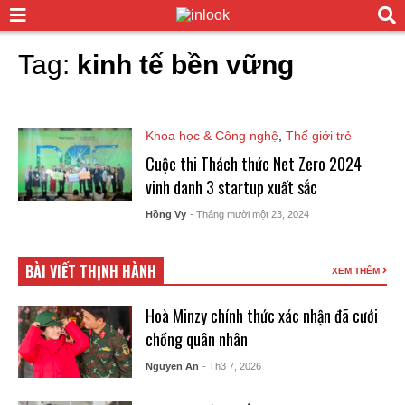
Tag:
kinh tế bền vững
Khoa học & Công nghệ
,
Thế giới trẻ
Cuộc thi Thách thức Net Zero 2024
vinh danh 3 startup xuất sắc
Hồng Vy
- Tháng mười một 23, 2024
BÀI VIẾT THỊNH HÀNH
XEM THÊM
Hoà Minzy chính thức xác nhận đã cưới
chồng quân nhân
Nguyen An
- Th3 7, 2026