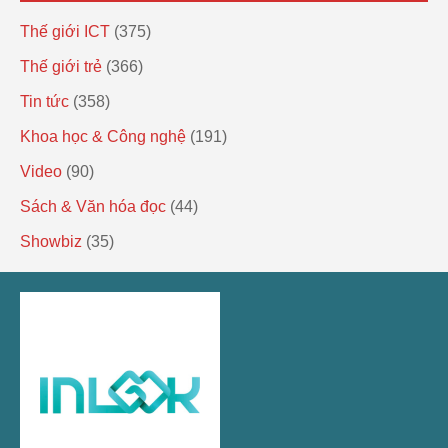
Thế giới ICT
(375)
Thế giới trẻ
(366)
Tin tức
(358)
Khoa học & Công nghệ
(191)
Video
(90)
Sách & Văn hóa đọc
(44)
Showbiz
(35)