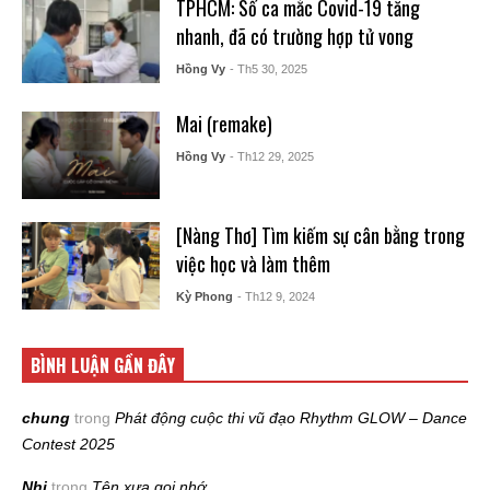
TPHCM: Số ca mắc Covid-19 tăng
nhanh, đã có trường hợp tử vong
Hồng Vy
- Th5 30, 2025
Mai (remake)
Hồng Vy
- Th12 29, 2025
[Nàng Thơ] Tìm kiếm sự cân bằng trong
việc học và làm thêm
Kỳ Phong
- Th12 9, 2024
BÌNH LUẬN GẦN ĐÂY
chung
trong
Phát động cuộc thi vũ đạo Rhythm GLOW – Dance
Contest 2025
Nhi
trong
Tên xưa gọi nhớ