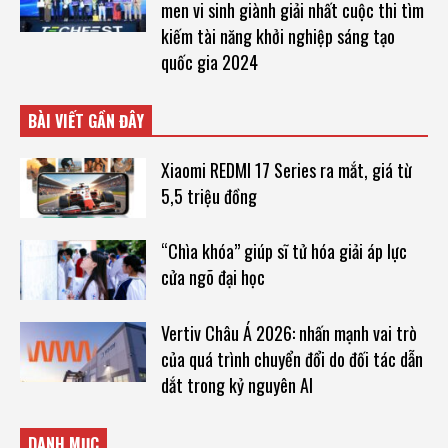
men vi sinh giành giải nhất cuộc thi tìm
kiếm tài năng khởi nghiệp sáng tạo
quốc gia 2024
BÀI VIẾT GẦN ĐÂY
Xiaomi REDMI 17 Series ra mắt, giá từ
5,5 triệu đồng
“Chìa khóa” giúp sĩ tử hóa giải áp lực
cửa ngõ đại học
Vertiv Châu Á 2026: nhấn mạnh vai trò
của quá trình chuyển đổi do đối tác dẫn
dắt trong kỷ nguyên AI
DANH MỤC