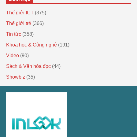
Thế giới ICT
(375)
Thế giới trẻ
(366)
Tin tức
(358)
Khoa học & Công nghệ
(191)
Video
(90)
Sách & Văn hóa đọc
(44)
Showbiz
(35)