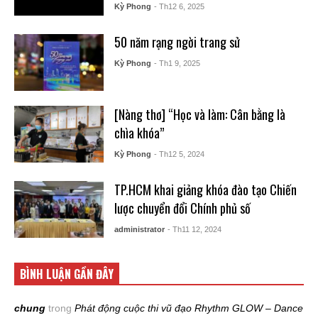
Kỳ Phong
- Th12 6, 2025
50 năm rạng ngời trang sử
Kỳ Phong
- Th1 9, 2025
[Nàng thơ] “Học và làm: Cân bằng là
chìa khóa”
Kỳ Phong
- Th12 5, 2024
TP.HCM khai giảng khóa đào tạo Chiến
lược chuyển đổi Chính phủ số
administrator
- Th11 12, 2024
BÌNH LUẬN GẦN ĐÂY
chung
trong
Phát động cuộc thi vũ đạo Rhythm GLOW – Dance