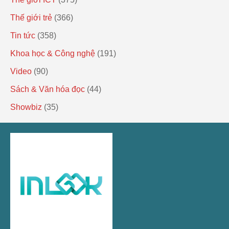
Thế giới trẻ
(366)
Tin tức
(358)
Khoa học & Công nghệ
(191)
Video
(90)
Sách & Văn hóa đọc
(44)
Showbiz
(35)