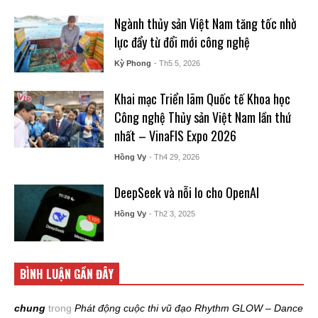
Ngành thủy sản Việt Nam tăng tốc nhờ
lực đẩy từ đổi mới công nghệ
Kỳ Phong
- Th5 5, 2026
Khai mạc Triển lãm Quốc tế Khoa học
Công nghệ Thủy sản Việt Nam lần thứ
nhất – VinaFIS Expo 2026
Hồng Vy
- Th4 29, 2026
DeepSeek và nỗi lo cho OpenAI
Hồng Vy
- Th2 3, 2025
BÌNH LUẬN GẦN ĐÂY
chung
trong
Phát động cuộc thi vũ đạo Rhythm GLOW – Dance