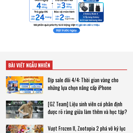
BÀI VIẾT NGẪU NHIÊN
Dịp sale đôi 4/4: Thời gian vàng cho
những lựa chọn nâng cấp iPhone
[GZ Team] Liệu sinh viên có phân định
được rõ ràng giữa làm thêm và học tập?
Vượt Frozen II, Zootopia 2 phá vỡ kỷ lục