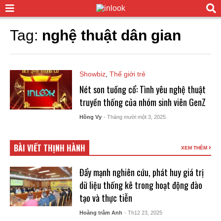
Tag:
nghệ thuật dân gian
Showbiz
,
Thế giới trẻ
Nét son tuồng cổ: Tình yêu nghệ thuật
truyền thống của nhóm sinh viên GenZ
Hồng Vy
- Tháng mười một 3, 2025
BÀI VIẾT THỊNH HÀNH
XEM THÊM
Đẩy mạnh nghiên cứu, phát huy giá trị
dữ liệu thống kê trong hoạt động đào
tạo và thực tiễn
Hoàng trâm Anh
- Th12 23, 2025