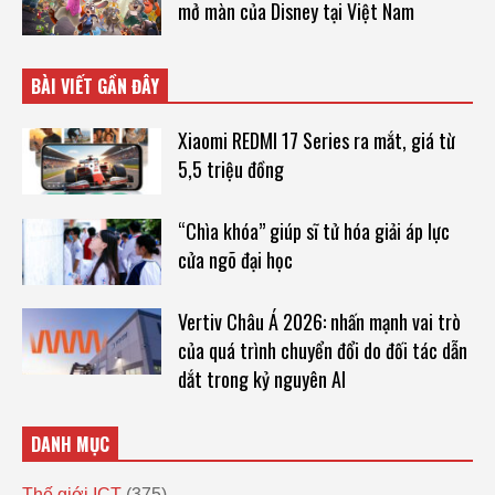
mở màn của Disney tại Việt Nam
BÀI VIẾT GẦN ĐÂY
Xiaomi REDMI 17 Series ra mắt, giá từ
5,5 triệu đồng
“Chìa khóa” giúp sĩ tử hóa giải áp lực
cửa ngõ đại học
Vertiv Châu Á 2026: nhấn mạnh vai trò
của quá trình chuyển đổi do đối tác dẫn
dắt trong kỷ nguyên AI
DANH MỤC
Thế giới ICT
(375)