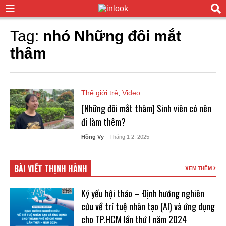
Tag:
nhó Những đôi mắt
thâm
Thế giới trẻ
,
Video
[Những đôi mắt thâm] Sinh viên có nên
đi làm thêm?
Hồng Vy
- Tháng 1 2, 2025
BÀI VIẾT THỊNH HÀNH
XEM THÊM
Kỷ yếu hội thảo – Ðịnh hướng nghiên
cứu về trí tuệ nhân tạo (AI) và ứng dụng
cho TP.HCM lần thứ I năm 2024