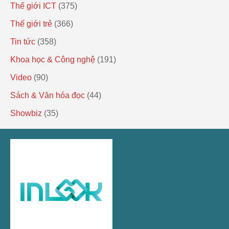
Thế giới ICT
(375)
Thế giới trẻ
(366)
Tin tức
(358)
Khoa học & Công nghệ
(191)
Video
(90)
Sách & Văn hóa đọc
(44)
Showbiz
(35)