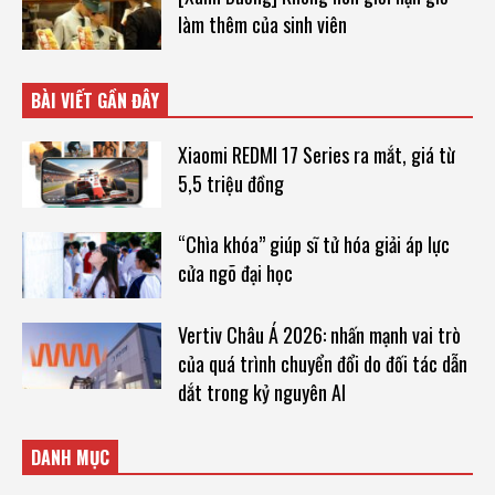
làm thêm của sinh viên
BÀI VIẾT GẦN ĐÂY
Xiaomi REDMI 17 Series ra mắt, giá từ
5,5 triệu đồng
“Chìa khóa” giúp sĩ tử hóa giải áp lực
cửa ngõ đại học
Vertiv Châu Á 2026: nhấn mạnh vai trò
của quá trình chuyển đổi do đối tác dẫn
dắt trong kỷ nguyên AI
DANH MỤC