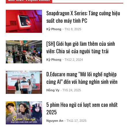
Snapdragon X Series: Tăng cường hiệu
suất cho máy tính PC
Kỳ Phong
- Th1 8, 2025
[SH] Giới hạn giờ làm thêm của sinh
viên: Chia sẻ của người từng trải
Kỳ Phong
- Th12 2, 2024
D.Educare mang “Mở lối nghề nghiệp
cùng AI” đến với hàng nghìn sinh viên
Hồng Vy
- Th5 24, 2025
5 phim Hoa ngữ có lượt xem cao nhất
2025
Nguyen An
- Th11 17, 2025