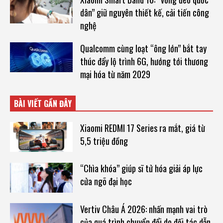
dân” giữ nguyên thiết kế, cải tiến công
nghệ
Qualcomm cùng loạt “ông lớn” bắt tay
thúc đẩy lộ trình 6G, hướng tới thương
mại hóa từ năm 2029
BÀI VIẾT GẦN ĐÂY
Xiaomi REDMI 17 Series ra mắt, giá từ
5,5 triệu đồng
“Chìa khóa” giúp sĩ tử hóa giải áp lực
cửa ngõ đại học
Vertiv Châu Á 2026: nhấn mạnh vai trò
của quá trình chuyển đổi do đối tác dẫn