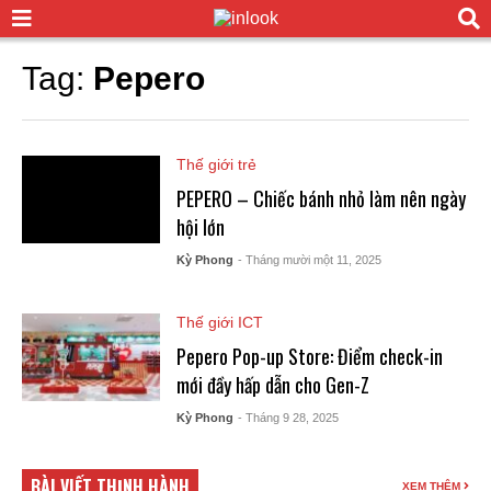
Tag:
Pepero
Thế giới trẻ
PEPERO – Chiếc bánh nhỏ làm nên ngày
hội lớn
Kỳ Phong
- Tháng mười một 11, 2025
Thế giới ICT
Pepero Pop-up Store: Điểm check-in
mới đầy hấp dẫn cho Gen-Z
Kỳ Phong
- Tháng 9 28, 2025
BÀI VIẾT THỊNH HÀNH
XEM THÊM