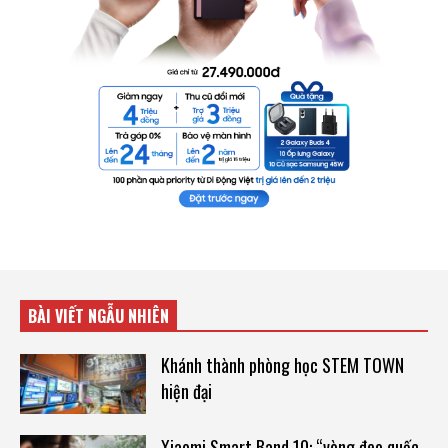
BÀI VIẾT NGẪU NHIÊN
Khánh thành phòng học STEM TOWN
hiện đại
Xiaomi Smart Band 10: “vòng đeo quốc