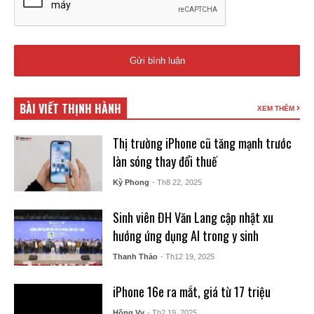
BÀI VIẾT THỊNH HÀNH
XEM THÊM
Thị trường iPhone cũ tăng mạnh trước
làn sóng thay đổi thuế
Kỳ Phong
- Th8 22, 2025
Sinh viên ĐH Văn Lang cập nhật xu
hướng ứng dụng AI trong y sinh
Thanh Thảo
- Th12 19, 2025
iPhone 16e ra mắt, giá từ 17 triệu
Hồng Vy
- Th2 19, 2025