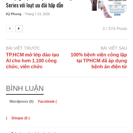
Series với loạt ưu đãi hấp dẫn
Kỳ Phong
- Tháng 7 23, 2026
3 / 374 Posts
BÀI VIẾT TRƯỚC
BÀI VIẾT SAU
TP.HCM mở lớp đào tạo
100% bệnh viện công lập
AI cho hơn 1.100 công
tại TPHCM đã áp dụng
chức, viên chức
bệnh án điện tử
BÌNH LUẬN
Wordpress (0)
Facebook (
)
Disqus (
0
)