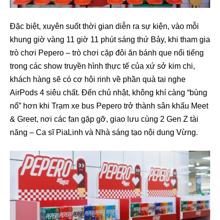
Đặc biệt, xuyên suốt thời gian diễn ra sự kiện, vào mỗi
khung giờ vàng 11 giờ 11 phút sáng thứ Bảy, khi tham gia
trò chơi Pepero – trò chơi cặp đôi ăn bánh que nổi tiếng
trong các show truyền hình thực tế của xứ sở kim chi,
khách hàng sẽ có cơ hội rinh về phần quà tai nghe
AirPods 4 siêu chất. Đến chủ nhật, không khí càng “bùng
nổ” hơn khi Trạm xe bus Pepero trở thành sân khấu Meet
& Greet, nơi các fan gặp gỡ, giao lưu cùng 2 Gen Z tài
năng – Ca sĩ PiaLinh và Nhà sáng tạo nội dung Vừng.