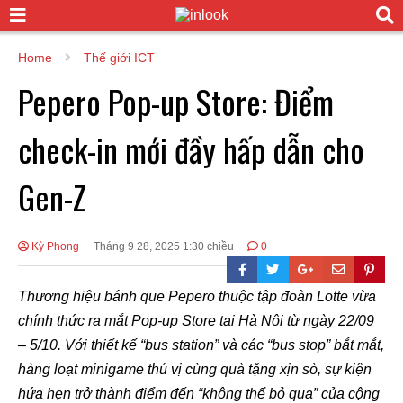
Home
Thế giới ICT
Pepero Pop-up Store: Điểm
check-in mới đầy hấp dẫn cho
Gen-Z
Kỳ Phong
Tháng 9 28, 2025 1:30 chiều
0
Thương hiệu bánh que Pepero thuộc tập đoàn Lotte vừa
chính thức ra mắt Pop-up Store tại Hà Nội từ ngày 22/09
– 5/10. Với thiết kế “bus station” và các “bus stop” bắt mắt,
hàng loạt minigame thú vị cùng quà tặng xịn sò, sự kiện
hứa hẹn trở thành điểm đến “không thể bỏ qua” của cộng