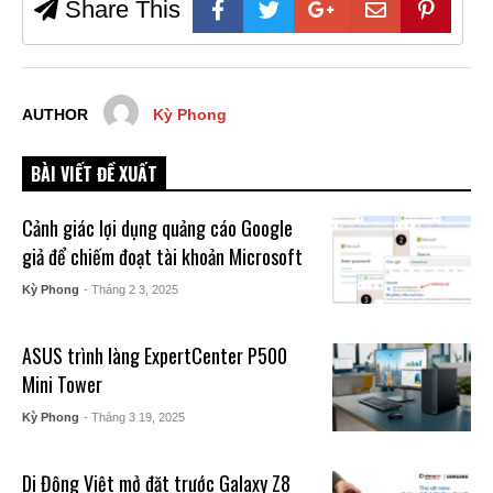
Share This
AUTHOR
Kỳ Phong
BÀI VIẾT ĐỀ XUẤT
Cảnh giác lợi dụng quảng cáo Google
giả để chiếm đoạt tài khoản Microsoft
Kỳ Phong
- Tháng 2 3, 2025
ASUS trình làng ExpertCenter P500
Mini Tower
Kỳ Phong
- Tháng 3 19, 2025
Di Động Việt mở đặt trước Galaxy Z8