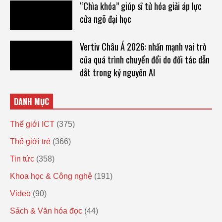
“Chìa khóa” giúp sĩ tử hóa giải áp lực
cửa ngõ đại học
Vertiv Châu Á 2026: nhấn mạnh vai trò
của quá trình chuyển đổi do đối tác dẫn
dắt trong kỷ nguyên AI
DANH MỤC
Thế giới ICT
(375)
Thế giới trẻ
(366)
Tin tức
(358)
Khoa học & Công nghệ
(191)
Video
(90)
Sách & Văn hóa đọc
(44)