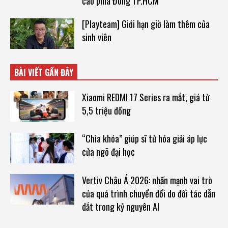
cao phía Đông TP.HCM
[Playteam] Giới hạn giờ làm thêm của
sinh viên
BÀI VIẾT GẦN ĐÂY
Xiaomi REDMI 17 Series ra mắt, giá từ
5,5 triệu đồng
“Chìa khóa” giúp sĩ tử hóa giải áp lực
cửa ngõ đại học
Vertiv Châu Á 2026: nhấn mạnh vai trò
của quá trình chuyển đổi do đối tác dẫn
dắt trong kỷ nguyên AI