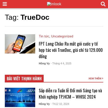
Tag:
TrueDoc
Tin tức
,
Uncategorized
FPT Long Châu: Ra mắt gói cước y tế
hợp tác với TrueDoc, giá chỉ từ 129.000
đồng
Hồng Vy
- Tháng 4 4, 2025
BÀI VIẾT THỊNH HÀNH
XEM THÊM
Sắp diễn ra Tuần lễ Đổi mới Sáng tạo và
Khởi nghiệp TP.HCM – WHISE 2024
Hồng Vy
- Th12 10, 2024