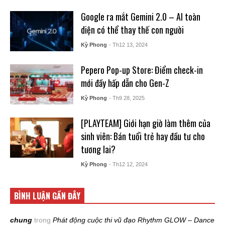
Google ra mắt Gemini 2.0 – AI toàn
diện có thể thay thế con người
Kỳ Phong
- Th12 13, 2024
Pepero Pop-up Store: Điểm check-in
mới đầy hấp dẫn cho Gen-Z
Kỳ Phong
- Th9 28, 2025
[PLAYTEAM] Giới hạn giờ làm thêm của
sinh viên: Bán tuổi trẻ hay đầu tư cho
tương lai?
Kỳ Phong
- Th12 12, 2024
BÌNH LUẬN GẦN ĐÂY
chung
trong
Phát động cuộc thi vũ đạo Rhythm GLOW – Dance