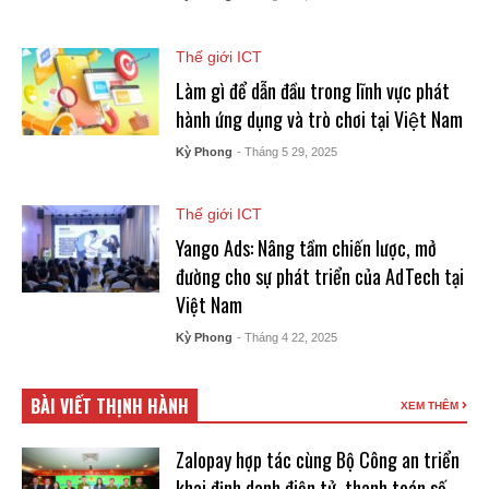
Thế giới ICT
Làm gì để dẫn đầu trong lĩnh vực phát
hành ứng dụng và trò chơi tại Việt Nam
Kỳ Phong
- Tháng 5 29, 2025
Thế giới ICT
Yango Ads: Nâng tầm chiến lược, mở
đường cho sự phát triển của AdTech tại
Việt Nam
Kỳ Phong
- Tháng 4 22, 2025
BÀI VIẾT THỊNH HÀNH
XEM THÊM
Zalopay hợp tác cùng Bộ Công an triển
khai định danh điện tử, thanh toán số