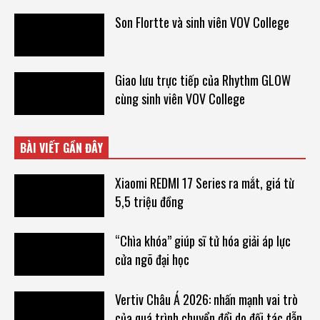
Son Flortte và sinh viên VOV College
Giao lưu trực tiếp của Rhythm GLOW
cùng sinh viên VOV College
BÀI VIẾT GẦN ĐÂY
Xiaomi REDMI 17 Series ra mắt, giá từ
5,5 triệu đồng
“Chìa khóa” giúp sĩ tử hóa giải áp lực
cửa ngõ đại học
Vertiv Châu Á 2026: nhấn mạnh vai trò
của quá trình chuyển đổi do đối tác dẫn