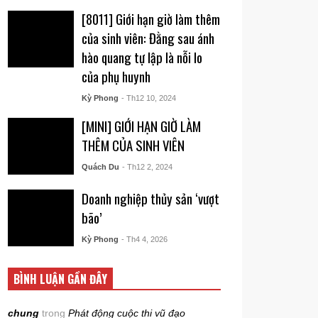
[8011] Giới hạn giờ làm thêm
của sinh viên: Đằng sau ánh
hào quang tự lập là nỗi lo
của phụ huynh
Kỳ Phong
- Th12 10, 2024
[MINI] GIỚI HẠN GIỜ LÀM
THÊM CỦA SINH VIÊN
Quách Du
- Th12 2, 2024
Doanh nghiệp thủy sản ‘vượt
bão’
Kỳ Phong
- Th4 4, 2026
BÌNH LUẬN GẦN ĐÂY
chung
trong
Phát động cuộc thi vũ đạo