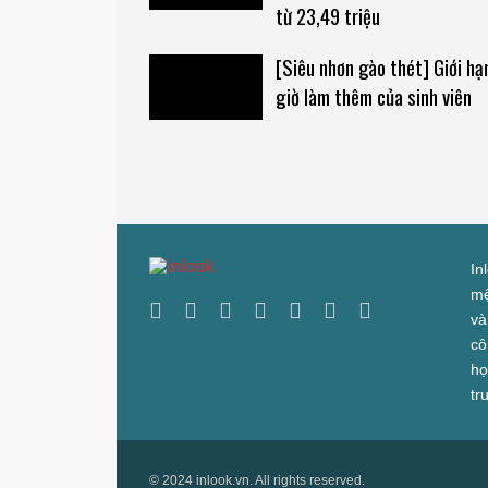
từ 23,49 triệu
[Siêu nhơn gào thét] Giới hạ
giờ làm thêm của sinh viên
In
mệ
và
cô
họ
tr
© 2024 inlook.vn. All rights reserved.