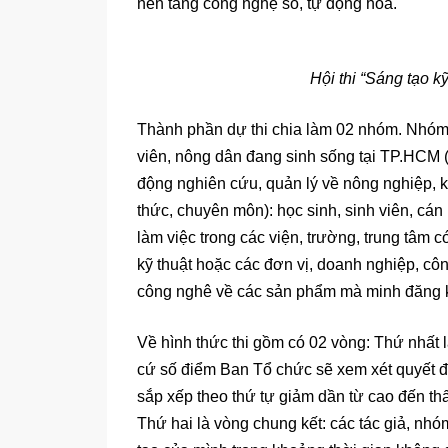
nền tảng công nghệ số, tự động hóa.
Hội thi “Sáng tạo k
Thành phần dự thi chia làm 02 nhóm. Nhóm 
viên, nông dân đang sinh sống tại TP.HCM (
động nghiên cứu, quản lý về nông nghiệp, 
thức, chuyên môn): học sinh, sinh viên, cá
làm việc trong các viện, trường, trung tâm 
kỹ thuật hoặc các đơn vị, doanh nghiệp, cô
công nghê về các sản phẩm mà minh đăng ký
Về hình thức thi gồm có 02 vòng: Thứ nhất 
cứ số điểm Ban Tổ chức sẽ xem xét quyết đ
sắp xếp theo thứ tự giảm dần từ cao đến th
Thứ hai là vòng chung kết: các tác giả, nhóm