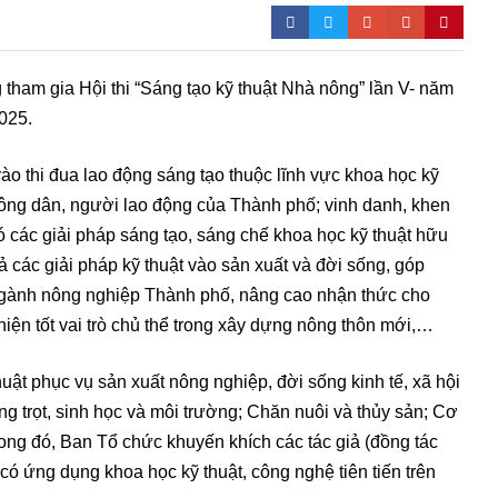
ham gia Hội thi “Sáng tạo kỹ thuật Nhà nông” lần V- năm
2025.
ào thi đua lao động sáng tạo thuộc lĩnh vực khoa học kỹ
 nông dân, người lao động của Thành phố; vinh danh, khen
 các giải pháp sáng tạo, sáng chế khoa học kỹ thuật hữu
ả các giải pháp kỹ thuật vào sản xuất và đời sống, góp
ấu ngành nông nghiệp Thành phố, nâng cao nhận thức cho
iện tốt vai trò chủ thể trong xây dựng nông thôn mới,…
thuật phục vụ sản xuất nông nghiệp, đời sống kinh tế, xã hội
g trọt, sinh học và môi trường; Chăn nuôi và thủy sản; Cơ
rong đó, Ban Tổ chức khuyến khích các tác giả (đồng tác
 có ứng dụng khoa học kỹ thuật, công nghệ tiên tiến trên