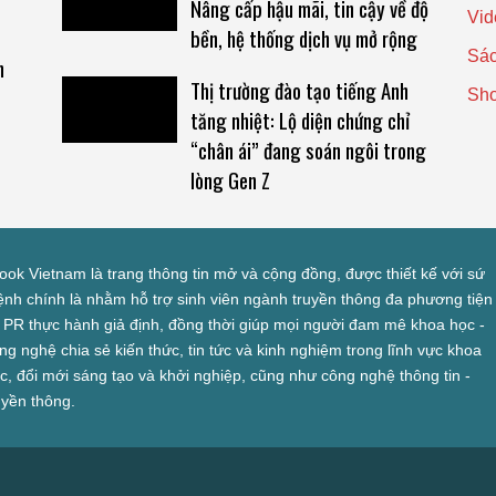
Nâng cấp hậu mãi, tin cậy về độ
Vid
bền, hệ thống dịch vụ mở rộng
Sác
n
Thị trường đào tạo tiếng Anh
Sh
tăng nhiệt: Lộ diện chứng chỉ
“chân ái” đang soán ngôi trong
lòng Gen Z
look Vietnam là trang thông tin mở và cộng đồng, được thiết kế với sứ
nh chính là nhằm hỗ trợ sinh viên ngành truyền thông đa phương tiện
 PR thực hành giả định, đồng thời giúp mọi người đam mê khoa học -
ng nghệ chia sẻ kiến thức, tin tức và kinh nghiệm trong lĩnh vực khoa
c, đổi mới sáng tạo và khởi nghiệp, cũng như công nghệ thông tin -
uyền thông.