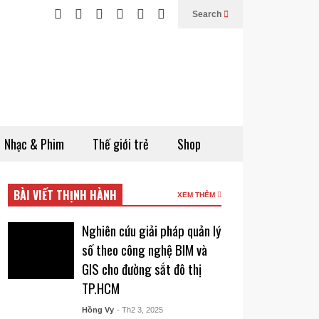
Search
Nhạc & Phim
Thế giới trẻ
Shop
BÀI VIẾT THỊNH HÀNH
XEM THÊM
Nghiên cứu giải pháp quản lý
số theo công nghệ BIM và
GIS cho đường sắt đô thị
TP.HCM
Hồng Vy
- Th2 3, 2025