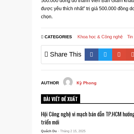
500.000 đồng do thành viên Ban Giám khảo bì
được yêu thích nhất” trị giá 500.000 đồng d
chọn.
Khoa học & Công nghệ
Tin
CATEGORIES
Share This
AUTHOR
Kỳ Phong
BÀI VIẾT ĐỀ XUẤT
Hội Công nghệ vi mạch bán dẫn TP.HCM hướng
triển mới
Quách Du
- Tháng 2 15, 2025