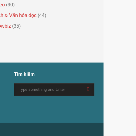
eo
(90)
h & Văn hóa đọc
(44)
owbiz
(35)
Tìm kiếm