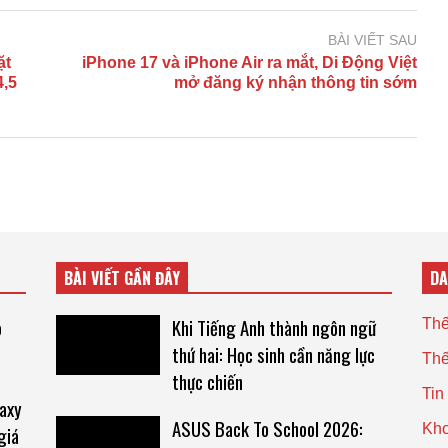
BÀI VIẾT SAU
ặt
iPhone 17 và iPhone Air ra mắt, Di Động Việt
4,5
mở đăng ký nhận thông tin sớm
BÀI VIẾT GẦN ĐÂY
D
o
Khi Tiếng Anh thành ngôn ngữ
Thế
thứ hai: Học sinh cần năng lực
Thế
thực chiến
Tin
laxy
ASUS Back To School 2026:
Kho
giá