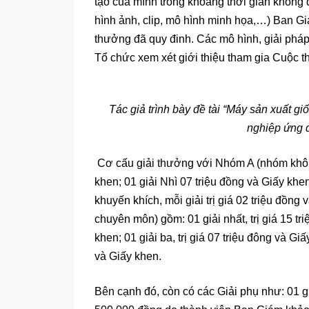
tạo của mình trong khoảng thời gian không qu
hình ảnh, clip, mô hình minh họa,…) Ban Gi
thưởng đã quy đinh. Các mô hình, giải pháp
Tổ chức xem xét giới thiệu tham gia Cuộc th
Tác giả trình bày đề tài “Máy sản xuất g
nghiệp ứng 
Cơ cấu giải thưởng với Nhóm A (nhóm không 
khen; 01 giải Nhì 07 triệu đồng và Giấy khen;
khuyến khích, mỗi giải trị giá 02 triệu đồng
chuyên môn) gồm: 01 giải nhất, trị giá 15 tr
khen; 01 giải ba, trị giá 07 triệu đông và Giấ
và Giấy khen.
Bên cạnh đó, còn có các Giải phụ như: 01 giả