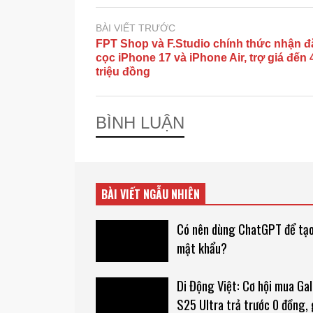
BÀI VIẾT TRƯỚC
FPT Shop và F.Studio chính thức nhận đ
cọc iPhone 17 và iPhone Air, trợ giá đến 
triệu đồng
BÌNH LUẬN
BÀI VIẾT NGẪU NHIÊN
Có nên dùng ChatGPT để tạ
mật khẩu?
Di Động Việt: Cơ hội mua Ga
S25 Ultra trả trước 0 đồng, 