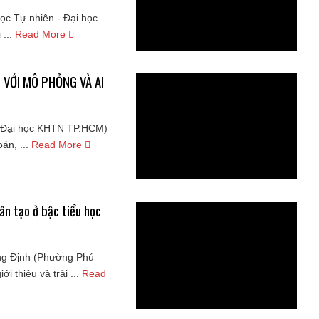
ọc Tự nhiên - Đại học
...
Read More
 VỚI MÔ PHỎNG VÀ AI
t (Đại học KHTN TP.HCM)
án, ...
Read More
ân tạo ở bậc tiểu học
ông Định (Phường Phú
 thiệu và trải ...
Read