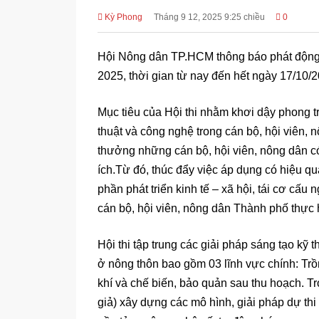
Kỳ Phong
Tháng 9 12, 2025 9:25 chiều
0
Hội Nông dân TP.HCM thông báo phát động t
2025, thời gian từ nay đến hết ngày 17/10/
Mục tiêu của Hội thi nhằm khơi dậy phong tr
thuật và công nghệ trong cán bộ, hội viên,
thưởng những cán bộ, hội viên, nông dân có
ích.Từ đó, thúc đẩy việc áp dụng có hiệu qu
phần phát triển kinh tế – xã hội, tái cơ c
cán bộ, hội viên, nông dân Thành phố thực h
Hội thi tập trung các giải pháp sáng tạo kỹ 
ở nông thôn bao gồm 03 lĩnh vực chính: Trồn
khí và chế biến, bảo quản sau thu hoạch. T
giả) xây dựng các mô hình, giải pháp dự thi