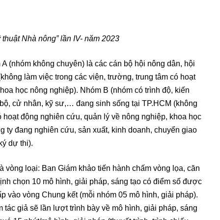
ỹ thuật Nhà nông” lần IV- năm 2023
A (nhóm không chuyên) là các cán bộ hội nông dân, hội
không làm việc trong các viện, trường, trung tâm có hoạt
khoa học nông nghiệp). Nhóm B (nhóm có trình độ, kiến
n bộ, cử nhân, kỹ sư,… đang sinh sống tại TP.HCM (không
có hoạt động nghiên cứu, quản lý về nông nghiệp, khoa học
ng ty đang nghiên cứu, sản xuất, kinh doanh, chuyển giao
 dự thi).
là vòng loại: Ban Giám khảo tiến hành chấm vòng lọa, căn
ịnh chọn 10 mô hình, giải pháp, sáng tạo có điểm số được
ấp vào vòng Chung kết (mỗi nhóm 05 mô hình, giải pháp).
 tác giả sẽ lần lượt trình bày về mô hình, giải pháp, sáng