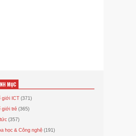
ANH MỤC
 giới ICT
(371)
 giới trẻ
(365)
 tức
(357)
a học & Công nghệ
(191)