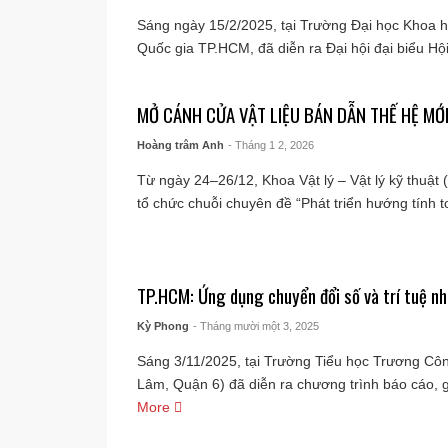
Sáng ngày 15/2/2025, tại Trường Đại học Khoa h
Quốc gia TP.HCM, đã diễn ra Đại hội đại biểu Hội 
MỞ CÁNH CỬA VẬT LIỆU BÁN DẪN THẾ HỆ MỚI
Hoàng trâm Anh
- Tháng 1 2, 2026
Từ ngày 24–26/12, Khoa Vật lý – Vật lý kỹ thuậ
tổ chức chuỗi chuyên đề “Phát triển hướng tính to
TP.HCM: Ứng dụng chuyển đổi số và trí tuệ nh
Kỳ Phong
- Tháng mười một 3, 2025
Sáng 3/11/2025, tại Trường Tiểu học Trương C
Lâm, Quận 6) đã diễn ra chương trình báo cáo, giới
More