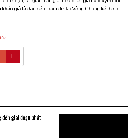
nh chọn; 01 giải “Tác giả, nhóm tác giả có thuyết trình
o khán giả là đại biểu tham dự tại Vòng Chung kết bình
 tức
 đến giai đoạn phát