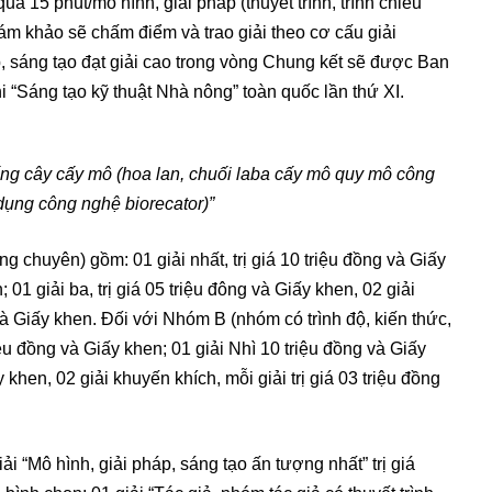
á 15 phút/mô hình, giải pháp (thuyết trình, trình chiếu
ám khảo sẽ chấm điểm và trao giải theo cơ cấu giải
, sáng tạo đạt giải cao trong vòng Chung kết sẽ được Ban
i “Sáng tạo kỹ thuật Nhà nông” toàn quốc lần thứ XI.
iống cây cấy mô (hoa lan, chuối laba cấy mô quy mô công
dụng công nghệ biorecator)”
chuyên) gồm: 01 giải nhất, trị giá 10 triệu đồng và Giấy
 01 giải ba, trị giá 05 triệu đông và Giấy khen, 02 giải
 và Giấy khen. Đối với Nhóm B (nhóm có trình độ, kiến thức,
iệu đồng và Giấy khen; 01 giải Nhì 10 triệu đồng và Giấy
y khen, 02 giải khuyến khích, mỗi giải trị giá 03 triệu đồng
i “Mô hình, giải pháp, sáng tạo ấn tượng nhất” trị giá