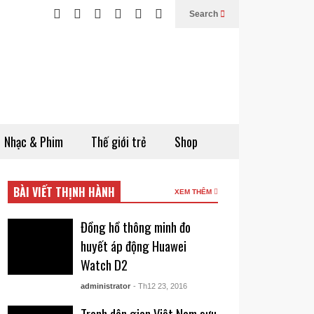
Search
Nhạc & Phim
Thế giới trẻ
Shop
BÀI VIẾT THỊNH HÀNH
XEM THÊM
Đồng hồ thông minh đo
huyết áp động Huawei
Watch D2
administrator
- Th12 23, 2016
Tranh dân gian Việt Nam sưu