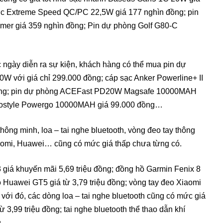
ic Extreme Speed QC/PC 22,5W giá 177 nghìn đồng; pin
mer giá 359 nghìn đồng; Pin dự phòng Golf G80-C
c ngày diễn ra sự kiện, khách hàng có thể mua pin dự
W với giá chỉ 299.000 đồng; cáp sạc Anker Powerline+ II
ồng; pin dự phòng ACEFast PD20W Magsafe 10000MAH
nnostyle Powergo 10000MAH giá 99.000 đồng…
hông minh, loa – tai nghe bluetooth, vòng đeo tay thông
aomi, Huawei… cũng có mức giá thấp chưa từng có.
 giá khuyến mãi 5,69 triệu đồng; đồng hồ Garmin Fenix 8
 Huawei GT5 giá từ 3,79 triệu đồng; vòng tay đeo Xiaomi
ới đó, các dòng loa – tai nghe bluetooth cũng có mức giá
 3,99 triệu đồng; tai nghe bluetooth thể thao dẫn khí
ng…