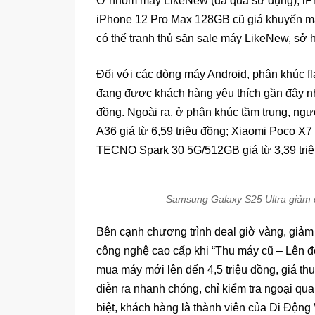
Ở nhóm máy LikeNew (đã qua sử dụng), iPho
iPhone 12 Pro Max 128GB cũ giá khuyến mãi
có thể tranh thủ săn sale máy LikeNew, sở 
Đối với các dòng máy Android, phân khúc fl
đang được khách hàng yêu thích gần đây nh
đồng. Ngoài ra, ở phân khúc tầm trung, ng
A36 giá từ 6,59 triệu đồng; Xiaomi Poco X7 g
TECNO Spark 30 5G/512GB giá từ 3,39 tr
Samsung Galaxy S25 Ultra giảm cò
Bên cạnh chương trình deal giờ vàng, giảm
công nghệ cao cấp khi “Thu máy cũ – Lên đ
mua máy mới lên đến 4,5 triệu đồng, giá thu 
diễn ra nhanh chóng, chỉ kiểm tra ngoại qu
biệt, khách hàng là thành viên của Di Độn