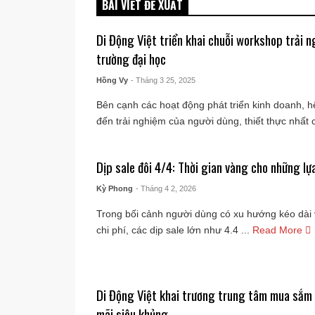
BÀI VIẾT ĐỀ XUẤT
Di Động Việt triển khai chuỗi workshop trải 
trường đại học
Hồng Vy
- Tháng 3 25, 2025
Bên cạnh các hoạt động phát triển kinh doanh, h
đến trải nghiệm của người dùng, thiết thực nhất c
Dịp sale đôi 4/4: Thời gian vàng cho những l
Kỳ Phong
- Tháng 4 2, 2026
Trong bối cảnh người dùng có xu hướng kéo dài vò
chi phí, các dịp sale lớn như 4.4 ...
Read More
Di Động Việt khai trương trung tâm mua sắm
mãi siêu khủng