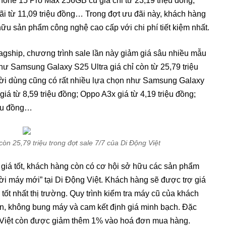
ne 15 Pro Max 256GB cũ giá chỉ từ 23,19 triệu đồng;
 từ 11,09 triệu đồng… Trong đợt ưu đãi này, khách hàng
hữu sản phẩm công nghệ cao cấp với chi phí tiết kiệm nhất.
agship, chương trình sale lần này giảm giá sâu nhiều mẫu
ư Samsung Galaxy S25 Ultra giá chỉ còn từ 25,79 triệu
ười dùng cũng có rất nhiều lựa chọn như Samsung Galaxy
iá từ 8,59 triệu đồng; Oppo A3x giá từ 4,19 triệu đồng;
iệu đồng…
n 25,79 triệu trong đợt sale 7/7 của Di Động Việt
 giá tốt, khách hàng còn có cơ hội sở hữu các sản phẩm
ời máy mới” tại Di Động Việt. Khách hàng sẽ được trợ giá
tốt nhất thị trường. Quy trình kiểm tra máy cũ của khách
an, không bung máy và cam kết định giá minh bạch. Đặc
g Việt còn được giảm thêm 1% vào hoá đơn mua hàng.