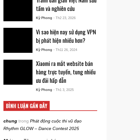
tầm và nghiên cứu
Kỳ Phong
- Th2 23, 2026
Vì sao hiện nay sử dụng VPN
bị phát hiện nhiều hơn?
Kỳ Phong
- Th11 26, 2024
Xiaomi ra mắt website bán
hàng trực tuyến, tung nhiều
ưu đãi hấp dẫn
Kỳ Phong
- Th1 3, 2025
BÌNH LUẬN GẦN ĐÂY
chung
trong
Phát động cuộc thi vũ đạo
Rhythm GLOW – Dance Contest 2025