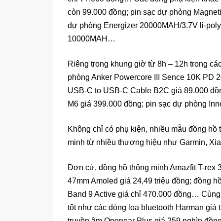
còn 99.000 đồng; pin sạc dự phòng Magnet
dự phòng Energizer 20000MAH/3.7V li-poly
10000MAH…
Riêng trong khung giờ từ 8h – 12h trong cá
phòng Anker Powercore III Sence 10K PD 20
USB-C to USB-C Cable B2C giá 89.000 đ
M6 giá 399.000 đồng; pin sạc dự phòng I
Không chỉ có phụ kiện, nhiều mẫu đồng hồ t
minh từ nhiều thương hiệu như Garmin, Xi
Đơn cử, đồng hồ thông minh Amazfit T-rex 3
47mm Amoled giá 24,49 triệu đồng; đồng hồ
Band 9 Active giá chỉ 470.000 đồng… Cùng v
tốt như các dòng loa bluetooth Harman giá từ
truyền âm Openear Plus giá 259 nghìn đồ