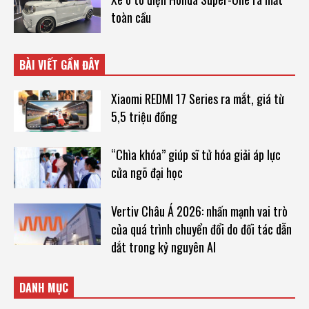
toàn cầu
BÀI VIẾT GẦN ĐÂY
Xiaomi REDMI 17 Series ra mắt, giá từ
5,5 triệu đồng
“Chìa khóa” giúp sĩ tử hóa giải áp lực
cửa ngõ đại học
Vertiv Châu Á 2026: nhấn mạnh vai trò
của quá trình chuyển đổi do đối tác dẫn
dắt trong kỷ nguyên AI
DANH MỤC