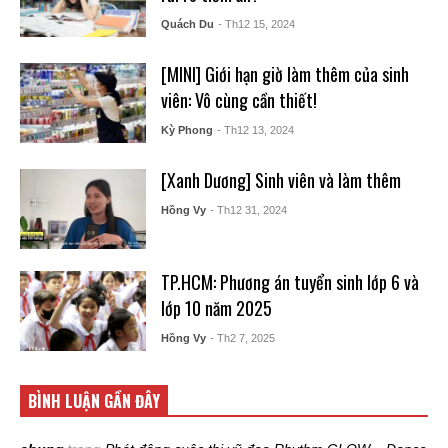
Quách Du
- Th12 15, 2024
[MINI] Giới hạn giờ làm thêm của sinh
viên: Vô cùng cần thiết!
Kỳ Phong
- Th12 13, 2024
[Xanh Dương] Sinh viên và làm thêm
Hồng Vy
- Th12 31, 2024
TP.HCM: Phương án tuyển sinh lớp 6 và
lớp 10 năm 2025
Hồng Vy
- Th2 7, 2025
BÌNH LUẬN GẦN ĐÂY