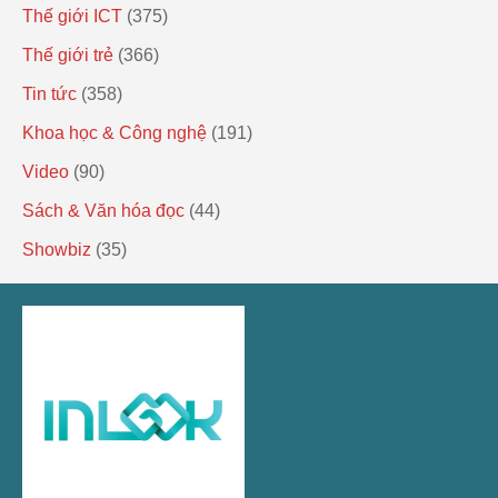
Thế giới ICT
(375)
Thế giới trẻ
(366)
Tin tức
(358)
Khoa học & Công nghệ
(191)
Video
(90)
Sách & Văn hóa đọc
(44)
Showbiz
(35)