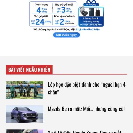
BÀI VIẾT NGẪU NHIÊN
Lớp học đặc biệt dành cho “người bạn 4
chân”
Mazda 6e ra mắt: Mới… nhưng cũng cũ!
Xe ô tô điện Honda Super-One ra mắt