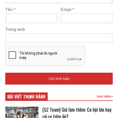
Tên
*
Email
*
Trang web
BÀI VIẾT THỊNH HÀNH
XEM THÊM
[GZ Team] Giờ làm thêm: Cơ hội lớn hay
rủi ro tiềm ẩn?