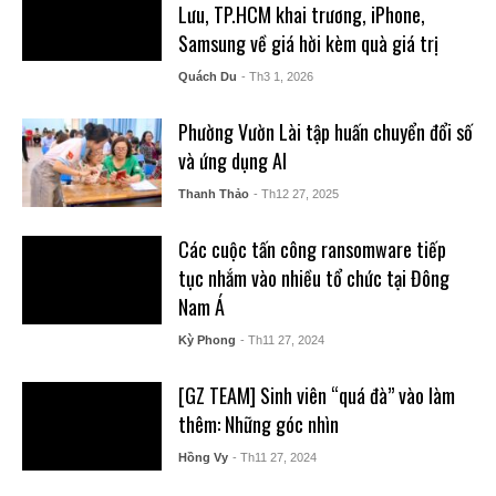
Lưu, TP.HCM khai trương, iPhone,
Samsung về giá hời kèm quà giá trị
Quách Du
- Th3 1, 2026
Phường Vườn Lài tập huấn chuyển đổi số
và ứng dụng AI
Thanh Thảo
- Th12 27, 2025
Các cuộc tấn công ransomware tiếp
tục nhắm vào nhiều tổ chức tại Đông
Nam Á
Kỳ Phong
- Th11 27, 2024
[GZ TEAM] Sinh viên “quá đà” vào làm
thêm: Những góc nhìn
Hồng Vy
- Th11 27, 2024