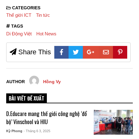
CATEGORIES
Thế giới ICT
Tin tức
TAGS
Di Động Việt
Hot News
Share This
AUTHOR
Hồng Vy
BÀI VIẾT ĐỀ XUẤT
D.Educare mang thế giới công nghệ ‘đổ
bộ’ Vinschool và HIU
Kỳ Phong
- Tháng 6 3, 2025