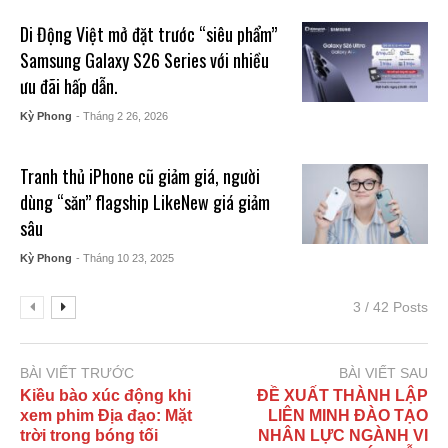
Di Động Việt mở đặt trước “siêu phẩm”
Samsung Galaxy S26 Series với nhiều
ưu đãi hấp dẫn.
Kỳ Phong
- Tháng 2 26, 2026
Tranh thủ iPhone cũ giảm giá, người
dùng “săn” flagship LikeNew giá giảm
sâu
Kỳ Phong
- Tháng 10 23, 2025
3 / 42 Posts
BÀI VIẾT TRƯỚC
BÀI VIẾT SAU
Kiều bào xúc động khi
ĐỀ XUẤT THÀNH LẬP
xem phim Địa đạo: Mặt
LIÊN MINH ĐÀO TẠO
trời trong bóng tối
NHÂN LỰC NGÀNH VI