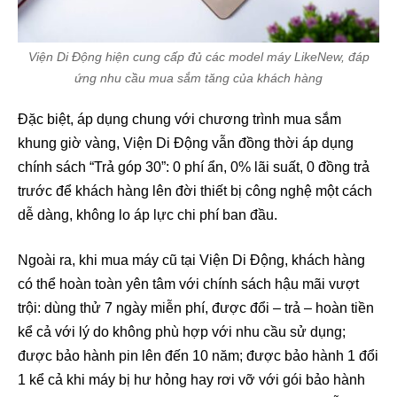
Viện Di Động hiện cung cấp đủ các model máy LikeNew, đáp
ứng nhu cầu mua sắm tăng của khách hàng
Đặc biệt, áp dụng chung với chương trình mua sắm
khung giờ vàng, Viện Di Động vẫn đồng thời áp dụng
chính sách “Trả góp 30”: 0 phí ẩn, 0% lãi suất, 0 đồng trả
trước để khách hàng lên đời thiết bị công nghệ một cách
dễ dàng, không lo áp lực chi phí ban đầu.
Ngoài ra, khi mua máy cũ tại Viện Di Động, khách hàng
có thể hoàn toàn yên tâm với chính sách hậu mãi vượt
trội: dùng thử 7 ngày miễn phí, được đổi – trả – hoàn tiền
kể cả với lý do không phù hợp với nhu cầu sử dụng;
được bảo hành pin lên đến 10 năm; được bảo hành 1 đổi
1 kể cả khi máy bị hư hỏng hay rơi vỡ với gói bảo hành