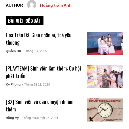
AUTHOR
Hoàng trâm Anh
BÀI VIẾT ĐỀ XUẤT
Hoa Trên Đá: Gieo nhân ái, toả yêu
thương
Quách Du
- Tháng 1 4, 2025
[PLAYTEAM] Sinh viên làm thêm: Cơ hội
phát triển
Kỳ Phong
- Tháng 12 11, 2024
[8X] Sinh viên và câu chuyện đi làm
thêm
Hồng Vy
- Tháng mười một 28, 2024