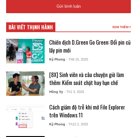
BÀI VIẾT THỊNH HÀNH
XEM THÊM
Chiến dịch D.Green Go Green: Đổi pin cũ
lấy pin mới
Kỳ Phong
- Th8 15, 2025
[8X] Sinh viên và câu chuyện giờ làm
thêm: Kiểm soát chặt hay hạn chế
Hồng Vy
- Th1 3, 2025
Cách giảm độ trễ khi mở File Explorer
trên Windows 11
Kỳ Phong
- Th12 2, 2025