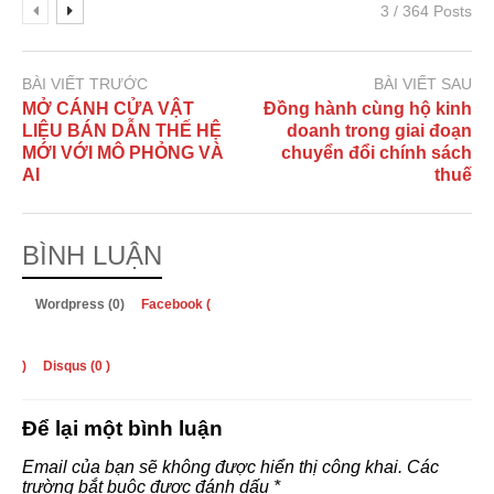
3 / 364 Posts
BÀI VIẾT TRƯỚC
BÀI VIẾT SAU
MỞ CÁNH CỬA VẬT
Đồng hành cùng hộ kinh
LIỆU BÁN DẪN THẾ HỆ
doanh trong giai đoạn
MỚI VỚI MÔ PHỎNG VÀ
chuyển đổi chính sách
AI
thuế
BÌNH LUẬN
Wordpress (0)
Facebook (
)
Disqus (
0
)
Để lại một bình luận
Email của bạn sẽ không được hiển thị công khai.
Các
trường bắt buộc được đánh dấu
*