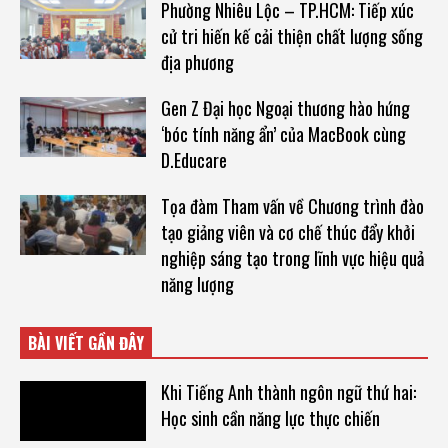
Phường Nhiêu Lộc – TP.HCM: Tiếp xúc
cử tri hiến kế cải thiện chất lượng sống
địa phương
Gen Z Đại học Ngoại thương hào hứng
‘bóc tính năng ẩn’ của MacBook cùng
D.Educare
Tọa đàm Tham vấn về Chương trình đào
tạo giảng viên và cơ chế thúc đẩy khởi
nghiệp sáng tạo trong lĩnh vực hiệu quả
năng lượng
BÀI VIẾT GẦN ĐÂY
Khi Tiếng Anh thành ngôn ngữ thứ hai:
Học sinh cần năng lực thực chiến