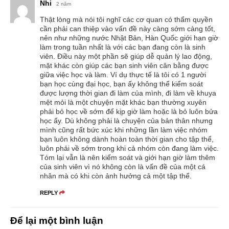
Nhi
2 năm
Thật lòng mà nói tôi nghĩ các cơ quan có thẩm quyền
cần phải can thiệp vào vấn đề này càng sớm càng tốt,
nên như những nước Nhật Bản, Hàn Quốc giới hạn giờ
làm trong tuần nhất là với các bạn đang còn là sinh
viên. Điều này một phần sẽ giúp dễ quản lý lao động,
mặt khác còn giúp các bạn sinh viên cân bằng được
giữa việc học và làm. Ví dụ thực tế là tôi có 1 người
bạn học cùng đại học, bạn ấy không thể kiểm soát
được lượng thời gian đi làm của mình, đi làm về khuya
mệt mỏi là một chuyện mặt khác bạn thường xuyên
phải bỏ học về sớm để kịp giờ làm hoặc là bỏ luôn bửa
học ấy. Dù không phải là chuyện của bản thân nhưng
mình cũng rất bức xúc khi những lần làm việc nhóm
bạn luôn không dành hoàn toàn thời gian cho tập thể,
luôn phải về sớm trong khi cả nhóm còn đang làm việc.
Tóm lại vẫn là nên kiểm soát và giới hạn giờ làm thêm
của sinh viên vì nó không còn là vấn đề của một cá
nhân mà có khi còn ảnh hưởng cả một tập thể.
REPLY
Để lại một bình luận