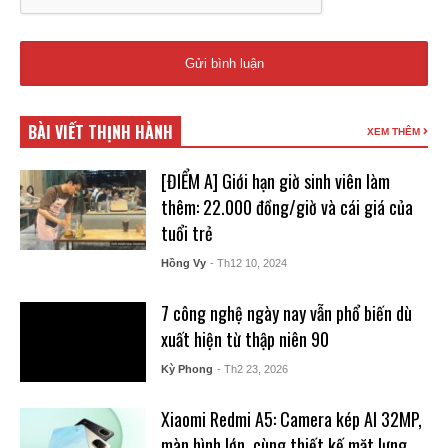
BÀI VIẾT THỊNH HÀNH
XEM THÊM
[ĐIỂM A] Giới hạn giờ sinh viên làm
thêm: 22.000 đồng/giờ và cái giá của
tuổi trẻ
Hồng Vy
- Th12 10, 2024
7 công nghệ ngày nay vẫn phổ biến dù
xuất hiện từ thập niên 90
Kỳ Phong
- Th2 23, 2026
Xiaomi Redmi A5: Camera kép AI 32MP,
màn hình lớn, cùng thiết kế mặt lưng