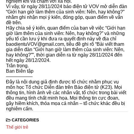
nghiệm khi va chạm với xã hội.
Vì vậy, từ ngày 28/11/2024 báo điện tử VOV mở diễn đàn
“Giới hạn giờ làm thêm của sinh viên: Nên, hay không?”
nhằm ghi nhận mọi ý kiến, đóng góp, quan điểm về vấn
đề trên.
Hãy chia sẻ ý kiến, quan điểm của bạn về việc “Giới hạn
giờ làm thêm của sinh viên: Nên, hay không?” và những
yếu tố cần lưu ý khi đưa ra quyết định này về địa chỉ
baodientuVOV@gmail.com, tiêu đề ghi rõ “Bài viết tham
gia diễn đàn “Giới hạn giờ làm thêm của sinh viên: Nên,
hay không?””, thời gian diễn ra từ ngày 28/11/2024 đến
hết ngày 28/12/2024.
Trân trọng.
Ban Biên tập
—————–
Đây là nội dung giả định được tổ chức nhằm phục vụ
môn học Tổ chức Diễn đàn trên Báo điện tử (K23). Mọi
thông tin, hình ảnh về các nhân vật, tổ chức trong bài viết
đều mang tính chất minh họa. Mọi thông tin cực đoan,
gây hiềm khích, thóa mọa cá nhân – tổ chức khác đều bị
nghiêm cấm.
CATEGORIES
Thế giới trẻ