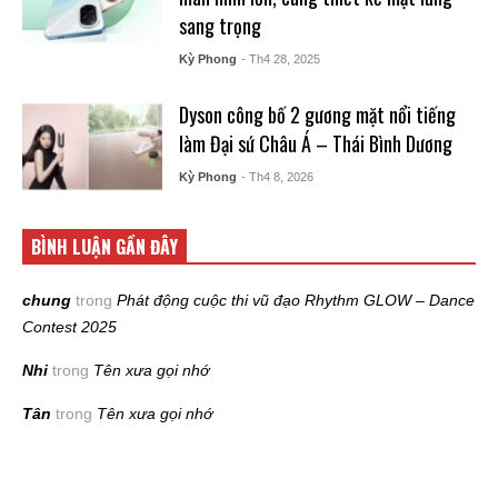
sang trọng
Kỳ Phong
- Th4 28, 2025
Dyson công bố 2 gương mặt nổi tiếng
làm Đại sứ Châu Á – Thái Bình Dương
Kỳ Phong
- Th4 8, 2026
BÌNH LUẬN GẦN ĐÂY
chung
trong
Phát động cuộc thi vũ đạo Rhythm GLOW – Dance
Contest 2025
Nhi
trong
Tên xưa gọi nhớ
Tân
trong
Tên xưa gọi nhớ