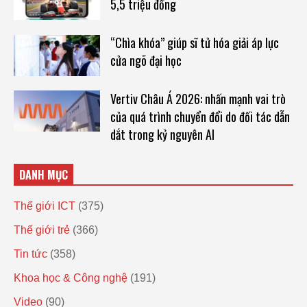
5,5 triệu đồng
“Chìa khóa” giúp sĩ tử hóa giải áp lực
cửa ngõ đại học
Vertiv Châu Á 2026: nhấn mạnh vai trò
của quá trình chuyển đổi do đối tác dẫn
dắt trong kỷ nguyên AI
DANH MỤC
Thế giới ICT
(375)
Thế giới trẻ
(366)
Tin tức
(358)
Khoa học & Công nghệ
(191)
Video
(90)