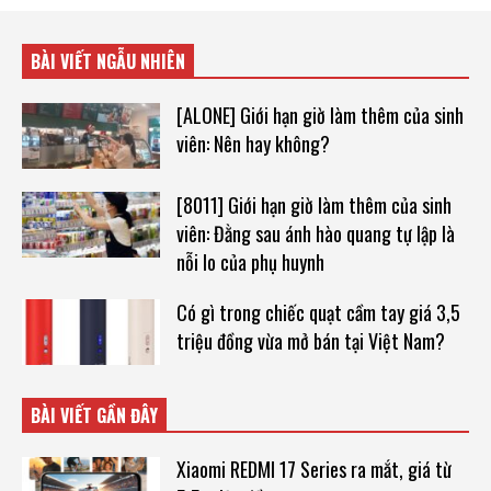
BÀI VIẾT NGẪU NHIÊN
[ALONE] Giới hạn giờ làm thêm của sinh
viên: Nên hay không?
[8011] Giới hạn giờ làm thêm của sinh
viên: Đằng sau ánh hào quang tự lập là
nỗi lo của phụ huynh
Có gì trong chiếc quạt cầm tay giá 3,5
triệu đồng vừa mở bán tại Việt Nam?
BÀI VIẾT GẦN ĐÂY
Xiaomi REDMI 17 Series ra mắt, giá từ