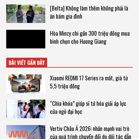
[Belta] Không làm thêm không phải là
ăn bám gia đình
Hòa Minzy chi gần 300 triệu đồng mua
bình chọn cho Hương Giang
BÀI VIẾT GẦN ĐÂY
Xiaomi REDMI 17 Series ra mắt, giá từ
5,5 triệu đồng
“Chìa khóa” giúp sĩ tử hóa giải áp lực
cửa ngõ đại học
Vertiv Châu Á 2026: nhấn mạnh vai trò
của quá trình chuyển đổi do đối tác dẫn