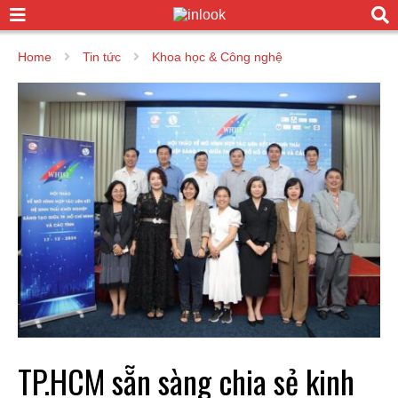
Home
Tin tức
Khoa học & Công nghệ
TP.HCM sẵn sàng chia sẻ kinh