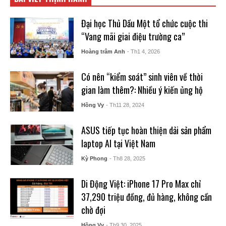
Đại học Thủ Dầu Một tổ chức cuộc thi
“Vang mãi giai điệu trường ca”
Hoàng trâm Anh
- Th1 4, 2026
Có nên “kiểm soát” sinh viên về thời
gian làm thêm?: Nhiều ý kiến ủng hộ
Hồng Vy
- Th11 28, 2024
ASUS tiếp tục hoàn thiện dải sản phẩm
laptop AI tại Việt Nam
Kỳ Phong
- Th8 28, 2025
Di Động Việt: iPhone 17 Pro Max chỉ
37,290 triệu đồng, đủ hàng, không cần
chờ đợi
Hồng Vy
- Th9 30, 2025