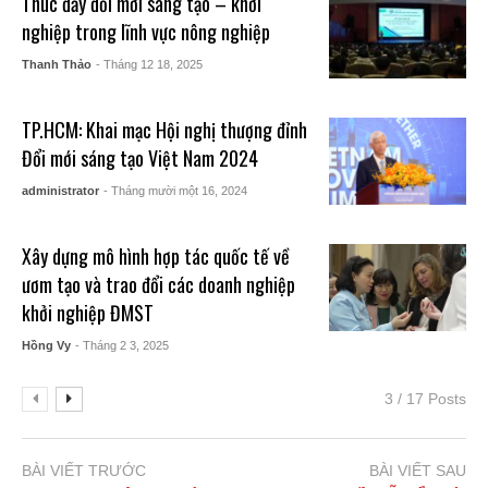
Thúc đẩy đổi mới sáng tạo – khởi
nghiệp trong lĩnh vực nông nghiệp
Thanh Thảo
- Tháng 12 18, 2025
TP.HCM: Khai mạc Hội nghị thượng đỉnh
Đổi mới sáng tạo Việt Nam 2024
administrator
- Tháng mười một 16, 2024
Xây dựng mô hình hợp tác quốc tế về
ươm tạo và trao đổi các doanh nghiệp
khởi nghiệp ĐMST
Hồng Vy
- Tháng 2 3, 2025
3 / 17 Posts
BÀI VIẾT TRƯỚC
BÀI VIẾT SAU