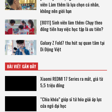
viên: Làm thêm là lựa chọn cá nhân,
không nên giới hạn
[8011] Sinh viên làm thêm: Chạy theo
đồng tiền hay việc học tập là ưu tiên?
Galaxy Z Fold7 thu hút sự quan tâm tại
Di Động Việt
BÀI VIẾT GẦN ĐÂY
Xiaomi REDMI 17 Series ra mắt, giá từ
5,5 triệu đồng
“Chìa khóa” giúp sĩ tử hóa giải áp lực
cửa ngõ đại học