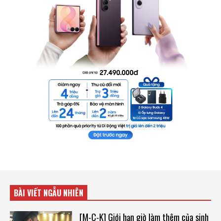
BÀI VIẾT NGẪU NHIÊN
[M-C-K] Giới hạn giờ làm thêm của sinh