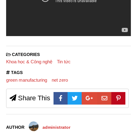
CATEGORIES
Khoa học & Công nghệ
Tin tức
TAGS
green manufacturing
net zero
Share This
AUTHOR
administrator