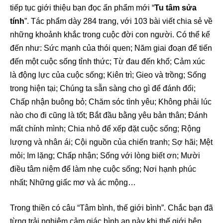
tiếp tục giới thiệu bạn đọc ấn phẩm mới “
Tu tâm sửa
tính
”. Tác phẩm dày 284 trang, với 103 bài viết chia sẻ về
những khoảnh khắc trong cuộc đời con người. Có thể kể
đến như: Sức mạnh của thói quen; Năm giai đoạn để tiến
đến một cuộc sống tỉnh thức; Từ đau đến khổ; Cảm xúc
là động lực của cuộc sống; Kiên trì; Gieo và trồng; Sống
trong hiện tại; Chúng ta sẵn sàng cho gì để đánh đổi;
Chấp nhận buông bỏ; Chăm sóc tình yêu; Không phải lúc
nào cho đi cũng là tốt; Bắt đầu bằng yêu bản thân; Đánh
mất chính mình; Chia nhỏ để xếp đặt cuộc sống; Rộng
lượng và nhân ái; Cội nguồn của chiến tranh; Sợ hãi; Mệt
mỏi; Im lặng; Chấp nhận; Sống với lòng biết ơn; Mười
điều tâm niệm để làm nhẹ cuộc sống; Nơi hạnh phúc
nhất; Những giấc mơ và ác mộng…
Trong thiền có câu “Tâm bình, thế giới bình”. Chắc bạn đã
từng trải nghiệm cảm giác bình an này khi thế giới bên