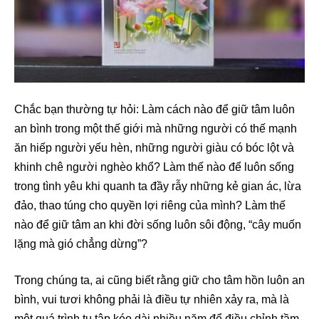
Chắc bạn thường tự hỏi: Làm cách nào để giữ tâm luôn
an bình trong một thế giới mà những người có thế mạnh
ăn hiếp người yếu hèn, những người giàu có bóc lột và
khinh chê người nghèo khổ? Làm thế nào để luôn sống
trong tình yêu khi quanh ta đầy rẫy những kẻ gian ác, lừa
đảo, thao túng cho quyền lợi riêng của mình? Làm thế
nào để giữ tâm an khi đời sống luôn sôi động, “cây muốn
lặng mà gió chẳng dừng”?
Trong chúng ta, ai cũng biết rằng giữ cho tâm hồn luôn an
bình, vui tươi không phải là điều tự nhiên xảy ra, mà là
một quá trình tu tập kéo dài nhiều năm để điều chỉnh tầm