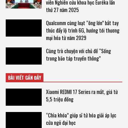
viên Nghiên cứu khoa học Euréka lần
thứ 27 năm 2025
Qualcomm cùng loạt “ông lớn” bắt tay
thúc đẩy lộ trình 6G, hướng tới thương
mại hóa từ năm 2029
Cùng trò chuyện với chủ đề “Sống
trong bão táp truyền thông”
BÀI VIẾT GẦN ĐÂY
Xiaomi REDMI 17 Series ra mắt, giá từ
5,5 triệu đồng
“Chìa khóa” giúp sĩ tử hóa giải áp lực
cửa ngõ đại học