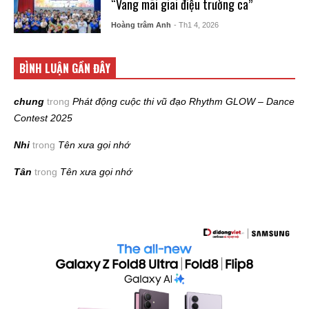
“Vang mãi giai điệu trường ca”
Hoàng trâm Anh
- Th1 4, 2026
BÌNH LUẬN GẦN ĐÂY
chung
trong
Phát động cuộc thi vũ đạo Rhythm GLOW – Dance
Contest 2025
Nhi
trong
Tên xưa gọi nhớ
Tân
trong
Tên xưa gọi nhớ