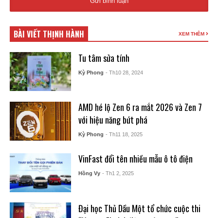
BÀI VIẾT THỊNH HÀNH
XEM THÊM
Tu tâm sửa tính
Kỳ Phong
- Th10 28, 2024
AMD hé lộ Zen 6 ra mắt 2026 và Zen 7
với hiệu năng bứt phá
Kỳ Phong
- Th11 18, 2025
VinFast đổi tên nhiều mẫu ô tô điện
Hồng Vy
- Th1 2, 2025
Đại học Thủ Dầu Một tổ chức cuộc thi