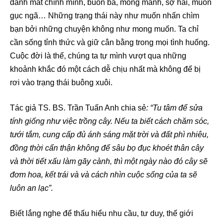
đánh mất chính mình, buồn bã, mong manh, sợ hãi, muốn
gục ngã… Những trạng thái này như muốn nhấn chìm
bạn bởi những chuyện không như mong muốn. Ta chỉ
cần sống tỉnh thức và giữ cân bằng trong mọi tình huống.
Cuộc đời là thế, chúng ta tự mình vượt qua những
khoảnh khắc đó một cách dễ chịu nhất mà không để bị
rơi vào trạng thái buông xuôi.
Tác giả TS. BS. Trần Tuấn Anh chia sẻ
: “Tu tâm để sửa
tính giống như việc trồng cây. Nếu ta biết cách chăm sóc,
tưới tắm, cung cấp đủ ánh sáng mặt trời và đất phì nhiêu,
đồng thời cẩn thận không để sâu bọ đục khoét thân cây
và thời tiết xấu làm gãy cành, thì một ngày nào đó cây sẽ
đơm hoa, kết trái và và cách nhìn cuộc sống của ta sẽ
luôn an lạc”.
Biết lắng nghe để thấu hiểu nhu cầu, tư duy, thế giới