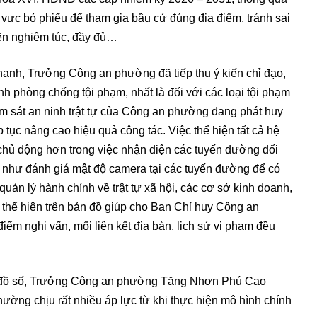
hu vực bỏ phiếu để tham gia bầu cử đúng địa điểm, tránh sai
ện nghiêm túc, đầy đủ…
Thanh, Trưởng Công an phường đã tiếp thu ý kiến chỉ đạo,
nh phòng chống tội phạm, nhất là đối với các loại tội phạm
m sát an ninh trật tự của Công an phường đang phát huy
 tục nâng cao hiệu quả công tác. Việc thể hiện tất cả hệ
chủ động hơn trong việc nhận diện các tuyến đường đối
g như đánh giá mật độ camera tại các tuyến đường để có
quản lý hành chính về trật tự xã hội, các cơ sở kinh doanh,
 thể hiện trên bản đồ giúp cho Ban Chỉ huy Công an
iểm nghi vấn, mối liên kết địa bàn, lịch sử vi phạm đều
n đồ số, Trưởng Công an phường Tăng Nhơn Phú Cao
ờng chịu rất nhiều áp lực từ khi thực hiện mô hình chính