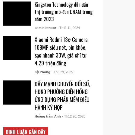
Kingston Technology dẫn đầu
thị trường mô-đun DRAM trong
năm 2023
administrator
- Th11 11, 2024
Xiaomi Redmi 13x: Camera
108MP siêu nét, pin khỏe,
sạc nhanh 33W, giá chỉ từ
4,29 triệu đồng
Kỳ Phong
- Th3 29, 2025
ĐẨY MẠNH CHUYỂN ĐỔI SỐ,
HĐND PHƯỜNG DIÊN HỒNG
ỨNG DỤNG PHẦN MỀM ĐIỀU
HÀNH KỲ HỌP
Hoàng trâm Anh
- Th12 20, 2025
BÌNH LUẬN GẦN ĐÂY