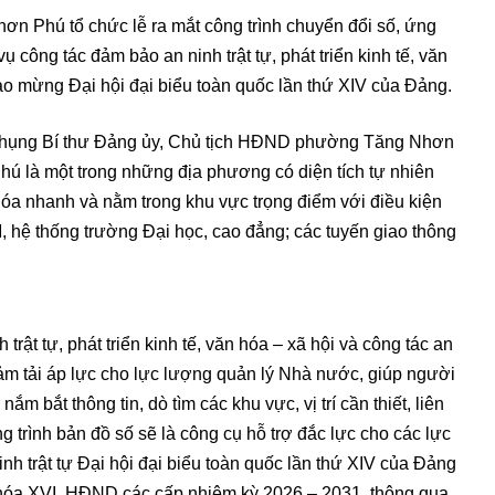
n Phú tổ chức lễ ra mắt công trình chuyển đổi số, ứng
công tác đảm bảo an ninh trật tự, phát triển kinh tế, văn
hào mừng Đại hội đại biểu toàn quốc lần thứ XIV của Đảng.
Phụng Bí thư Đảng ủy, Chủ tịch HĐND phường Tăng Nhơn
là một trong những địa phương có diện tích tự nhiên
 hóa nhanh và nằm trong khu vực trọng điểm với điều kiện
 hệ thống trường Đại học, cao đẳng; các tuyến giao thông
rật tự, phát triển kinh tế, văn hóa – xã hội và công tác an
giảm tải áp lực cho lực lượng quản lý Nhà nước, giúp người
ắm bắt thông tin, dò tìm các khu vực, vị trí cần thiết, liên
g trình bản đồ số sẽ là công cụ hỗ trợ đắc lực cho các lực
nh trật tự Đại hội đại biểu toàn quốc lần thứ XIV của Đảng
khóa XVI, HĐND các cấp nhiệm kỳ 2026 – 2031, thông qua