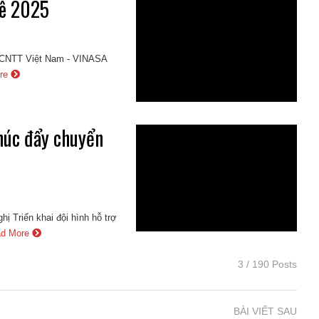
uê 2025
ụ CNTT Việt Nam - VINASA
ore
úc đẩy chuyển
 Triển khai đội hình hỗ trợ
ad More
3 / 190 Posts
BÀI VIẾT SAU