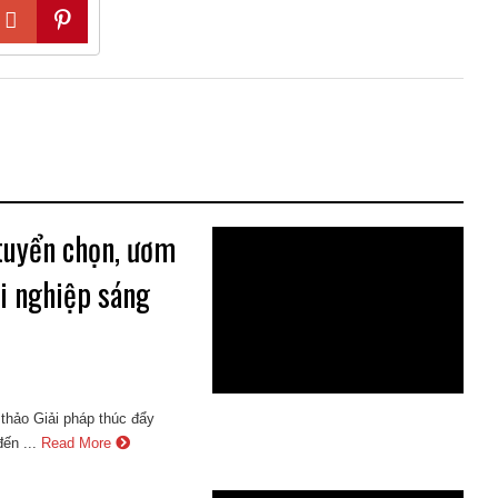
tuyển chọn, ươm
ởi nghiệp sáng
hảo Giải pháp thúc đẩy
ến ...
Read More