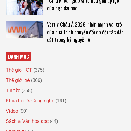
“Chìa khóa” giúp sĩ tử hóa giải áp lực
cửa ngõ đại học
Vertiv Châu Á 2026: nhấn mạnh vai trò
của quá trình chuyển đổi do đối tác dẫn
dắt trong kỷ nguyên AI
DANH MỤC
Thế giới ICT
(375)
Thế giới trẻ
(366)
Tin tức
(358)
Khoa học & Công nghệ
(191)
Video
(90)
Sách & Văn hóa đọc
(44)