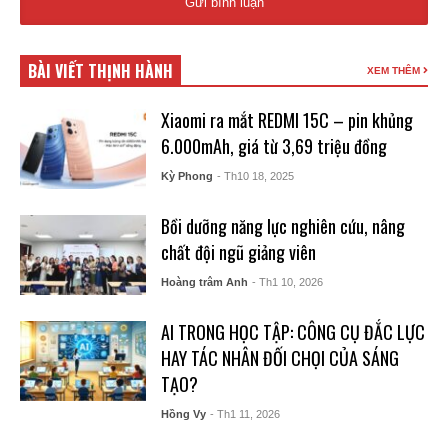
BÀI VIẾT THỊNH HÀNH
XEM THÊM
Xiaomi ra mắt REDMI 15C – pin khủng
6.000mAh, giá từ 3,69 triệu đồng
Kỳ Phong
- Th10 18, 2025
Bồi dưỡng năng lực nghiên cứu, nâng
chất đội ngũ giảng viên
Hoàng trâm Anh
- Th1 10, 2026
AI TRONG HỌC TẬP: CÔNG CỤ ĐẮC LỰC
HAY TÁC NHÂN ĐỐI CHỌI CỦA SÁNG
TẠO?
Hồng Vy
- Th1 11, 2026