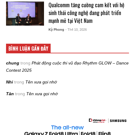
Qualcomm tăng cường cam kết với hệ
sinh thái công nghệ đang phát triển
mạnh mẽ tại Việt Nam
Kỳ Phong
- Th4 10, 2026
BÌNH LUẬN GẦN ĐÂY
chung
trong
Phát động cuộc thi vũ đạo Rhythm GLOW – Dance
Contest 2025
Nhi
trong
Tên xưa gọi nhớ
Tân
trong
Tên xưa gọi nhớ