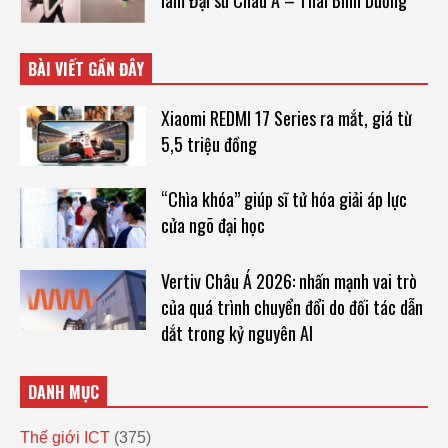
làm Đại sứ Châu Á – Thái Bình Dương
BÀI VIẾT GẦN ĐÂY
Xiaomi REDMI 17 Series ra mắt, giá từ
5,5 triệu đồng
“Chìa khóa” giúp sĩ tử hóa giải áp lực
cửa ngõ đại học
Vertiv Châu Á 2026: nhấn mạnh vai trò
của quá trình chuyển đổi do đối tác dẫn
dắt trong kỷ nguyên AI
DANH MỤC
Thế giới ICT
(375)