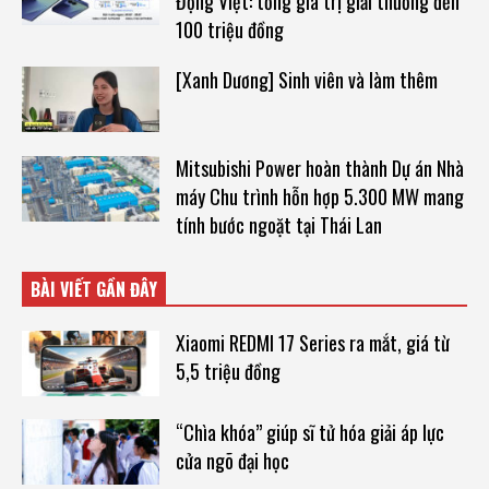
Động Việt: tổng giá trị giải thưởng đến
100 triệu đồng
[Xanh Dương] Sinh viên và làm thêm
Mitsubishi Power hoàn thành Dự án Nhà
máy Chu trình hỗn hợp 5.300 MW mang
tính bước ngoặt tại Thái Lan
BÀI VIẾT GẦN ĐÂY
Xiaomi REDMI 17 Series ra mắt, giá từ
5,5 triệu đồng
“Chìa khóa” giúp sĩ tử hóa giải áp lực
cửa ngõ đại học