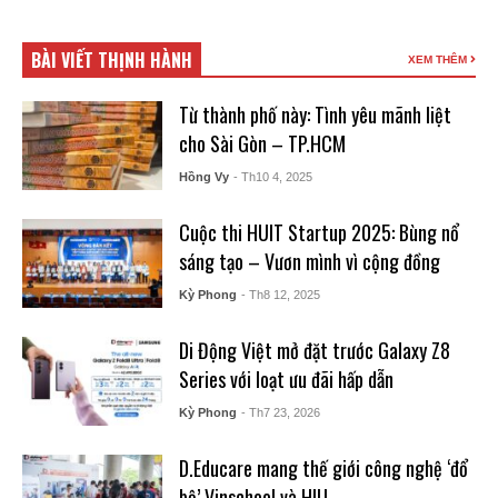
BÀI VIẾT THỊNH HÀNH
XEM THÊM
Từ thành phố này: Tình yêu mãnh liệt
cho Sài Gòn – TP.HCM
Hồng Vy
- Th10 4, 2025
Cuộc thi HUIT Startup 2025: Bùng nổ
sáng tạo – Vươn mình vì cộng đồng
Kỳ Phong
- Th8 12, 2025
Di Động Việt mở đặt trước Galaxy Z8
Series với loạt ưu đãi hấp dẫn
Kỳ Phong
- Th7 23, 2026
D.Educare mang thế giới công nghệ ‘đổ
bộ’ Vinschool và HIU