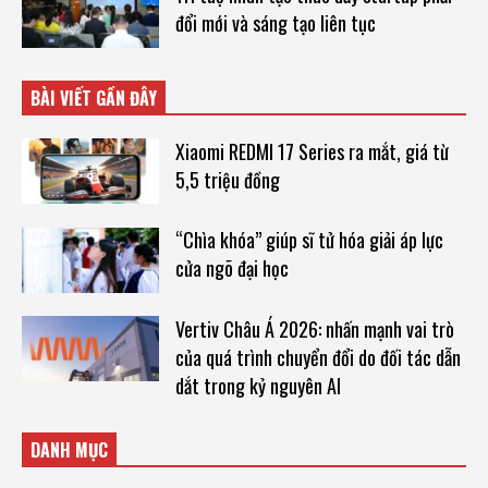
đổi mới và sáng tạo liên tục
BÀI VIẾT GẦN ĐÂY
Xiaomi REDMI 17 Series ra mắt, giá từ
5,5 triệu đồng
“Chìa khóa” giúp sĩ tử hóa giải áp lực
cửa ngõ đại học
Vertiv Châu Á 2026: nhấn mạnh vai trò
của quá trình chuyển đổi do đối tác dẫn
dắt trong kỷ nguyên AI
DANH MỤC