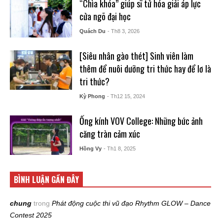
“Chìa khóa” giúp sĩ tử hóa giải áp lực
cửa ngõ đại học
Quách Du
- Th8 3, 2026
[Siêu nhân gào thét] Sinh viên làm
thêm để nuôi dưỡng tri thức hay để lơ là
tri thức?
Kỳ Phong
- Th12 15, 2024
Ống kính VOV College: Những bức ảnh
căng tràn cảm xúc
Hồng Vy
- Th1 8, 2025
BÌNH LUẬN GẦN ĐÂY
chung
trong
Phát động cuộc thi vũ đạo Rhythm GLOW – Dance
Contest 2025