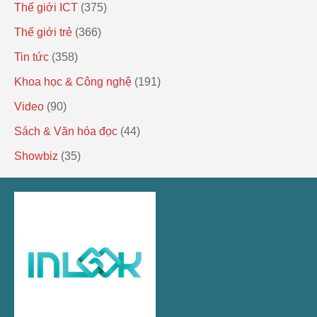
Thế giới ICT
(375)
Thế giới trẻ
(366)
Tin tức
(358)
Khoa học & Công nghệ
(191)
Video
(90)
Sách & Văn hóa đọc
(44)
Showbiz
(35)