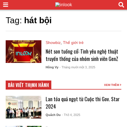
Tag:
hát bội
Showbiz
,
Thế giới trẻ
Nét son tuồng cổ: Tình yêu nghệ thuật
truyền thống của nhóm sinh viên GenZ
Hồng Vy
- Tháng mười một 3, 2025
BÀI VIẾT THỊNH HÀNH
XEM THÊM
Lan tỏa quả ngọt từ Cuộc thi Gov. Star
2024
Quách Du
- Th3 4, 2025