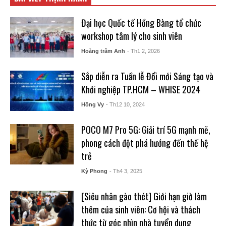
Đại học Quốc tế Hồng Bàng tổ chức
workshop tâm lý cho sinh viên
Hoàng trâm Anh
- Th1 2, 2026
Sắp diễn ra Tuần lễ Đổi mới Sáng tạo và
Khởi nghiệp TP.HCM – WHISE 2024
Hồng Vy
- Th12 10, 2024
POCO M7 Pro 5G: Giải trí 5G mạnh mẽ,
phong cách đột phá hướng đến thế hệ
trẻ
Kỳ Phong
- Th4 3, 2025
[Siêu nhân gào thét] Giới hạn giờ làm
thêm của sinh viên: Cơ hội và thách
thức từ góc nhìn nhà tuyển dụng