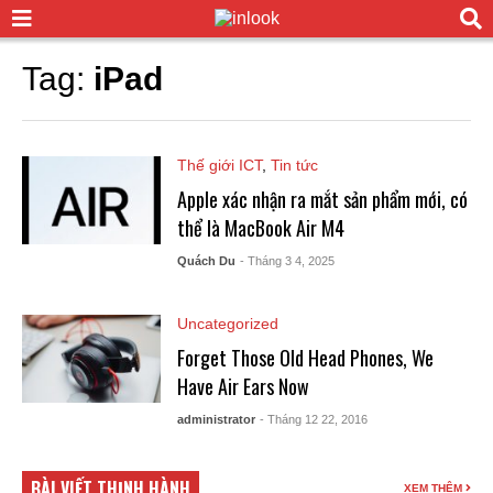
Tag:
iPad
Thế giới ICT
,
Tin tức
Apple xác nhận ra mắt sản phẩm mới, có
thể là MacBook Air M4
Quách Du
- Tháng 3 4, 2025
Uncategorized
Forget Those Old Head Phones, We
Have Air Ears Now
administrator
- Tháng 12 22, 2016
BÀI VIẾT THỊNH HÀNH
XEM THÊM