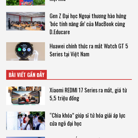
Gen Z Đại học Ngoại thương hào hứng
‘bóc tính năng ẩn’ của MacBook cùng
D.Educare
Huawei chính thức ra mắt Watch GT 5
Series tại Việt Nam
BÀI VIẾT GẦN ĐÂY
Xiaomi REDMI 17 Series ra mắt, giá từ
5,5 triệu đồng
“Chìa khóa” giúp sĩ tử hóa giải áp lực
cửa ngõ đại học