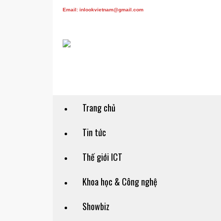
Email: inlookvietnam@gmail.com
Trang chủ
Tin tức
Thế giới ICT
Khoa học & Công nghệ
Showbiz