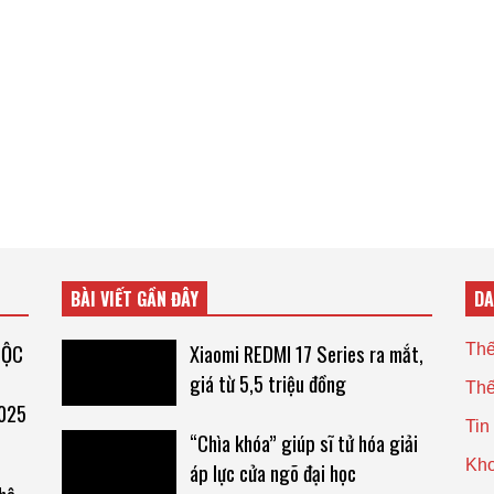
BÀI VIẾT GẦN ĐÂY
D
UỘC
Xiaomi REDMI 17 Series ra mắt,
Thế
giá từ 5,5 triệu đồng
Thế
2025
Tin
“Chìa khóa” giúp sĩ tử hóa giải
Kho
áp lực cửa ngõ đại học