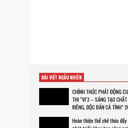
BÀI VIẾT NGẪU NHIÊN
CHÍNH THỨC PHÁT ĐỘNG C
THI “VF3 – SÁNG TẠO CHẤT
RIÊNG, ĐỘC BẢN CÁ TÍNH” 
Hoàn thiện thể chế thúc đẩy