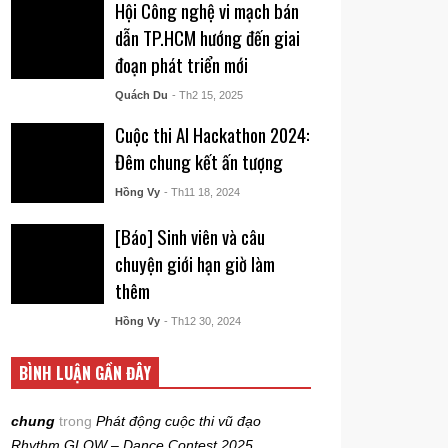
Hội Công nghệ vi mạch bán
dẫn TP.HCM hướng đến giai
đoạn phát triển mới
Quách Du
- Th2 15, 2025
Cuộc thi AI Hackathon 2024:
Đêm chung kết ấn tượng
Hồng Vy
- Th11 18, 2024
[Báo] Sinh viên và câu
chuyện giới hạn giờ làm
thêm
Hồng Vy
- Th12 30, 2024
BÌNH LUẬN GẦN ĐÂY
chung
trong
Phát động cuộc thi vũ đạo
Rhythm GLOW – Dance Contest 2025