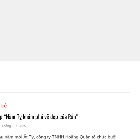
 trẻ
 “Năm Tỵ khám phá vẽ đẹp của Rắn”
- Tháng 1 9, 2025
u năm mới Ất Tỵ, công ty TNHH Hoằng Quân tổ chức buổi