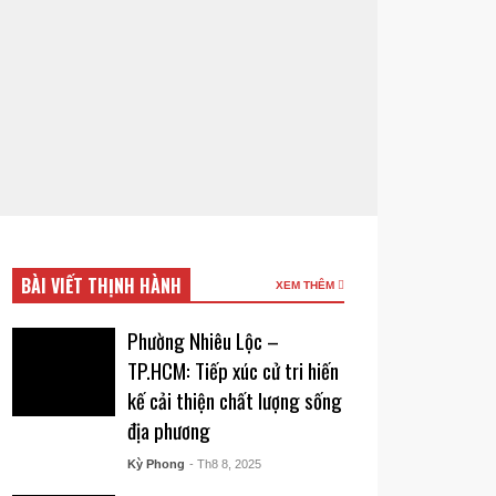
BÀI VIẾT THỊNH HÀNH
XEM THÊM
Phường Nhiêu Lộc –
TP.HCM: Tiếp xúc cử tri hiến
kế cải thiện chất lượng sống
địa phương
Kỳ Phong
- Th8 8, 2025