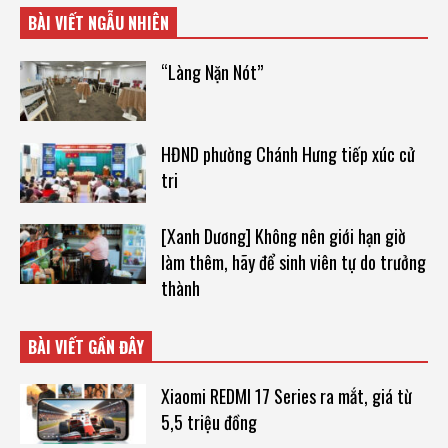
BÀI VIẾT NGẪU NHIÊN
“Làng Nặn Nót”
HĐND phường Chánh Hưng tiếp xúc cử
tri
[Xanh Dương] Không nên giới hạn giờ
làm thêm, hãy để sinh viên tự do trưởng
thành
BÀI VIẾT GẦN ĐÂY
Xiaomi REDMI 17 Series ra mắt, giá từ
5,5 triệu đồng