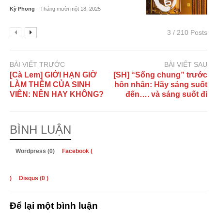
Kỳ Phong
- Tháng mười một 18, 2025
3 / 210 Posts
BÀI VIẾT TRƯỚC
BÀI VIẾT SAU
[Cà Lem] GIỚI HẠN GIỜ
[SH] “Sống chung” trước
LÀM THÊM CỦA SINH
hôn nhân: Hãy sáng suốt
VIÊN: NÊN HAY KHÔNG?
đến…. và sáng suốt đi
BÌNH LUẬN
Wordpress (0)
Facebook (
)
Disqus (
0
)
Để lại một bình luận