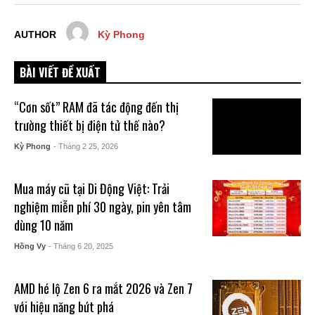
AUTHOR
Kỳ Phong
BÀI VIẾT ĐỀ XUẤT
“Cơn sốt” RAM đã tác động đến thị
trường thiết bị điện tử thế nào?
Kỳ Phong
- Tháng 2 25, 2026
Mua máy cũ tại Di Động Việt: Trải
nghiệm miễn phí 30 ngày, pin yên tâm
dùng 10 năm
Hồng Vy
- Tháng 6 20, 2025
AMD hé lộ Zen 6 ra mắt 2026 và Zen 7
với hiệu năng bứt phá