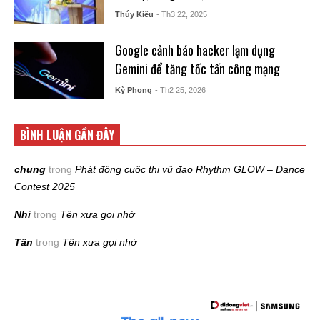
Thúy Kiều
- Th3 22, 2025
Google cảnh báo hacker lạm dụng
Gemini để tăng tốc tấn công mạng
Kỳ Phong
- Th2 25, 2026
BÌNH LUẬN GẦN ĐÂY
chung
trong
Phát động cuộc thi vũ đạo Rhythm GLOW – Dance
Contest 2025
Nhi
trong
Tên xưa gọi nhớ
Tân
trong
Tên xưa gọi nhớ