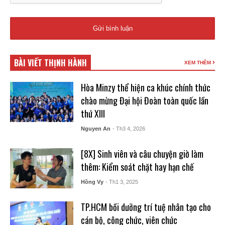
BÀI VIẾT THỊNH HÀNH
XEM THÊM
Hòa Minzy thể hiện ca khúc chính thức
chào mừng Đại hội Đoàn toàn quốc lần
thứ XIII
Nguyen An
- Th3 4, 2026
[8X] Sinh viên và câu chuyện giờ làm
thêm: Kiểm soát chặt hay hạn chế
Hồng Vy
- Th1 3, 2025
TP.HCM bồi dưỡng trí tuệ nhân tạo cho
cán bộ, công chức, viên chức