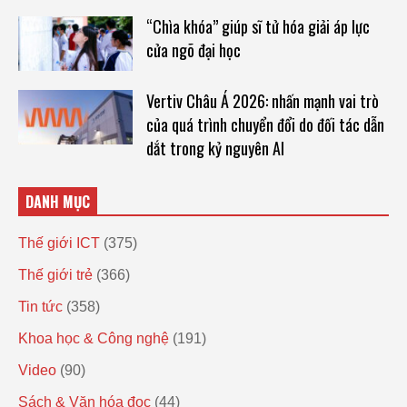
“Chìa khóa” giúp sĩ tử hóa giải áp lực
cửa ngõ đại học
Vertiv Châu Á 2026: nhấn mạnh vai trò
của quá trình chuyển đổi do đối tác dẫn
dắt trong kỷ nguyên AI
DANH MỤC
Thế giới ICT
(375)
Thế giới trẻ
(366)
Tin tức
(358)
Khoa học & Công nghệ
(191)
Video
(90)
Sách & Văn hóa đọc
(44)