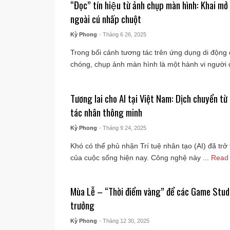
“Đọc” tín hiệu từ ảnh chụp màn hình: Khai m
ngoài cú nhấp chuột
Kỳ Phong
- Tháng 6 26, 2025
Trong bối cảnh tương tác trên ứng dụng di động 
chóng, chụp ảnh màn hình là một hành vi người 
Tương lai cho AI tại Việt Nam: Dịch chuyển t
tác nhân thông minh
Kỳ Phong
- Tháng 9 24, 2025
Khó có thể phủ nhận Trí tuệ nhân tạo (AI) đã trở
của cuộc sống hiện nay. Công nghệ này ...
Read
Mùa Lễ – “Thời điểm vàng” để các Game Studi
trưởng
Kỳ Phong
- Tháng 12 30, 2025