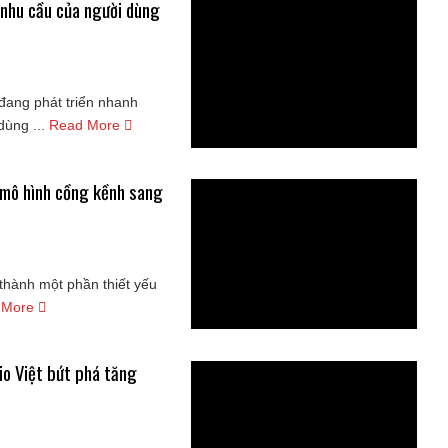
ở nhu cầu của người dùng
đang phát triển nhanh
dùng ...
Read More
ừ mô hình cồng kềnh sang
 thành một phần thiết yếu
 More
o Việt bứt phá tăng