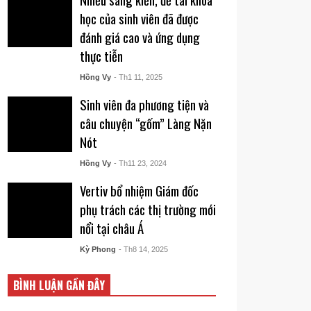
học của sinh viên đã được
đánh giá cao và ứng dụng
thực tiễn
Hồng Vy
- Th1 11, 2025
Sinh viên đa phương tiện và
câu chuyện “gốm” Làng Nặn
Nót
Hồng Vy
- Th11 23, 2024
Vertiv bổ nhiệm Giám đốc
phụ trách các thị trường mới
nổi tại châu Á
Kỳ Phong
- Th8 14, 2025
BÌNH LUẬN GẦN ĐÂY