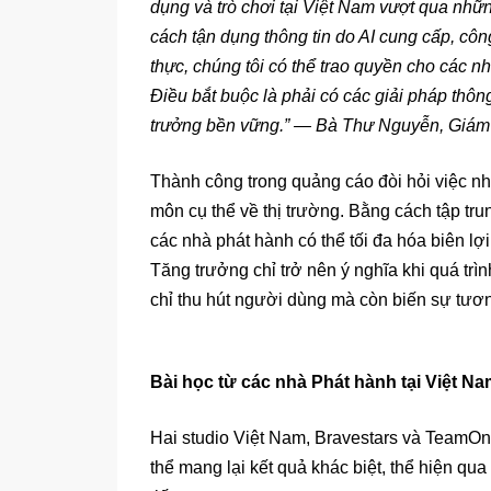
dụng và trò chơi tại Việt Nam vượt qua nhữn
cách tận dụng thông tin do AI cung cấp, cô
thực, chúng tôi có thể trao quyền cho các n
Điều bắt buộc là phải có các giải pháp thôn
trưởng bền vững.” — Bà Thư Nguyễn, Giám 
Thành công trong quảng cáo đòi hỏi việc n
môn cụ thể về thị trường. Bằng cách tập trun
các nhà phát hành có thể tối đa hóa biên 
Tăng trưởng chỉ trở nên ý nghĩa khi quá t
chỉ thu hút người dùng mà còn biến sự tương
Bài học từ các nhà Phát hành tại Việt N
Hai studio Việt Nam, Bravestars và TeamOn
thể mang lại kết quả khác biệt, thể hiện q