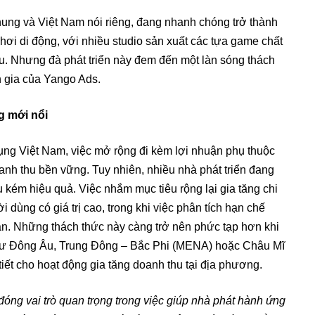
ung và Việt Nam nói riêng, đang nhanh chóng trở thành
hơi di động, với nhiều studio sản xuất các tựa game chất
. Nhưng đà phát triển này đem đến một làn sóng thách
n gia của Yango Ads.
g mới nổi
dụng Việt Nam, việc mở rộng đi kèm lợi nhuận phụ thuộc
nh thu bền vững. Tuy nhiên, nhiều nhà phát triển đang
hu kém hiệu quả. Việc nhắm mục tiêu rộng lại gia tăng chi
dùng có giá trị cao, trong khi việc phân tích hạn chế
Những thách thức này càng trở nên phức tạp hơn khi
như Đông Âu, Trung Đông – Bắc Phi (MENA) hoặc Châu Mĩ
iết cho hoạt động gia tăng doanh thu tại địa phương.
đóng vai trò quan trọng trong việc giúp nhà phát hành ứng