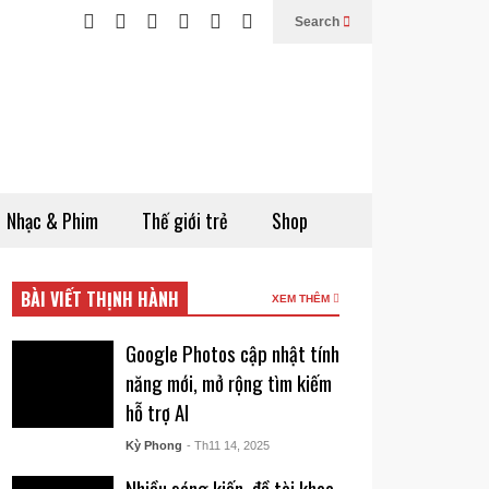
Search
Nhạc & Phim
Thế giới trẻ
Shop
BÀI VIẾT THỊNH HÀNH
XEM THÊM
Google Photos cập nhật tính
năng mới, mở rộng tìm kiếm
hỗ trợ AI
Kỳ Phong
- Th11 14, 2025
Nhiều sáng kiến, đề tài khoa