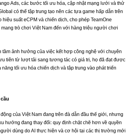
ngo Ads, các bước tối ưu hóa, cập nhật mạng lưới và thử
 Global có thể tập trung tạo nên các tựa game hấp dẫn trên
cao hiệu suất eCPM và chiến dịch, cho phép TeamOne
 mang trò chơi Việt Nam đến với hàng triệu người chơi
nh tầm ảnh hưởng của việc kết hợp công nghệ với chuyên
tiên từ lượt tải sang tương tác có giá trị, họ đã đạt được
ăng tối ưu hóa chiến dịch và tập trung vào phát triển
 cầu
động của Việt Nam đang trên đà dẫn đầu thế giới, nhưng
u hướng đang thay đổi: quy định chặt chẽ hơn về quyền
người dùng do AI thực hiện và cơ hội tại các thị trường mới