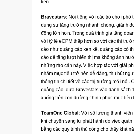
tiến.
Bravestars:
Nổi tiếng với các trò chơi phổ 
dụng sự tăng trưởng nhanh chóng, giành đư
động lớn hơn. Trong quá trình gia tăng doan
với tỷ lệ eCPM thấp hơn so với các thị trư
cáo như quảng cáo xen kẽ, quảng cáo có thư
cáo để tăng lượt hiển thị mà không ảnh hư
những rào cản này. Việc hợp tác với giải 
nhắm mục tiêu trở nên dễ dàng, thu hút ngư
thông tin chi tiết về các thị trường mới nổi. 
quảng cáo, đưa Bravestars vào danh sách 10 
xuống trên con đường chinh phục mục tiêu t
TeamOne Global:
Với số lượng thành viê
khi chuyển sang tự phát hành do việc quả
bằng các quy trình thủ công cho thấy khả nă