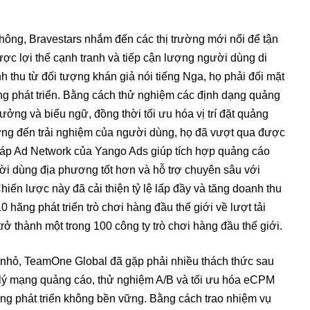
thông, Bravestars nhắm đến các thị trường mới nổi để tận
ợc lợi thế cạnh tranh và tiếp cận lượng người dùng di
h thu từ đối tượng khán giả nói tiếng Nga, họ phải đối mặt
ờng phát triển. Bằng cách thử nghiệm các định dạng quảng
ởng và biểu ngữ, đồng thời tối ưu hóa vị trí đặt quảng
ởng đến trải nghiệm của người dùng, họ đã vượt qua được
pháp Ad Network của Yango Ads giúp tích hợp quảng cáo
ời dùng địa phương tốt hơn và hỗ trợ chuyên sâu với
Chiến lược này đã cải thiện tỷ lệ lấp đầy và tăng doanh thu
hãng phát triển trò chơi hàng đầu thế giới về lượt tải
rở thành một trong 100 công ty trò chơi hàng đầu thế giới.
n nhỏ, TeamOne Global đã gặp phải nhiều thách thức sau
n lý mạng quảng cáo, thử nghiệm A/B và tối ưu hóa eCPM
ng phát triển không bền vững. Bằng cách trao nhiệm vụ