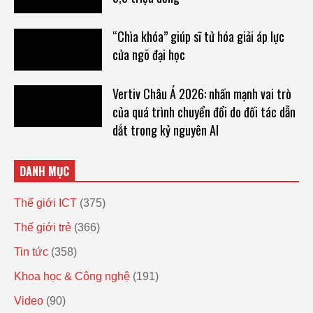
“Chìa khóa” giúp sĩ tử hóa giải áp lực
cửa ngõ đại học
Vertiv Châu Á 2026: nhấn mạnh vai trò
của quá trình chuyển đổi do đối tác dẫn
dắt trong kỷ nguyên AI
DANH MỤC
Thế giới ICT
(375)
Thế giới trẻ
(366)
Tin tức
(358)
Khoa học & Công nghệ
(191)
Video
(90)