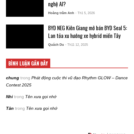
nghệ AI?
Hoàng trâm Anh
- Th1 5, 2026
BYD NEG Kiên Giang mở bán BYD Seal 5:
Lan tỏa xu hướng xe hybrid miền Tây
Quách Du
- Th11 12, 2025
BÌNH LUẬN GẦN ĐÂY
chung
trong
Phát động cuộc thi vũ đạo Rhythm GLOW – Dance
Contest 2025
Nhi
trong
Tên xưa gọi nhớ
Tân
trong
Tên xưa gọi nhớ