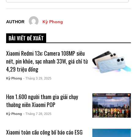
AUTHOR
Kỳ Phong
BÀI VIẾT ĐỀ XUẤT
Xiaomi Redmi 13x: Camera 108MP siêu
nét, pin khỏe, sạc nhanh 33W, giá chỉ từ
4,29 triệu đồng
Kỳ Phong
- Tháng 3 29, 2025
Hơn 1.600 người tham gia giải chạy
thường niên Xiaomi POP
Kỳ Phong
- Tháng 7 28, 2025
Xiaomi toàn cầu công bố báo cáo ESG