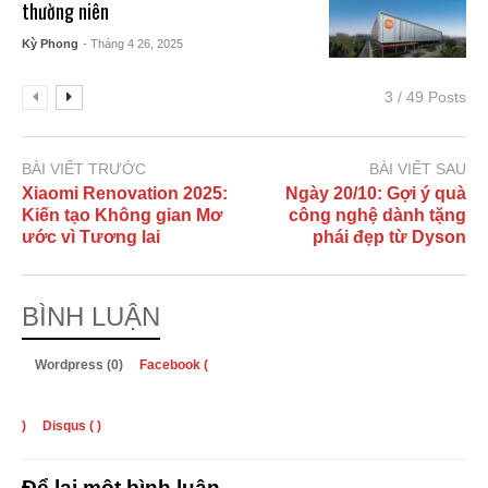
thường niên
Kỳ Phong
- Tháng 4 26, 2025
3 / 49 Posts
BÀI VIẾT TRƯỚC
BÀI VIẾT SAU
Xiaomi Renovation 2025:
Ngày 20/10: Gợi ý quà
Kiến tạo Không gian Mơ
công nghệ dành tặng
ước vì Tương lai
phái đẹp từ Dyson
BÌNH LUẬN
Wordpress (0)
Facebook (
)
Disqus (
)
Để lại một bình luận