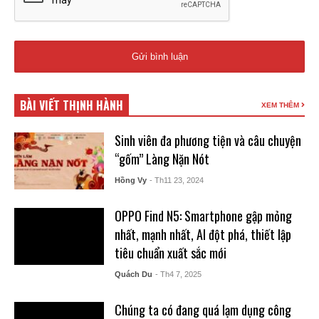
BÀI VIẾT THỊNH HÀNH
XEM THÊM
Sinh viên đa phương tiện và câu chuyện
“gốm” Làng Nặn Nót
Hồng Vy
- Th11 23, 2024
OPPO Find N5: Smartphone gập mỏng
nhất, mạnh nhất, AI đột phá, thiết lập
tiêu chuẩn xuất sắc mới
Quách Du
- Th4 7, 2025
Chúng ta có đang quá lạm dụng công