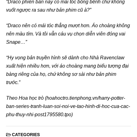
“Draco phiên bản này có mái tóc bồng bềnh chứ không
vuốt ngược ra sau như bản phim cũ à?”
“Draco nên có mái tóc thẳng mượt hơn. Áo choàng không
nên màu tím. Và tôi vẫn cáu vụ chọn diễn viên đóng vai
Snape…”
“Hy vọng bản truyền hình sẽ dành cho Nhà Ravenclaw
xuất hiện nhiều hơn, với áo choàng mang biểu tượng đại
bàng riêng của họ, chứ không sơ sài như bản phim
trước.”
Theo Hoa học trò (hoahoctro.tienphong.vn/harry-potter-
ban-series-tranh-luan-soi-noi-ve-tao-hinh-di-hoc-cua-cac-
phu-thuy-nhi-post1795580.tpo)
CATEGORIES