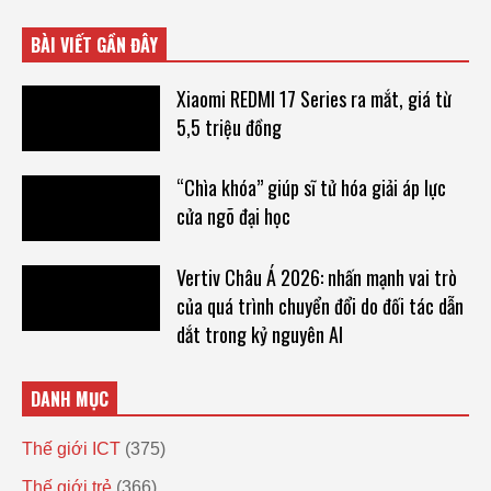
BÀI VIẾT GẦN ĐÂY
Xiaomi REDMI 17 Series ra mắt, giá từ
5,5 triệu đồng
“Chìa khóa” giúp sĩ tử hóa giải áp lực
cửa ngõ đại học
Vertiv Châu Á 2026: nhấn mạnh vai trò
của quá trình chuyển đổi do đối tác dẫn
dắt trong kỷ nguyên AI
DANH MỤC
Thế giới ICT
(375)
Thế giới trẻ
(366)