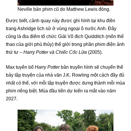
Neville bản phim cũ do Matthew Lewis đóng.
Được biết, cảnh quay này được ghi hình tại khu điền
trang Ashridge lịch sử ở vùng ngoại ô nước Anh. Đây
cũng là địa điểm tổ chức Giải Vô địch Quidditch (môn thể
thao của giới phù thủy) thế giới trong phần phim điện ảnh
thứ tư –
Harry Potter và Chiếc Cốc Lửa
(2005).
Max tuyên bố
Harry Potter
bản truyền hình sẽ chuyển thể
bảy tập truyện của nhà văn J.K. Rowling một cách đầy đủ
nhất có thể, với mỗi tập truyện được dựng thành mỗi mùa
phim riêng biệt. Mùa đầu tiên dự kiến ra mắt vào năm
2027.