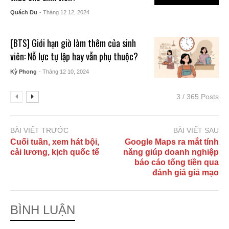
Quách Du
- Tháng 12 12, 2024
[BTS] Giới hạn giờ làm thêm của sinh
viên: Nỗ lực tự lập hay vẫn phụ thuộc?
Kỳ Phong
- Tháng 12 10, 2024
3 / 365 Posts
BÀI VIẾT TRƯỚC
BÀI VIẾT SAU
Cuối tuần, xem hát bội,
Google Maps ra mắt tính
cải lương, kịch quốc tế
năng giúp doanh nghiệp
báo cáo tống tiền qua
đánh giá giả mạo
BÌNH LUẬN