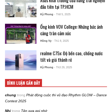
Asus khai trương cửa hàng trải nghiệm
đầu tiên tại TP.HCM
Kỳ Phong
- Th8 5, 2025
Ống kính VOV College: Những bức ảnh
căng tràn cảm xúc
Hồng Vy
- Th1 8, 2025
realme C75x: Độ bền cao, chống nước
tốt và giá thành rẻ
Kỳ Phong
- Th3 29, 2025
BÌNH LUẬN GẦN ĐÂY
chung
trong
Phát động cuộc thi vũ đạo Rhythm GLOW – Dance
Contest 2025
Nhi
trong
Tên xưa gọi nhớ