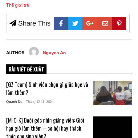
Thế giới trẻ
Share This
AUTHOR
Nguyen An
BÀI VIẾT ĐỀ XUẤT
[GZ Team] Sinh viên chọn gì giữa học và
làm thêm?
Quách Du
- Tháng 12 11, 2024
[M-C-K] Dưới góc nhìn giảng viên: Giới
hạn giờ làm thêm – cơ hội hay thách
thức cho sinh viên?