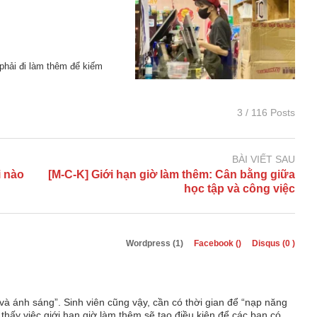
 phải đi làm thêm để kiếm
3 / 116 Posts
BÀI VIẾT SAU
i nào
[M-C-K] Giới hạn giờ làm thêm: Cân bằng giữa
học tập và công việc
Wordpress (1)
Facebook (
)
Disqus (
0
)
và ánh sáng”. Sinh viên cũng vậy, cần có thời gian để “nạp năng
 thấy việc giới hạn giờ làm thêm sẽ tạo điều kiện để các bạn có