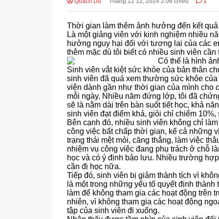
Quách Du
Tháng 12 12, 2024 2:06 chiều
1
Thời gian làm thêm ảnh hưởng đến kết quả h
Là một giảng viên với kinh nghiệm nhiều nă
hưởng nguy hại đối với tương lai của các e
thêm mặc dù tôi biết có nhiều sinh viên cần 
Sinh viên vắt kiệt sức khỏe của bản thân ch
sinh viên đã quá xem thường sức khỏe của b
viên dành gần như thời gian của mình cho c
mỗi ngày. Nhiều năm đứng lớp, tôi đã chứng 
sẽ là nằm dài trên bàn suốt tiết học, khả n
sinh viên đạt điểm khá, giỏi chỉ chiếm 10%,
Bên cạnh đó, nhiều sinh viên không chỉ làm
công việc bất chấp thời gian, kể cả những vị
trạng thái mệt mỏi, căng thẳng, làm việc th
nhiệm vụ công việc đang phụ trách ở chỗ làm
học và có ý định bảo lưu. Nhiều trường hợp
cần đi học nữa.
Tiếp đó, sinh viên bị giảm thành tích vì kh
là một trong những yếu tố quyết định thành t
làm để không tham gia các hoạt động trên tr
nhiên, vì không tham gia các hoạt động ngo
tập của sinh viên đi xuống.