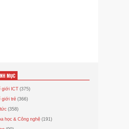
ANH MỤC
 giới ICT
(375)
 giới trẻ
(366)
 tức
(358)
a học & Công nghệ
(191)