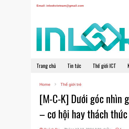
Email: inlookvietnam@gmail.com
Trang chủ
Tin tức
Thế giới ICT
Home
Thế giới trẻ
[M-C-K] Dưới góc nhìn g
– cơ hội hay thách thức