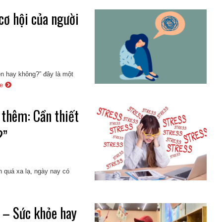
cơ hội của người
ên hay không?” đây là một
re
thêm: Cần thiết
?”
n quá xa lạ, ngày nay có
 – Sức khỏe hay