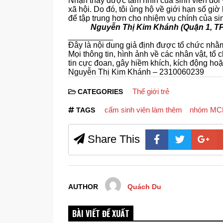
Nhận thấy được tầm nhìn của sinh viên đối v
xã hội. Do đó, tôi ủng hộ về giới hạn số gi
để tập trung hơn cho nhiệm vụ chính của sin
Nguyễn Thị Kim Khánh (Quận 1, T
__________
Đây là nội dung giả định được tổ chức nhằ
Mọi thông tin, hình ảnh về các nhân vật, tổ 
tin cực đoan, gây hiềm khích, kích động ho
Nguyễn Thị Kim Khánh – 2310060239
Thế giới trẻ
CATEGORIES
cấm sinh viên làm thêm
nhóm MC
TAGS
Share This
AUTHOR
Quách Du
BÀI VIẾT ĐỀ XUẤT