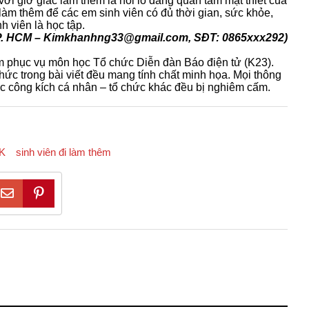
ới giờ giấc làm thêm là nỗi lo đáng quan tâm mật thiết của
ờ làm thêm để các em sinh viên có đủ thời gian, sức khỏe,
h viên là học tập.
P. HCM – Kimkhanhng33@gmail.com, SĐT: 0865xxx292)
m phục vụ môn học Tổ chức Diễn đàn Báo điện tử (K23).
chức trong bài viết đều mang tính chất minh họa. Mọi thông
ặc công kích cá nhân – tổ chức khác đều bị nghiêm cấm.
K
sinh viên đi làm thêm