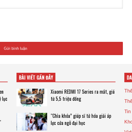
BÀI VIẾT GẦN ĐÂY
D
en
Xiaomi REDMI 17 Series ra mắt, giá
Thế
 lục
từ 5,5 triệu đồng
Thế
Tin
“Chìa khóa” giúp sĩ tử hóa giải áp
,
lực cửa ngõ đại học
Kho