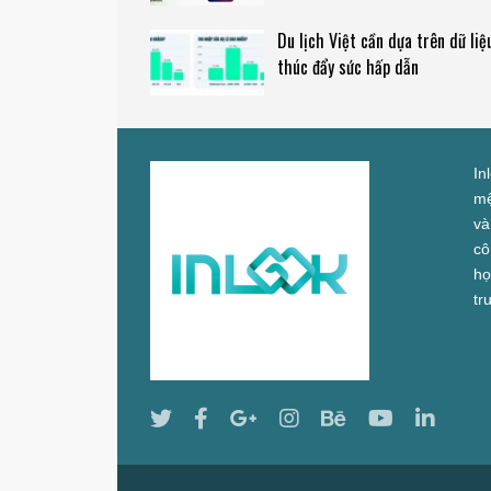
Du lịch Việt cần dựa trên dữ liệ
thúc đẩy sức hấp dẫn
In
mệ
và
cô
họ
tr