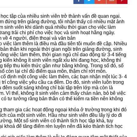
ọc tập của nhiều sinh viên trở thành vấn đề quan ngại.
m đứng trên giảng đường, tôi nhận thấy có nhiều mặt ảnh
m sinh viên khi dành quá nhiều thời gian cho việc làm
trang trải chi phí cho việc học và sinh hoạt hằng ngày.
o việc làm thêm là điều mà đầu tiên tôi muốn đề cập. Nhiều
ản thân khi ngoài thời gian ngồi trên giảng đường, sinh
ông việc làm thêm, thời gian ngủ chỉ dao động từ 3-4 tiếng
kiến không ít sinh viên ngất xỉu khi đang học, không thì
ăng tiếp thu kiến thức gần như bằng không. Trong số đó, số
 số còn lại chỉ đủ điểm qua môn, thậm chí rớt môn.
 cố định một công việc làm thêm, các bạn nhận một lúc 3- 4
 trí công việc yêu cầu ca đêm. Do đó, sinh viên luôn trong
âu đêm suốt sáng không chỉ bài tập trên lớp mà còn là
. Vì thế, không ít sinh viên cảm thấy chán nản, bỏ bê việc
 có tư tưởng rằng bản thân có thể kiếm ra tiền nên không
ông tham gia các hoạt động ngoại khóa ở trường trong khi đó
ích của một sinh viên. Hầu như sinh viên đều lấy lý do đi
ường. Một số sinh viên có thành tích học tập khá, tuy
ại khoá để tăng điểm rèn luyện nên đã kéo thành tích học