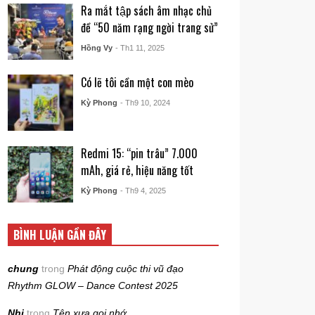
Ra mắt tập sách âm nhạc chủ
đề “50 năm rạng ngời trang sử”
Hồng Vy
- Th1 11, 2025
Có lẽ tôi cần một con mèo
Kỳ Phong
- Th9 10, 2024
Redmi 15: “pin trâu” 7.000
mAh, giá rẻ, hiệu năng tốt
Kỳ Phong
- Th9 4, 2025
BÌNH LUẬN GẦN ĐÂY
chung
trong
Phát động cuộc thi vũ đạo
Rhythm GLOW – Dance Contest 2025
Nhi
trong
Tên xưa gọi nhớ