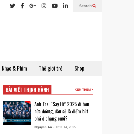
Search
Nhạc & Phim
Thế giới trẻ
Shop
BÀI VIẾT THỊNH HÀNH
XEM THÊM
Anh Trai “Say Hi” 2025 đi hơn
nửa đường, đâu sẽ là điểm bứt
phá ở chặng cuối?
Nguyen An
- Th11 14, 2025