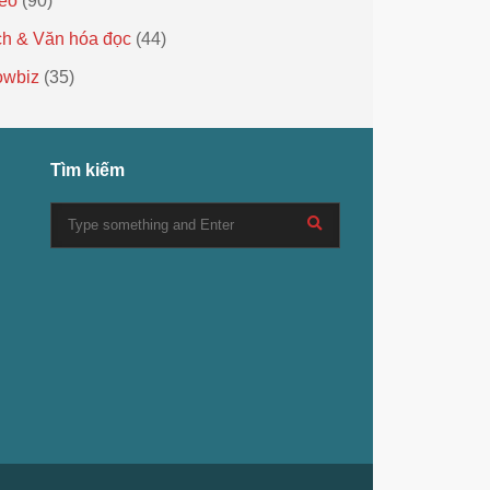
eo
(90)
h & Văn hóa đọc
(44)
owbiz
(35)
Tìm kiếm