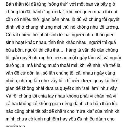
Bản thân tôi đã từng “sống thử” với một bạn và bây giờ
chúng tôi đã thành “người lạ”, khi mới quen nhau thì chỉ
cần có nhiều thời gian bên nhau là đủ và chúng tôi quyết
định về ở chung nhưng mọi thứ nó không như tôi tưởng.
Có rất nhiều thứ phát sinh từ hai người như: thói quen
sinh hoạt khác nhau, tính tình khác nhau, người thì quá
bừa bộn, người thì cẩu thả,… hàng tá vấn đề cần chúng
tôi giải quyết nhưng hỡi ơi sau một ngày làm vật vã ngoài
đường, ai mà không muốn thoải mái khi về nhà. Và thế là
vấn đề cứ dồn lại, số lần chúng tôi cãi nhau ngày càng
nhiều, những lần như vậy tôi chỉ ước được quay lại thời
gian để không phải đưa ra quyết định “sai lầm” như vậy.
Và rồi chúng tôi chia tay nhau không phải vì chán mà vì
cả hai không có không gian riêng dành cho bản thân lúc
nào cũng phải tất bật để chăm cho “nửa kia” của mình khi
mình chưa có kinh nghiệm hay yêu đủ nhiều dành cho
người kia.