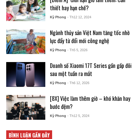
thiết hay hạn chế?
Kỳ Phong
- Th12 12, 2024
Ngành thủy sản Việt Nam tăng tốc nhờ
lực đẩy từ đổi mới công nghệ
Kỳ Phong
- Th5 5, 2026
Doanh số Xiaomi 17T Series gần gấp đôi
sau một tuần ra mắt
Kỳ Phong
- Th6 12, 2026
[8X] Việc làm thêm giờ – khó khăn hay
bước đệm?
Kỳ Phong
- Th12 5, 2024
BÌNH LUẬN GẦN ĐÂY