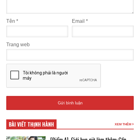
Tên
*
Email
*
Trang web
BÀI VIẾT THỊNH HÀNH
XEM THÊM
[Điểm A] Giới hạn giờ làm thêm: Cần