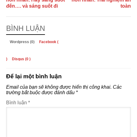
đến…. và sáng suốt đi
toàn
BÌNH LUẬN
Wordpress (0)
Facebook (
)
Disqus (
0
)
Để lại một bình luận
Email của bạn sẽ không được hiển thị công khai.
Các
trường bắt buộc được đánh dấu
*
Bình luận
*